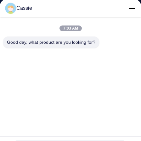
নিয়ন্ত্রণ
Cassie
আমাদের
7:03 AM
সাথে
Good day, what product are you looking for?
যোগাযোগ
করুন
খবর
মামলা
একটি
উদ্ধৃতি
পনির জন্য 305 মিমি টাইটানিয়াম অ্যালোয় ফলক পোর্টেবল আল্ট্রাসোনিক কর্তনকারী