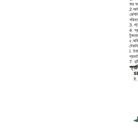
যার ফল
2.আউটম
মেশিনি
পরিবর
3. স্
4. প্র
টুকরো
৫.অবিজ
টেকনি
I. ইন
প্রভা
7. দু
প্লা