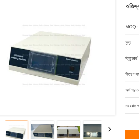
অতিস্ব
MOQ.:
মূল্য:
স্ট্যান্ডার
বিতরণ সম
অর্থ প্রদ
সরবরাহ ক্