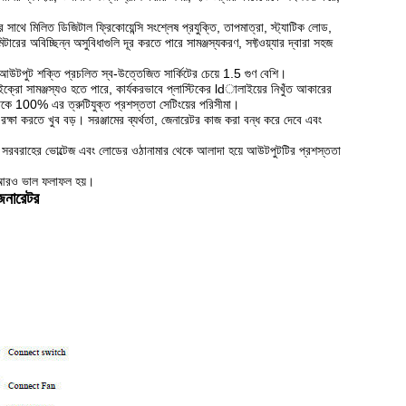
য়ের সাথে মিলিত ডিজিটাল ফ্রিকোয়েন্সি সংশ্লেষ প্রযুক্তি, তাপমাত্রা, স্ট্যাটিক লোড,
মিটারের অবিচ্ছিন্ন অসুবিধাগুলি দূর করতে পারে সামঞ্জস্যকরণ, সফ্টওয়্যার দ্বারা সহজ
আউটপুট শক্তি প্রচলিত স্ব-উত্তেজিত সার্কিটের চেয়ে 1.5 গুণ বেশি।
, মাইক্রো সামঞ্জস্যও হতে পারে, কার্যকরভাবে প্লাস্টিকের ldালাইয়ের নিখুঁত আকারের
ে 100% এর ত্রুটিযুক্ত প্রশস্ততা সেটিংয়ের পরিসীমা।
ট রক্ষা করতে খুব বড়।
সরঞ্জামের ব্যর্থতা, জেনারেটর কাজ করা বন্ধ করে দেবে এবং
ইনপুট সরবরাহের ভোল্টেজ এবং লোডের ওঠানামার থেকে আলাদা হয়ে আউটপুটটির প্রশস্ততা
ং আরও ভাল ফলাফল হয়।
েনারেটর