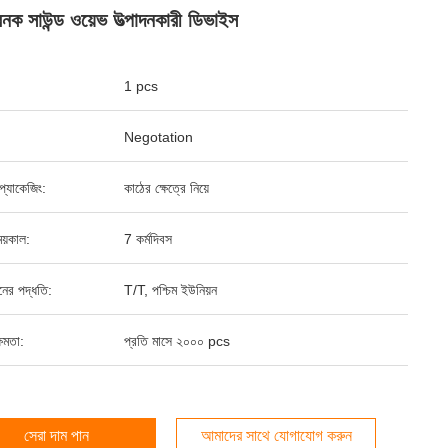
নক সাউন্ড ওয়েভ উত্পাদনকারী ডিভাইস
1 pcs
Negotation
্ড প্যাকেজিং:
কাঠের ক্ষেত্রে নিয়ে
য়কাল:
7 কর্মদিবস
ানের পদ্ধতি:
T/T, পশ্চিম ইউনিয়ন
ষমতা:
প্রতি মাসে ২০০০ pcs
সেরা দাম পান
আমাদের সাথে যোগাযোগ করুন