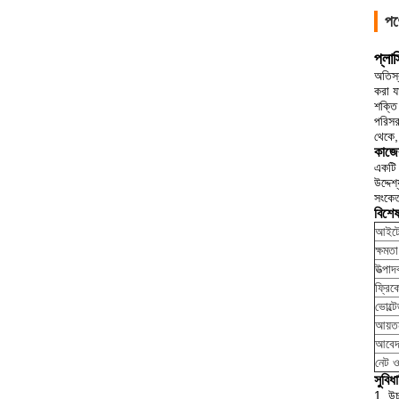
পণ
প্লা
অতিস্
করা য
শক্তি
পরিসর
থেকে,
কাজে
একটি 
উদ্দে
সংকেত
বিশে
আইটে
ক্ষমতা
উত্পা
ফ্রিকো
ভোল্ট
আয়ত
আবে
নেট 
সুবিধা
1. উচ