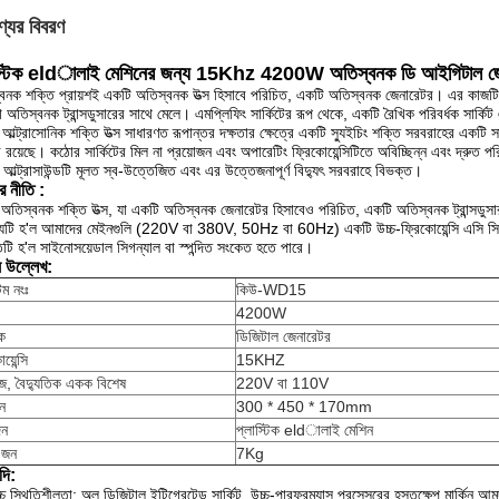
্যের বিবরণ
স্টিক eldালাই মেশিনের
জন্য
15Khz 4200W অতিস্বনক
ডি
আইগিটাল
জ
বনক শক্তি প্রায়শই একটি অতিস্বনক উত্স হিসাবে পরিচিত, একটি অতিস্বনক জেনারেটর।
এর কাজটি 
া অতিস্বনক ট্রান্সডুসারের সাথে মেলে।
এমপ্লিফিং সার্কিটের রূপ থেকে, একটি রৈখিক পরিবর্ধক সার্কিট
 আল্ট্রাসোনিক শক্তি উত্স সাধারণত রূপান্তর দক্ষতার ক্ষেত্রে একটি স্যুইচিং শক্তি সরবরাহের একটি স
 রয়েছে।
কঠোর সার্কিটের মিল না প্রয়োজন এবং অপারেটিং ফ্রিকোয়েন্সিটিতে অবিচ্ছিন্ন এবং দ্রুত পর
 আল্ট্রাসাউন্ডটি মূলত স্ব-উত্তেজিত এবং এর উত্তেজনাপূর্ণ বিদ্যুৎ সরবরাহে বিভক্ত।
র নীতি
:
অতিস্বনক শক্তি উত্স, যা একটি অতিস্বনক জেনারেটর হিসাবেও পরিচিত, একটি অতিস্বনক ট্রান্সডু
শ্যটি হ'ল আমাদের মেইনগুলি (220V বা 380V, 50Hz বা 60Hz) একটি উচ্চ-ফ্রিকোয়েন্সি এসি সিগন্
টি হ'ল সাইনোসয়েডাল সিগন্যাল বা স্পন্দিত সংকেত হতে পারে।
ষ উল্লেখ:
ম নংঃ
কিউ-WD15
4200W
দক
ডিজিটাল জেনারেটর
য়েন্সি
15KHZ
েজ, বৈদ্যুতিক একক বিশেষ
220V বা 110V
ন
300 * 450 * 170mm
দন
প্লাস্টিক eldালাই মেশিন
ওজন
7Kg
দি:
্চ স্থিতিশীলতা: অল ডিজিটাল ইন্টিগ্রেটেড সার্কিট, উচ্চ-পারফরম্যান্স প্রসেসরের হস্তক্ষেপ মার্কিন 