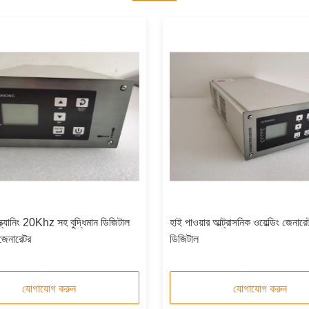
় স্ক্যানিং 20Khz সহ বুদ্ধিমান ডিজিটাল
হাই পাওয়ার আল্ট্রাসনিক ওয়েল্ডিং জেন
জেনারেটর
ডিজিটাল
যোগাযোগ করুন
যোগাযোগ করুন