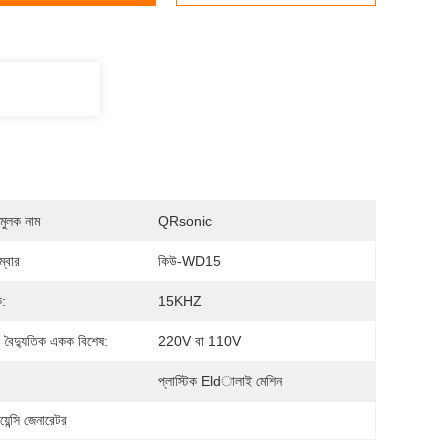
মুলক নাম
QRsonic
্বার
কিউ-WD15
ক:
15KHZ
, বৈদ্যুতিক একক বিশেষ:
220V বা 110V
:
প্লাস্টিক Eldালাই মেশিন
েন্সি জেনারেটর