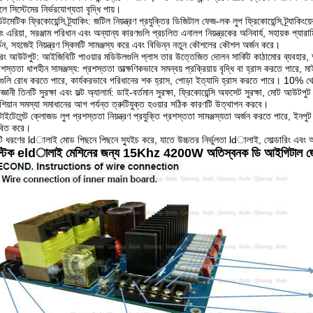
ে সিস্টেমের নির্ভরযোগ্যতা বৃদ্ধি পায়।
েটিক ফ্রিকোয়েন্সি ট্র্যাকিং: জটিল নিয়ন্ত্রণ প্রযুক্তির ডিজিটাল ফেজ-লক লুপ ফ্রিকোয়েন্সি ট্র্যাকিং
ং এরিয়া, সরঞ্জাম পরিধান এবং অন্যান্য কারণগুলি প্রচলিত এনালগ নিয়ন্ত্রকের অনিবার্য, সহায়ক প্যারা
্তন, সহজেই নিয়ন্ত্রণ স্কিমটি সামঞ্জস্য করে এবং বিভিন্ন নতুন কৌশলের কৌশল অর্জন করে।
ট্রং আউটপুট: আইজিবিটি পাওয়ার মডিউলগুলি প্লাস তার উত্তেজিত দোলন সার্কিট কাঠামোর ব্যবহার, 
শস্ততা ধাপহীন সামঞ্জস্য: প্রশস্ততা তাত্ক্ষণিকভাবে সমন্বয় প্রক্রিয়ায় বৃদ্ধি বা হ্রাস করতে পারে
গুলি রোধ করতে পারে, কার্যকরভাবে পরিধানের শক হ্রাস, পোড়া ইত্যাদি হ্রাস করতে পারে।
10% থেক
্ঞানী তিনটি সুরক্ষা এবং ফল্ট অ্যালার্ম: ডাই-বর্তমান সুরক্ষা, ফ্রিকোয়েন্সি অফসেট সুরক্ষা, মোট আউটপু
শিয়ান সমস্যা সমাধানের আগ পর্যন্ত ত্রুটিযুক্ত হওয়ার সঠিক কারণটি উত্থাপন করবে।
টাইটেলেন্ট ক্লোজড লুপ প্রশস্ততা নিয়ন্ত্রণ প্রযুক্তি প্রশস্ততা সামঞ্জস্যতা অর্জন করতে পারে, 
বিত করে।
টি ধরণের ldালাই মোড পিছনে পিছনে স্যুইচ করে, যাতে উচ্চতর নির্ভুলতা ldালাই, সোল্ডারিং এব
স্টিক eldালাই মেশিনের
জন্য
15Khz 4200W অতিস্বনক
ডি
আইগিটাল
জ