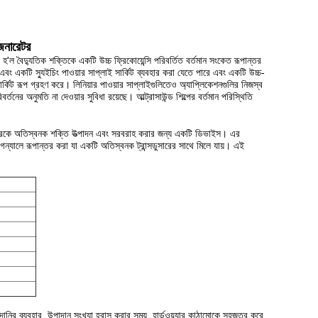
েনারেটর
হ'ল বৈদ্যুতিক শক্তিকে একটি উচ্চ ফ্রিকোয়েন্সি পরিবর্তিত বর্তমান সংকেত রূপান্তর
 এবং একটি স্যুইচিং পাওয়ার সাপ্লাই সার্কিট ব্যবহার করা যেতে পারে এবং একটি উচ্চ-
ার্কিট রূপ গ্রহণ করে।
লিনিয়ার পাওয়ার সাপ্লাইগুলিতেও অ্যাপ্লিকেশনগুলির নিজস্ব
িবর্তনের অনুমতি না দেওয়ার সুবিধা রয়েছে।
আল্ট্রাসাউন্ড শিল্পের বর্তমান পরিস্থিতি
সারকে অতিস্বনক শক্তি উত্পাদন এবং সরবরাহ করার জন্য একটি ডিভাইস।
এর
যালে রূপান্তর করা যা একটি অতিস্বনক ট্রান্সডুসারের সাথে মিলে যায়।
এই
আমদানির ব্যবহার, উপাদান সংখ্যা হ্রাস করার সময়, হার্ডওয়্যার কাঠামোকে সহজতর করে,