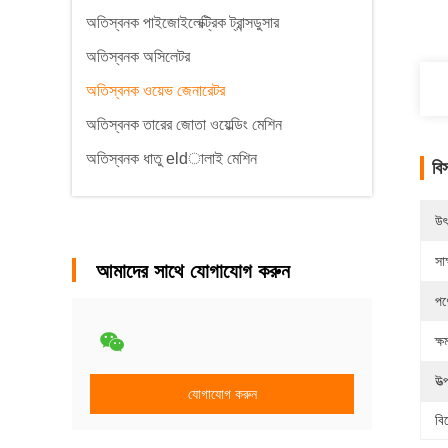
অতিস্বনক পাইজোইলেক্ট্রিক ট্রান্সডুসার
অতিস্বনক অসিলেটর
অতিস্বনক ওয়েভ জেনারেটর
অতিস্বনক তারের জোতা ওয়েল্ডিং মেশিন
অতিস্বনক ধাতু eldালাই মেশিন
বি
উৎ
সাক
আমাদের সাথে যোগাযোগ করুন
পণ
ক্ষ
উত
যোগাযোগ করুন
বি