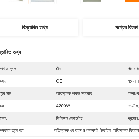
বিস্তারিত তথ্য
পণ্যের বিবরণ
স্তারিত তথ্য
পত্তি স্থল
চীন
পরিচিতি
্ষ্যদান
CE
মডেল নম
্যের নাম:
অতিস্বনক শক্তি সরবরাহ
কম্পাঙ্
মতা:
4200W
ভোল্টেজ
্পাদক:
ডিজিটাল জেনারেটর
প্রয়োগ
শেষভাবে তুলে ধরা:
অতিস্বনক শব্দ তরঙ্গ উত্পাদনকারী ডিভাইস
, 
অতিস্বনক ফ্রিকোয়