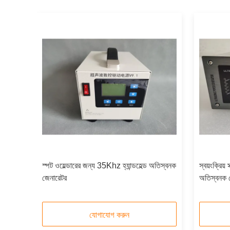
সাপ্লাই
স্পট ওয়েল্ডারের জন্য 35Khz হ্যান্ডহেল্ড অতিস্বনক
স্বয়ংক্রিয
জেনারেটর
অতিস্বনক 
যোগাযোগ করুন