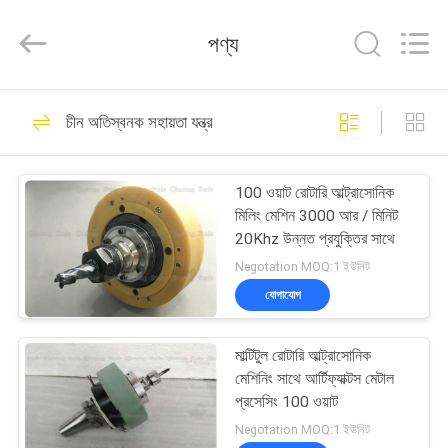
Hangzhou
Qianrong
Automation
পণ্য
Equipment
Co.,Ltd.
All
Rights
Reserved.
বাড়ি
53
চীন অতিস্বনক সহায়তা যন্ত্র
অতিস্বনক ধাতু eldালাই
পণ্য
100 ওয়াট রোটারি আল্ট্রাসোনিক
মিলিং মেশিন 3000 আর / মিনিট
আমাদের
20Khz উন্নত প্রযুক্তির সাথে
সম্বন্ধে
Negotation MOQ:1 ইউনিট
যোগাযোগ
156
কারখানা
আল্ট্রাসোনিক স্প্রে লেপ
মাল্টিটুল রোটারি আল্ট্রাসোনিক
পরিদর্শন
মেশিনিং সাথে আর্টিফ্যাক্টস মেটাল
মেশিন
প্রসেসিং 100 ওয়াট
গুণমান
Negotation MOQ:1 ইউনিট