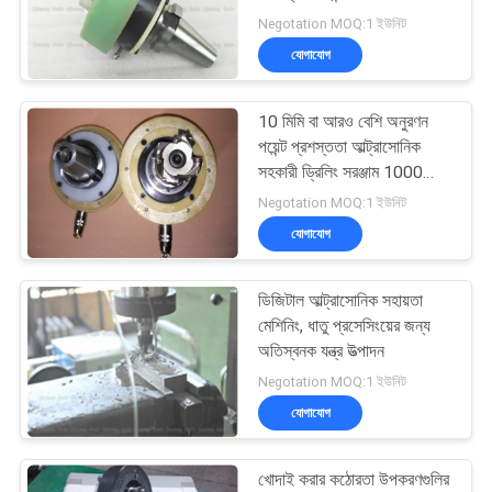
অনুরোধ
সহকারী যন্ত্র
Negotation MOQ:1 ইউনিট
করুন
যোগাযোগ
33
সাইট
10 মিমি বা আরও বেশি অনুরণন
আল্ট্রাসোনিক গলন চিকিত্সা
পয়েন্ট প্রশস্ততা আল্ট্রাসোনিক
ম্যাপ
সহকারী ড্রিলিং সরঞ্জাম 1000
ওয়াট বিটি 40 সংযোজক সহ
Negotation MOQ:1 ইউনিট
গোপনীয়তা
যোগাযোগ
নীতি
ডিজিটাল আল্ট্রাসোনিক সহায়তা
10
মেশিনিং, ধাতু প্রসেসিংয়ের জন্য
অতিস্বনক যন্ত্র উত্পাদন
অতিস্বনক সহায়তা যন্ত্র
Negotation MOQ:1 ইউনিট
যোগাযোগ
খোদাই করার কঠোরতা উপকরণগুলির