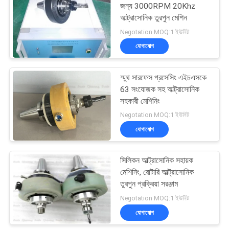
জন্য 3000RPM 20Khz
আল্ট্রাসোনিক তুরপুন মেশিন
15
Negotation MOQ:1 ইউনিট
অতিস্বনক ফিল্টার প্রসেসিং
যোগাযোগ
সরঞ্জাম 新）
স্মুথ সারফেস প্রসেসিং এইচএসকে
63 সংযোজক সহ আল্ট্রাসোনিক
সহকারী মেশিনিং
Negotation MOQ:1 ইউনিট
যোগাযোগ
80
অতিস্বনক প্লাস্টিক
সিলিকন আল্ট্রাসোনিক সহায়ক
মেশিনিং, রোটারি আল্ট্রাসোনিক
eldালাই মেশিন
তুরপুন প্রক্রিয়া সরঞ্জাম
Negotation MOQ:1 ইউনিট
যোগাযোগ