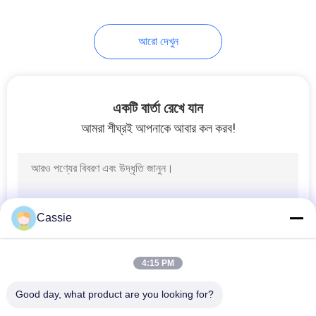
80
আরো দেখুন
অতিস্বনক সেলাই মেশিন
একটি বার্তা রেখে যান
আমরা শীঘ্রই আপনাকে আবার কল করব!
95
অতিস্বনক কাটিয়া মেশিন
Cassie
4:15 PM
Good day, what product are you looking for?