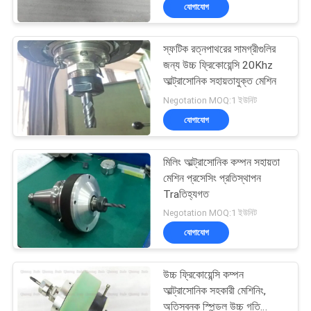
যোগাযোগ
নিয়ন্ত্রণ
স্ফটিক রত্নপাথরের সামগ্রীগুলির
আমাদের
18
জন্য উচ্চ ফ্রিকোয়েন্সি 20Khz
সাথে
আল্ট্রাসোনিক সহায়তাযুক্ত মেশিন
আল্ট্রাসোনিক ইন্ডিয়াম লেপ
Negotation MOQ:1 ইউনিট
যোগাযোগ
যোগাযোগ
করুন
মিলিং আল্ট্রাসোনিক কম্পন সহায়তা
খবর
মেশিন প্রসেসিং প্রতিস্থাপন
Traতিহ্যগত
47
Negotation MOQ:1 ইউনিট
মামলা
আল্ট্রাসোনিক সোনোকেমিস্ট্রি
যোগাযোগ
সরঞ্জাম
একটি
উচ্চ ফ্রিকোয়েন্সি কম্পন
উদ্ধৃতি
আল্ট্রাসোনিক সহকারী মেশিনিং,
অতিস্বনক স্পিন্ডল উচ্চ গতি