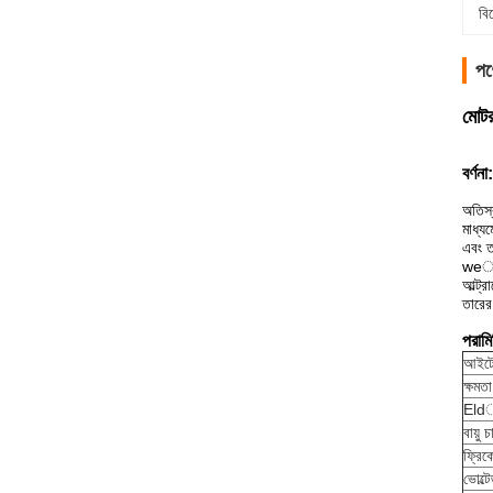
বি
পণ
মোটর
বর্ণনা:
অতিস্
মাধ্যম
এবং ত
weাল
আল্ট্
তারের
পরামি
আইটে
ক্ষমতা
Eldা
বায়ু 
ফ্রিকো
ভোল্ট