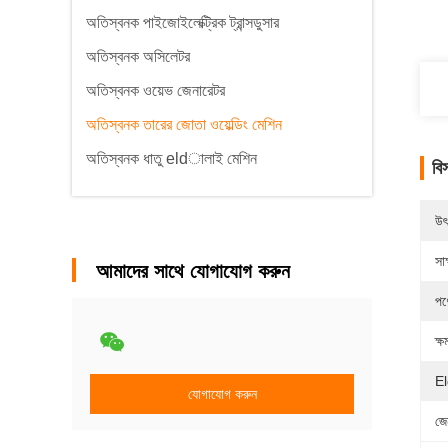
অতিস্বনক পাইজোইলেক্ট্রিক ট্রান্সডুসার
অতিস্বনক অসিলেটর
অতিস্বনক ওয়েভ জেনারেটর
অতিস্বনক তারের জোতা ওয়েল্ডিং মেশিন
অতিস্বনক ধাতু eldালাই মেশিন
বি
উৎ
সাক
আমাদের সাথে যোগাযোগ করুন
পণ
ক্ষ
El
যোগাযোগ করুন
জে