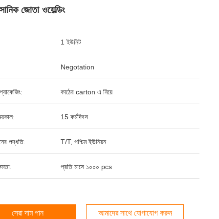
াসোনিক জোতা ওয়েল্ডিং
1 ইউনিট
Negotation
্ড প্যাকেজিং:
কাঠের carton এ নিয়ে
য়কাল:
15 কর্মদিবস
ানের পদ্ধতি:
T/T, পশ্চিম ইউনিয়ন
ষমতা:
প্রতি মাসে ১০০০ pcs
সেরা দাম পান
আমাদের সাথে যোগাযোগ করুন