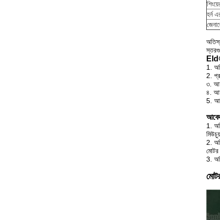
শিংয়
হর্ন এ
জেনা
অতিস্
স্তরগ
Eldাল
1. অত
2. প্র
৩. আম
৪. আম
5. আম
আবেদ
1. অত
মিউচুয
2. অত
মোটর 
3. অত
মোটর