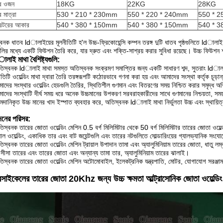
ের ওজন
18KG
22KG
28KG
র মাত্রা
530 * 210 * 230mm
550 * 220 * 240mm
550 * 
রেটরের আকার
540 * 380 * 150mm
540 * 380 * 150mm
540 * 
বনক ধাতব ldালাইয়ের মূলনীতিটি হ'ল উচ্চ-ফ্রিকোয়েন্সি কম্পন তরঙ্গ দুটি ধাতব পৃষ্ঠগুলিতে ldালা
ুলির মধ্যে একটি ফিউশন তৈরি করে, যার দ্রুত এবং শক্তি-সাশ্রয় করার সুবিধা রয়েছে।
উচ্চ ফিউশন 
াই মাথা বৈশিষ্ট্যগুলি:
িস্বনক ldালাই মাথা সমস্ত অতিস্বনক সংক্রমণ সমাপ্তির জন্য একটি সাধারণ শব্দ, সুতরাং ldাল
তিটি ওয়েল্ডিং মাথা দ্বারা তৈরি তরঙ্গরূপটি কঠোরভাবে গণনা করা হয় এবং আমাদের সংস্থা কর্তৃক চূড়ান
াদের সংস্থার ওয়েল্ডিং হেডগুলি তৈরির, স্থিতিশীল গুণমান এবং বিতরণের সময় নিশ্চিত করার সমৃদ্ধ অভ
াদের সংস্থাটি দীর্ঘ সময় ধরে অনেক উচ্চমানের উপকরণ সরবরাহকারীদের সাথে গুণমানের নিশ্চয়তা, সম
দানিকৃত উচ্চ মানের খাদ ইস্পাত ব্যবহার করে, অতিস্বনক ldালাই মাথা নির্ভুলতা উচ্চ এবং স্থায়িত্ব
নের পরিসর:
িস্বনক তারের জোতা ওয়েল্ডিং মেশিন 0.5 বর্গ মিলিমিটার থেকে 50 বর্গ মিলিমিটার তারের জোতা ওয়ে
়াল ওয়েল্ডিং, একাধিক তার এবং বাট জয়েন্টগুলি এবং তারের নটগুলিতে সোল্ডারিংয়ের গ্যালভ্যানিক সংযো
িস্বনক তারের জোতা ওয়েল্ডিং মেশিন ট্রায়াল উপাদান তামা এবং অ্যালুমিনিয়াম তারের জোতা, ধাত
সীসা তারের এবং তারের জোতা এবং অন্যান্য তামা তার, অ্যালুমিনিয়াম তারের ঝালাই।
িস্বনক তারের জোতা ওয়েল্ডিং মেশিন অটোমোবাইল, ইলেকট্রনিক যন্ত্রপাতি, মোটর, যোগাযোগ সরঞ্জাম, যা
সাইকেলের তারের জোতা 20Khz জন্য উচ্চ ক্ষমতা আল্ট্রাসোনিক জোতা ওয়েল্ডিং