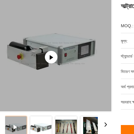
আল্ট্র
MOQ.:
মূল্য:
স্ট্যান্ডার
বিতরণ সম
অর্থ প্রদ
সরবরাহ ক্