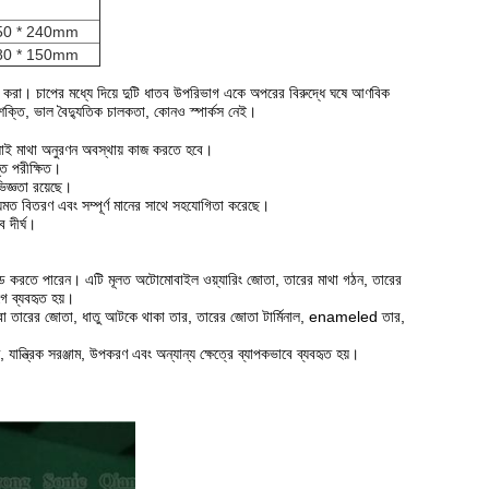
250 * 240mm
380 * 150mm
ই করা।
চাপের মধ্যে দিয়ে দুটি ধাতব উপরিভাগ একে অপরের বিরুদ্ধে ঘষে আণবিক
শক্তি, ভাল বৈদ্যুতিক চালকতা, কোনও স্পার্কস নেই।
াই মাথা অনুরণন অবস্থায় কাজ করতে হবে।
্ত পরীক্ষিত।
িজ্ঞতা রয়েছে।
য়মত বিতরণ এবং সম্পূর্ণ মানের সাথে সহযোগিতা করেছে।
 দীর্ঘ।
ল্ড করতে পারেন।
এটি মূলত অটোমোবাইল ওয়্যারিং জোতা, তারের মাথা গঠন, তারের
গে ব্যবহৃত হয়।
ু লম্বা তারের জোতা, ধাতু আটকে থাকা তার, তারের জোতা টার্মিনাল, enameled তার,
ন্ত্রিক সরঞ্জাম, উপকরণ এবং অন্যান্য ক্ষেত্রে ব্যাপকভাবে ব্যবহৃত হয়।