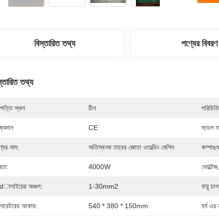
বিস্তারিত তথ্য
পণ্যের বিবরণ
স্তারিত তথ্য
পত্তি স্থল
চীন
পরিচিতি
্ষ্যদান
CE
মডেল নম
্যের নাম:
অতিস্বনক তারের জোতা ওয়েল্ডিং মেশিন
কম্পাঙ্
মতা:
4000W
ভোল্টেজ
dালাইয়ের অঞ্চল:
1-30mm2
বায়ু চাপ
নারেটরের আকার:
540 * 380 * 150mm
হর্ন এর 