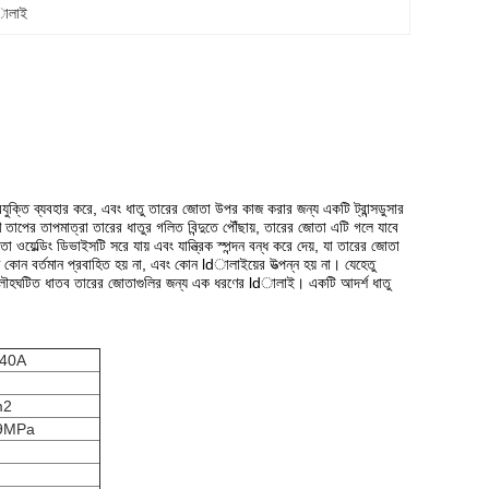
eালাই
ুক্তি ব্যবহার করে, এবং ধাতু তারের জোতা উপর কাজ করার জন্য একটি ট্রান্সডুসার
ণ তাপের তাপমাত্রা তারের ধাতুর গলিত বিন্দুতে পৌঁছায়, তারের জোতা এটি গলে যাবে
ওয়েল্ডিং ডিভাইসটি সরে যায় এবং যান্ত্রিক স্পন্দন বন্ধ করে দেয়, যা তারের জোতা
ন বর্তমান প্রবাহিত হয় না, এবং কোন ldালাইয়ের উত্পন্ন হয় না।
যেহেতু
্দেহে লৌহঘটিত ধাতব তারের জোতাগুলির জন্য এক ধরণের ldালাই।
একটি আদর্শ ধাতু
040A
m2
.9MPa