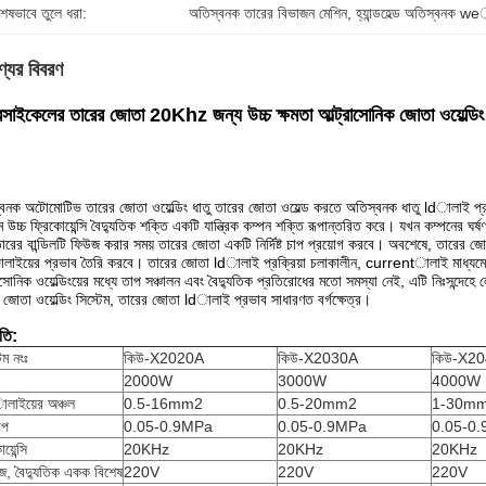
শেষভাবে তুলে ধরা:
অতিস্বনক তারের বিভাজন মেশিন
, 
হ্যান্ডহেল্ড অতিস্বনক w
্যের বিবরণ
সাইকেলের তারের জোতা 20Khz জন্য উচ্চ ক্ষমতা আল্ট্রাসোনিক জোতা ওয়েল্ডিং
বনক অটোমোটিভ তারের জোতা ওয়েল্ডিং ধাতু তারের জোতা ওয়েল্ড করতে অতিস্বনক ধাতু ldালাই প্রয
ে উচ্চ ফ্রিকোয়েন্সি বৈদ্যুতিক শক্তি একটি যান্ত্রিক কম্পন শক্তি রূপান্তরিত করে।
যখন কম্পনের ঘর্ষ
ারের বান্ডিলটি ফিউজ করার সময় তারের জোতা একটি নির্দিষ্ট চাপ প্রয়োগ করবে।
অবশেষে, তারের জোতা 
াইয়ের প্রভাব তৈরি করবে।
তারের জোতা ldালাই প্রক্রিয়া চলাকালীন, currentালাই মাধ্যমে কো
রাসোনিক ওয়েল্ডিংয়ের মধ্যে তাপ সঞ্চালন এবং বৈদ্যুতিক প্রতিরোধের মতো সমস্যা নেই, এটি নিঃসন
 জোতা ওয়েল্ডিং সিস্টেম, তারের জোতা ldালাই প্রভাব সাধারণত বর্গক্ষেত্র।
তি:
ম নংঃ
কিউ-X2020A
কিউ-X2030A
কিউ-X2
2000W
3000W
4000W
লাইয়ের অঞ্চল
0.5-16mm2
0.5-20mm2
1-30m
চাপ
0.05-0.9MPa
0.05-0.9MPa
0.05-0
য়েন্সি
20KHz
20KHz
20KHz
েজ, বৈদ্যুতিক একক বিশেষ
220V
220V
220V