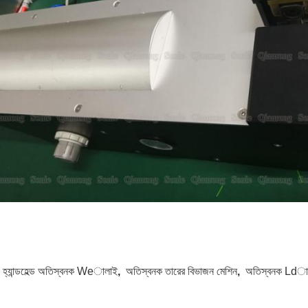
:
হ্যান্ডহেল্ড অতিস্বনক Weালাই
,
অতিস্বনক তারের বিভাজন মেশিন
,
অতিস্বনক Ldালা