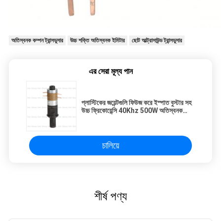
অতিস্বনক কম্পন ট্রান্সডুসার
উচ্চ শক্তি অতিস্বনক ইমিটার
ছোট আল্ট্রাসাউন্ড ট্রান্সডুসার
এর সেরা মূল্য পান
প্লাস্টিকের জয়েন্টগুলি ফিউজ করে ইস্পাত বুস্টার সহ
উচ্চ ফ্রিকোয়েন্সি 40Khz 500W অতিস্বনক
অসিলেটর
চালিয়ে
শীর্ষ পণ্য