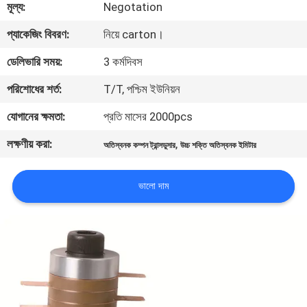
মূল্য:
Negotation
নিয়ন্ত্রণ
প্যাকেজিং বিবরণ:
নিয়ে carton।
আমাদের
ডেলিভারি সময়:
3 কর্মদিবস
সাথে
পরিশোধের শর্ত:
T/T, পশ্চিম ইউনিয়ন
যোগাযোগ
যোগানের ক্ষমতা:
প্রতি মাসের 2000pcs
করুন
লক্ষণীয় করা:
,
অতিস্বনক কম্পন ট্রান্সডুসার
উচ্চ শক্তি অতিস্বনক ইমিটার
খবর
ভালো দাম
মামলা
একটি
উদ্ধৃতি