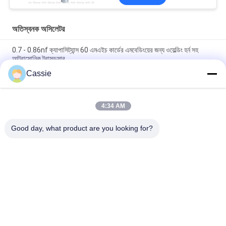
অতিস্বনক অসিলেটর
0.7 - 0.86nf ক্যাপাসিট্যান্স 60 এমএইচ কার্ডের এমবেডিংয়ের জন্য ওয়েল্ডিং হর্ন সহ
আল্ট্রাসোনিক ট্রান্সডুসার
Cassie
20Khz সিরামিক ট্রান্সডুসার সিলিং সহ মাস্ক ম্যাচিং প্রয়োজনীয় অতিস্বনক সরঞ্জাম সরবরাহ
করা
4:34 AM
15Khz অতিস্বনক উচ্চ শক্তি ট্রান্সডুসার 2600W N95 মাস্ক ম্যাচিং লাইন জন্য খুচরা
যন্ত্রাংশ
Good day, what product are you looking for?
সব
আল্ট্রাসোনিক স্প্রে লেপ 
অতিস্বনক ধাতু Eldালাই
মেশিন
আল্ট্রাসোনিক সোনোকেমিস্ট্রি 
আল্ট্রাসোনিক ইন্ডিয়াম লেপ
সরঞ্জাম