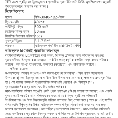
নির্দিষ্ট নকশা প্রক্রিয়ায় ট্রান্সডুসারের প্রাসঙ্গিক প্যারামিটারগুলি নির্দিষ্ট অ্যাপ্লিকেশন অনুযায়ী
যুক্তিযুক্তভাবে ডিজাইন করা উচিত।
বিশেষ উল্লেখ:
মডেল
কিউ-3040-4BZ-বিজে
ফ্রিকোয়েন্সি
40khz
আউটপুট শক্তি
500 ওয়াট
সিরামিক ডিস্ক ব্যাস
30mm
সিরামিক ডিস্কের পরিমাণ
4pcs
ক্যাপ্যাসিট্যান্স
5.1-7.5nf
আবেদন
অতিস্বনক প্লাস্টিক eldালাই মেশিন
অতিস্বনক ldালাই প্রভাবিত কারণসমূহ:
থার্মোপ্লাস্টিকের ldালাইয়ের কথা বললে, বিভিন্ন রেজিনের জন্য অতিস্বনক বন্ধনের
প্রয়োজনীয়তা উল্লেখ করা অসম্ভব।
সর্বাধিক গুরুত্বপূর্ণ কারণগুলির মধ্যে রয়েছে পলিমার
কাঠামো, গলে যাওয়া তাপমাত্রা, নমনীয়তা (কঠোরতা) এবং রাসায়নিক কাঠামো।
পলিমার কাঠামো
অ-স্ফটিকের পলিমার অণুগুলি একটি উল্লেখযোগ্য তাপমাত্রা (টিজি গ্লাস ট্রানজিশন
টেম্পারেচার) সহ বিন্যস্ত হয় না যা ধীরে ধীরে উপাদানকে নরম করে, গলে যায় এবং প্রবাহিত
হয়।
এই ধরনের রজনগুলি সুপারসোনিক কম্পনগুলি প্রেরণে এবং বিস্তৃত চাপ /
প্রশস্ততাগুলির মধ্যে ভাল সোল্ডারিং অর্জনে কার্যকর।
আধা-স্ফটিকের পলিমার অণুগুলি একটি পৃথক গলনাঙ্ক (টিএম গলানো তাপমাত্রা) এবং একটি
পুনরায় জমাট পয়েন্টের সাথে সজ্জিতভাবে সাজানো হয়।
শক্ত স্ফটিকের পলিমারটি
স্থিতিস্থাপক এবং উচ্চ ফ্রিকোয়েন্সি যান্ত্রিক কম্পনের কিছু শোষণ করে।
অতএব, এই জাতীয়
পলিমারগুলি টিপুন পৃষ্ঠের উপরে অতিস্বনক কম্পন শক্তি প্রেরণ করা সহজ নয়, যার জন্য
উচ্চতর প্রশস্ততা প্রয়োজন।
উচ্চ শক্তি (সংশ্লেষণের উচ্চ তাপ) আধা-স্ফটিক কাঠামোটি
ভেঙে স্ফটিকের রাজ্য থেকে স্নিগ্ধ অবস্থায় পরিণত করতে উপাদান প্রয়োজন, যা এই জাতীয়