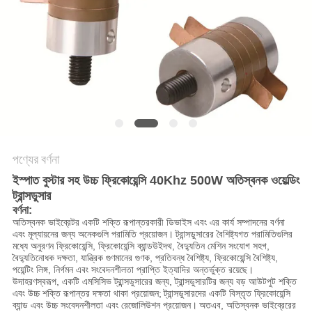
অনুরোধ
করুন
সাইট
ম্যাপ
গোপনীয়তা
পণ্যের বর্ণনা
নীতি
ইস্পাত বুস্টার সহ উচ্চ ফ্রিকোয়েন্সি 40Khz 500W অতিস্বনক ওয়েল্ডিং
ট্রান্সডুসার
বর্ণনা:
অতিস্বনক ভাইব্রেটর একটি শক্তি রূপান্তরকারী ডিভাইস এবং এর কার্য সম্পাদনের বর্ণনা
এবং মূল্যায়নের জন্য অনেকগুলি পরামিতি প্রয়োজন।
ট্রান্সডুসারের বৈশিষ্ট্যগত পরামিতিগুলির
মধ্যে অনুরণন ফ্রিকোয়েন্সি, ফ্রিকোয়েন্সি ব্যান্ডউইদথ, বৈদ্যুতিন মেশিন সংযোগ সহগ,
বৈদ্যুতিনোধক দক্ষতা, যান্ত্রিক গুণমানের গুণক, প্রতিবন্ধ বৈশিষ্ট্য, ফ্রিকোয়েন্সি বৈশিষ্ট্য,
পয়েন্টিং লিঙ্গ, নির্গমন এবং সংবেদনশীলতা প্রাপ্তি ইত্যাদির অন্তর্ভুক্ত রয়েছে।
উদাহরণস্বরূপ, একটি এমসিসিভ ট্রান্সডুসারের জন্য, ট্রান্সডুসারটির জন্য বড় আউটপুট শক্তি
এবং উচ্চ শক্তি রূপান্তর দক্ষতা থাকা প্রয়োজন;
ট্রান্সডুসারদের একটি বিস্তৃত ফ্রিকোয়েন্সি
ব্যান্ড এবং উচ্চ সংবেদনশীলতা এবং রেজোলিউশন প্রয়োজন।
অতএব, অতিস্বনক ভাইব্রেরের