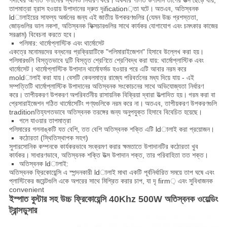
পদার্থের আপাত গলানোর স্থানও নির্ধারণ করে।
একবার গলিত উপাদান তাপের উত্স ছেড়ে যায়,
তাপমাত্রা হ্রাস হওয়ায় উপাদানের দ্রুত দৃification়তা ঘটে।
অতএব, অতিস্বনক
ldালাইয়ের সাফল্য অর্জনের জন্য এই জাতীয় উপকরণগুলির (যেমন উচ্চ প্রশস্ততা,
জোড়গুলির ভাল নকশা, অতিস্বনক ফিক্সচারগুলির সাথে কার্যকর যোগাযোগ এবং চমৎকার কাজের
সরঞ্জাম) বিবেচনা করতে হবে।
পলিমার: থার্মোপ্লাস্টিক এবং থার্মোসেট
একত্রে মনোমরদের বন্ধনের প্রক্রিয়াটিকে "পলিমারাইজেশন" হিসাবে উল্লেখ করা হয়।
পলিমারগুলি বিস্তৃতভাবে দুটি বিস্তৃত শ্রেণিতে শ্রেণিবদ্ধ করা যায়: থার্মোপ্লাস্টিক এবং
থার্মোসেট।
থার্মোপ্লাস্টিক উপাদান থার্মোফর্মড হওয়ার পরে এটি আবার নরম করে
moldালাই করা যায়।
বেসটি কেবলমাত্র রাজ্যে পরিবর্তনের মধ্য দিয়ে যায় - এই
সম্পত্তিটি থার্মোপ্লাস্টিক উপাদানের অতিস্বনক সংকোচনের সাথে অভিযোজ্যতা নির্ধারণ
করে।
তাপীয়করণ উপকরণ অপরিবর্তনীয় রাসায়নিক বিক্রিয়া দ্বারা উত্পাদিত হয়।
গরম করা বা
প্রেসারাইজেশন গঠিত থার্মোসেটিং পণ্যগুলিকে নরম করে না।
অতএব, তাপীয়করণ উপকরণগুলি
traditionতিহ্যগতভাবে অতিস্বনক তরঙ্গের জন্য অনুপযুক্ত হিসাবে বিবেচিত হয়েছে।
গলে যাওয়ার তাপমাত্রা
পলিমারের গলনাঙ্কটি যত বেশি, তত বেশি অতিস্বনক শক্তি এটি ldালাই করা প্রয়োজন।
কঠোরতা (স্থিতিস্থাপক সহগ)
সুপারসোনিক কম্পনকে কার্যকরভাবে সংক্রমণ করার ক্ষমতাতে উপাদানটির কঠোরতা খুব
কার্যকর।
সাধারণভাবে, অতিস্বনক শক্তি উত্স উপাদান শক্ত, তার পরিবাহিতা তত শক্ত।
অতিস্বনক ldালাই:
অতিস্বনক ফ্রিকোয়েন্সি এ স্পন্দনকারী ldালাই মাথা একটি পূর্বনির্ধারিত সময়ে তাপ ঘষে এবং
প্লাস্টিকের জয়েন্টগুলি একে অপরের সাথে মিশ্রিত করার চাপ, যা দৃ firm় এবং সুবিধাজনক
convenient
ইস্পাত বুস্টার সহ উচ্চ ফ্রিকোয়েন্সি 40Khz 500W অতিস্বনক ওয়েল্ডিং
ট্রান্সডুসার