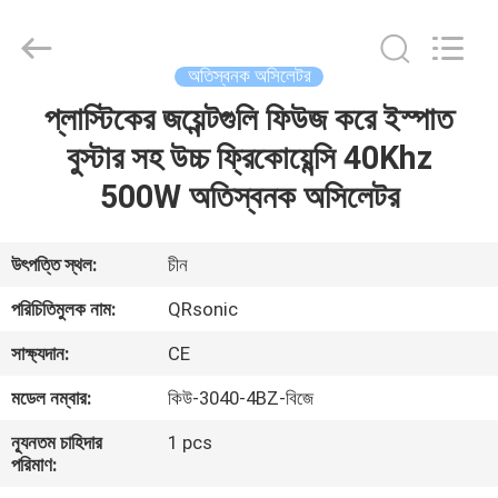
Hangzhou
Qianrong
Automation
Equipment
Co.,Ltd.
অতিস্বনক অসিলেটর
All
Rights
Reserved.
প্লাস্টিকের জয়েন্টগুলি ফিউজ করে ইস্পাত
বাড়ি
বুস্টার সহ উচ্চ ফ্রিকোয়েন্সি 40Khz
পণ্য
500W অতিস্বনক অসিলেটর
আমাদের
উৎপত্তি স্থল:
চীন
সম্বন্ধে
পরিচিতিমুলক নাম:
QRsonic
সাক্ষ্যদান:
CE
কারখানা
মডেল নম্বার:
কিউ-3040-4BZ-বিজে
পরিদর্শন
ন্যূনতম চাহিদার
1 pcs
পরিমাণ:
গুণমান