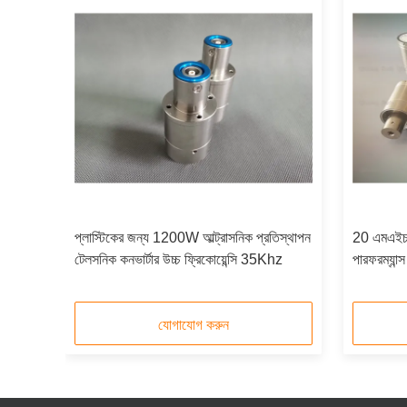
ল্ডিং
প্লাস্টিকের জন্য 1200W আল্ট্রাসনিক প্রতিস্থাপন
20 এমএইচজ
টেলসনিক কনভার্টার উচ্চ ফ্রিকোয়েন্সি 35Khz
পারফরম্যান
ব্র্যানসন 
যোগাযোগ করুন