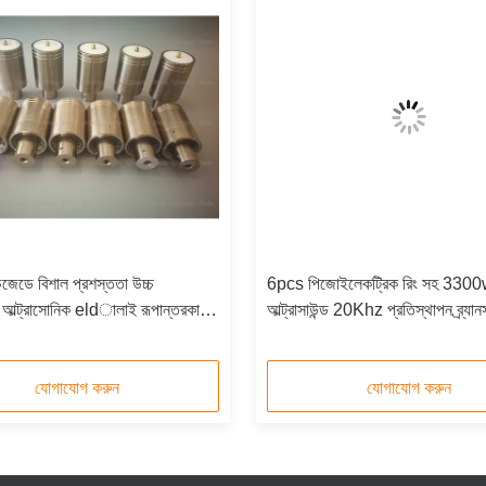
েডে বিশাল প্রশস্ততা উচ্চ
6pcs পিজোইলেকট্রিক রিং সহ 330
্স আল্ট্রাসোনিক eldালাই রূপান্তরকারী
আল্ট্রাসাউন্ড 20Khz প্রতিস্থাপন ব্র্যান
টাইপল সিজে 20
যোগাযোগ করুন
যোগাযোগ করুন