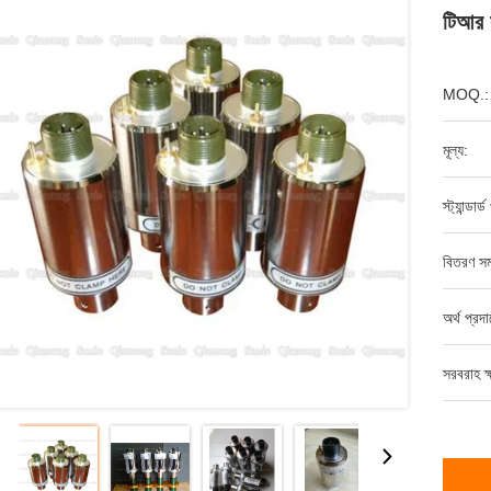
টিআর 
MOQ.:
মূল্য:
স্ট্যান্ডার
বিতরণ সম
অর্থ প্রদ
সরবরাহ ক্