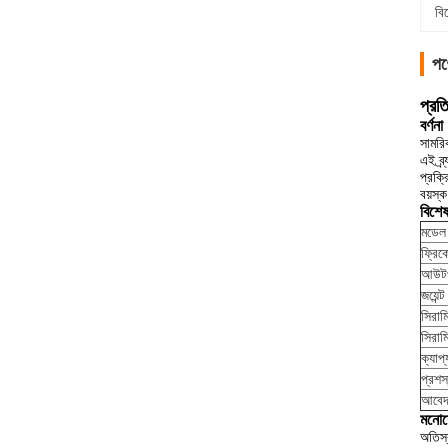
বি
পণ
প্রত
বর্ণনা
সামরি
এই ব্
প্রক্
বয়স্ক
বিশে
মডেল
ফ্রিকো
আউটপ
জয়েন্ট 
সিরাম
সিরাম
ক্যাপ্য
প্রশস
আবে
মনো
অতিস্