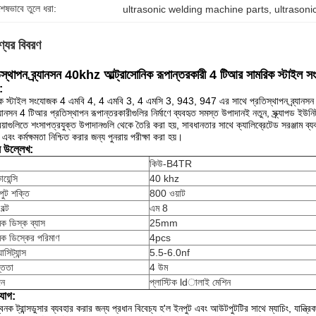
শেষভাবে তুলে ধরা:
ultrasonic welding machine parts
, 
ultrasoni
্যের বিবরণ
িস্থাপন ব্র্যানসন 40khz আল্ট্রাসোনিক রূপান্তরকারী 4 টিআর সামরিক স্টাইল স
:
ক স্টাইল সংযোজক 4 এমবি 4, 4 এমবি 3, 4 এমসি 3, 943, 947 এর সাথে প্রতিস্থাপন ব্র্যানসন 4
র্যানসন 4 টিআর প্রতিস্থাপন রূপান্তরকারীগুলির নির্মাণে ব্যবহৃত সমস্ত উপাদানই নতুন, স্ক্র্যাপড ইউন
রিয়াগুলিতে শংসাপত্রযুক্ত উপাদানগুলি থেকে তৈরি করা হয়, সাবধানতার সাথে ক্যালিব্রেটেড সরঞ্জাম ব্
 এবং কর্মক্ষমতা নিশ্চিত করার জন্য পুনরায় পরীক্ষা করা হয়।
ষ উল্লেখ:
কিউ-B4TR
য়েন্সি
40 khz
ুট শক্তি
800 ওয়াট
বল্ট
এম 8
িক ডিস্ক ব্যাস
25mm
িক ডিস্কের পরিমাণ
4pcs
াসিট্যান্স
5.5-6.0nf
্ততা
4 উম
দন
প্লাস্টিক ldালাই মেশিন
যোগ:
বনক ট্রান্সডুসার ব্যবহার করার জন্য প্রধান বিবেচ্য হ'ল ইনপুট এবং আউটপুটটির সাথে ম্যাচিং, যান্ত্র