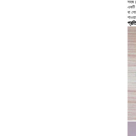
সহজ
একটি 
বা লো
পাওয়া
প্রত