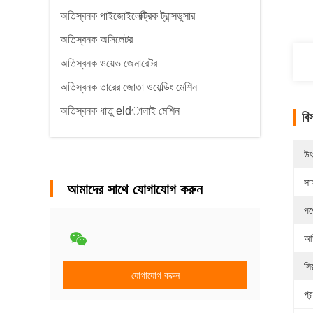
অতিস্বনক পাইজোইলেক্ট্রিক ট্রান্সডুসার
অতিস্বনক অসিলেটর
অতিস্বনক ওয়েভ জেনারেটর
অতিস্বনক তারের জোতা ওয়েল্ডিং মেশিন
অতিস্বনক ধাতু eldালাই মেশিন
বি
উৎ
সাক
আমাদের সাথে যোগাযোগ করুন
পণ
আউ
সি
যোগাযোগ করুন
প্