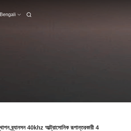
Bengali
্থাপন ব্র্যানসন 40khz আল্ট্রাসোনিক রূপান্তরকারী 4