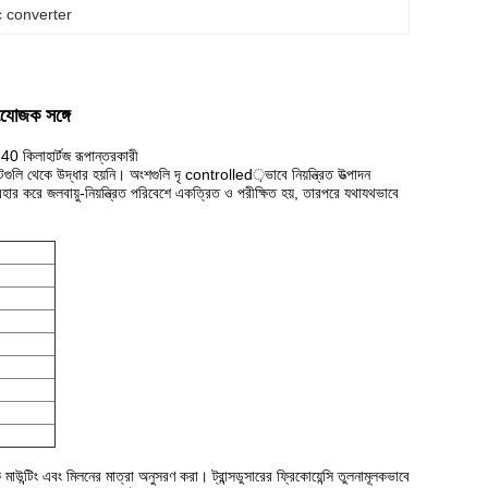
c converter
ংযোজক সঙ্গে
0 কিলাহার্টজ রূপান্তরকারী
িটগুলি থেকে উদ্ধার হয়নি।
অংশগুলি দৃ controlled়ভাবে নিয়ন্ত্রিত উত্পাদন
যবহার করে জলবায়ু-নিয়ন্ত্রিত পরিবেশে একত্রিত ও পরীক্ষিত হয়, তারপরে যথাযথভাবে
িক মাউন্টিং এবং মিলনের মাত্রা অনুসরণ করা।
ট্রান্সডুসারের ফ্রিকোয়েন্সি তুলনামূলকভাবে