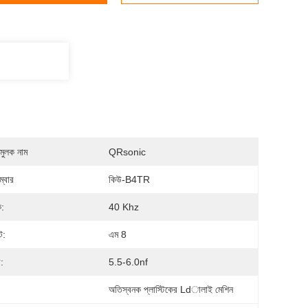
মুলক নাম
QRsonic
্বার
কিউ-B4TR
ক:
40 Khz
্ট:
এম 8
:
5.5-6.0nf
:
অতিস্বনক প্লাস্টিকের Ldালাই মেশিন