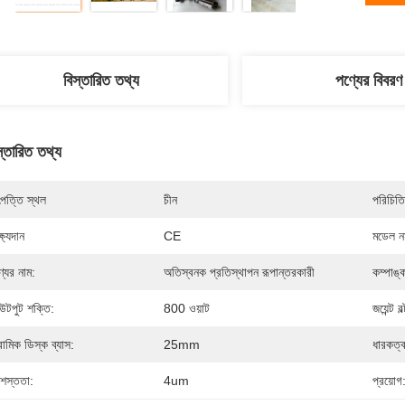
বিস্তারিত তথ্য
পণ্যের বিবরণ
স্তারিত তথ্য
পত্তি স্থল
চীন
পরিচিতি
্ষ্যদান
CE
মডেল নম
্যের নাম:
অতিস্বনক প্রতিস্থাপন রূপান্তরকারী
কম্পাঙ্
টপুট শক্তি:
800 ওয়াট
জয়েন্ট বল
রামিক ডিস্ক ব্যাস:
25mm
ধারকত্ব
রশস্ততা:
4um
প্রয়োগ