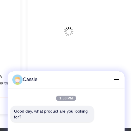
0w
কম প্রতিবন্ধকতা সহ রিনকো 35Khz অতিস্বনক
Cassie
সন কনভার্টার
রূপান্তরকারী প্রতিস্থাপন
1:30 PM
যোগাযোগ করুন
Good day, what product are you looking 
for?