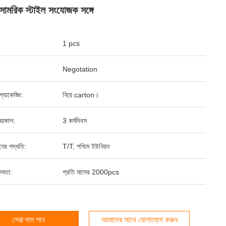
সামরিক স্টাইল সংযোজক সঙ্গে
1 pcs
Negotation
্ড প্যাকেজিং:
নিয়ে carton।
য়কাল:
3 কর্মদিবস
ানের পদ্ধতি:
T/T, পশ্চিম ইউনিয়ন
ষমতা:
প্রতি মাসের 2000pcs
সেরা দাম পান
আমাদের সাথে যোগাযোগ করুন