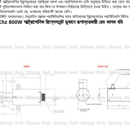
ি আল্ট্রাসোনিক ট্রান্সডুসারের প্রক্রিয়া নকশা এবং অ্যাপ্লিকেশন ডেটা অনুসারে চিহ্নিত করা যেতে পা
ি যুক্তিসঙ্গতভাবে নির্ধারণ করা যায় কিনা তা উপকরণ নির্বাচনের ভিত্তিতে হওয়া উচিত।
তথ্যের মান 
িফিকেশনগুলি একই নয়, গুণমানের পরিমাণটি অনেক বেশি।
ামিতি সনাক্তকরণ, বৈদ্যুতিন বাক্সের পরামিতিগুলির সাথে অতিস্বনক ট্রান্সডুসারের পরামিতিগুলি মিল
z 800W আল্ট্রাসোনিক রিপ্লেসমেন্ট ডুকানে রূপান্তরকারী রেড ভালভ বডি