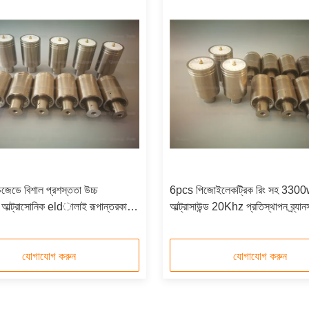
েডে বিশাল প্রশস্ততা উচ্চ
6pcs পিজোইলেকট্রিক রিং সহ 330
্স আল্ট্রাসোনিক eldালাই রূপান্তরকারী
আল্ট্রাসাউন্ড 20Khz প্রতিস্থাপন ব্র্যান
টাইপল সিজে 20
যোগাযোগ করুন
যোগাযোগ করুন