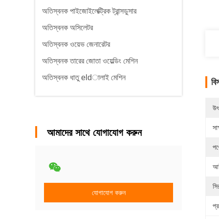
অতিস্বনক পাইজোইলেক্ট্রিক ট্রান্সডুসার
অতিস্বনক অসিলেটর
অতিস্বনক ওয়েভ জেনারেটর
অতিস্বনক তারের জোতা ওয়েল্ডিং মেশিন
অতিস্বনক ধাতু eldালাই মেশিন
বি
উৎ
সাক
আমাদের সাথে যোগাযোগ করুন
পণ
আউ
সি
যোগাযোগ করুন
প্