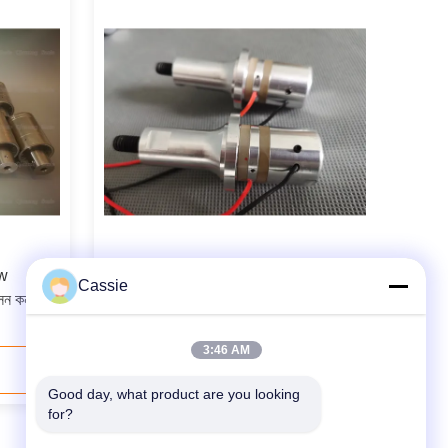
0w
কম প্রতিবন্ধকতা সহ রিনকো 35Khz অতিস্বনক
Cassie
সন কনভার্টার
রূপান্তরকারী প্রতিস্থাপন
3:46 AM
যোগাযোগ করুন
Good day, what product are you looking 
for?