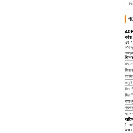
বি
পণ
40Kh
বর্ণনা
এই 41
অতিস্
সমস্ত
বিশে
মডেল
ফ্রিকো
আউটপ
জয়েন্ট 
সিরাম
সিরাম
ক্যাপ্য
প্রশস
আবে
অতিস্
1. এট
এবং চ