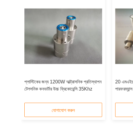
ল্ডিং
প্লাস্টিকের জন্য 1200W আল্ট্রাসনিক প্রতিস্থাপন
20 এমএইচজ
টেলসনিক কনভার্টার উচ্চ ফ্রিকোয়েন্সি 35Khz
পারফরম্যান
ব্র্যানসন 
যোগাযোগ করুন