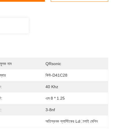
মুলক নাম
QRsonic
্বার
কিউ-D41C28
ক:
40 Khz
্ট:
এম 8 * 1.25
:
3-8nf
:
অতিস্বনক প্লাস্টিকের Ldালাই মেশিন