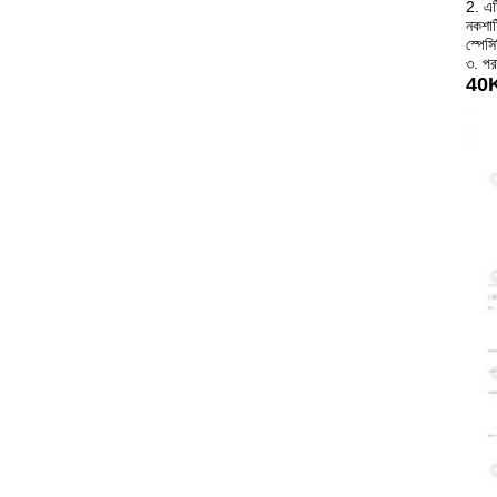
2. এট
নকশাট
স্পেস
৩. পর
40Kh