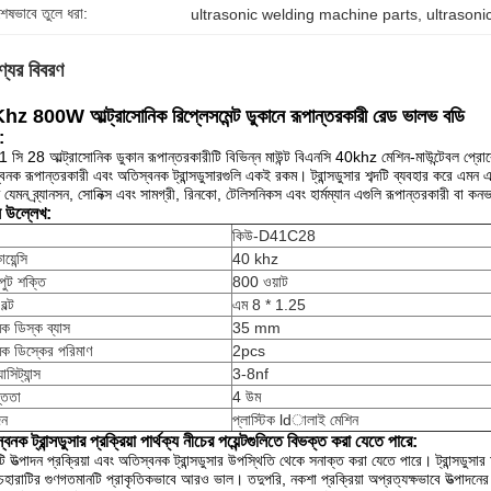
শেষভাবে তুলে ধরা:
ultrasonic welding machine parts
, 
ultrasoni
্যের বিবরণ
z 800W আল্ট্রাসোনিক রিপ্লেসমেন্ট ডুকানে রূপান্তরকারী রেড ভালভ বডি
:
 সি 28 আল্ট্রাসোনিক ডুকান রূপান্তরকারীটি বিভিন্ন মাউন্ট বিএনসি 40khz মেশিন-মাউন্টেবল প
বনক রূপান্তরকারী এবং অতিস্বনক ট্রান্সডুসারগুলি একই রকম।
ট্রান্সডুসার শব্দটি ব্যবহার করে 
 যেমন ব্র্যানসন, সোনিক্স এবং সামগ্রী, রিনকো, টেলিসনিকস এবং হার্মম্যান এগুলি রূপান্তরকারী বা কন
ষ উল্লেখ:
কিউ-D41C28
য়েন্সি
40 khz
ুট শক্তি
800 ওয়াট
বল্ট
এম 8 * 1.25
িক ডিস্ক ব্যাস
35 mm
িক ডিস্কের পরিমাণ
2pcs
াসিট্যান্স
3-8nf
্ততা
4 উম
দন
প্লাস্টিক ldালাই মেশিন
বনক ট্রান্সডুসার প্রক্রিয়া পার্থক্য নীচের পয়েন্টগুলিতে বিভক্ত করা যেতে পারে:
ি উত্পাদন প্রক্রিয়া এবং অতিস্বনক ট্রান্সডুসার উপস্থিতি থেকে সনাক্ত করা যেতে পারে।
ট্রান্সডুস
েহারাটির গুণগতমানটি প্রাকৃতিকভাবে আরও ভাল।
তদুপরি, নকশা প্রক্রিয়া অপ্রত্যক্ষভাবে উত্পাদন