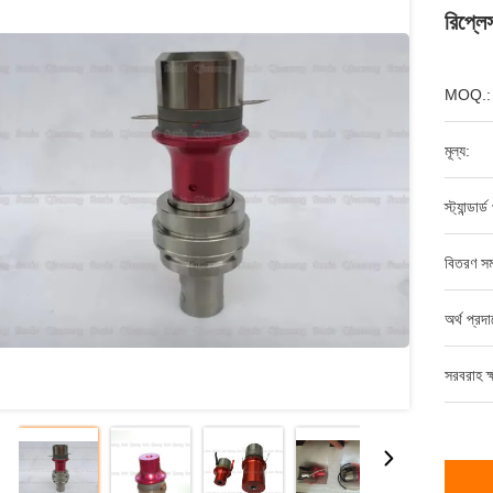
রিপ্লে
MOQ.:
মূল্য:
স্ট্যান্ডার
বিতরণ সম
অর্থ প্রদ
সরবরাহ ক্