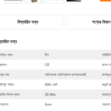
বিস্তারিত তথ্য
পণ্যের বিবরণ
স্তারিত তথ্য
পত্তি স্থল
চীন
পরিচিতি
্ষ্যদান
CE
মডেল নম
্যের নাম:
অতিস্বনক প্রতিস্থাপন রূপান্তরকারী
কম্পাঙ্
টপুট শক্তি:
800 ওয়াট
জয়েন্ট বল
রামিক ডিস্ক ব্যাস:
35 Mm
ধারকত্ব
রশস্ততা:
4um
প্রয়োগ