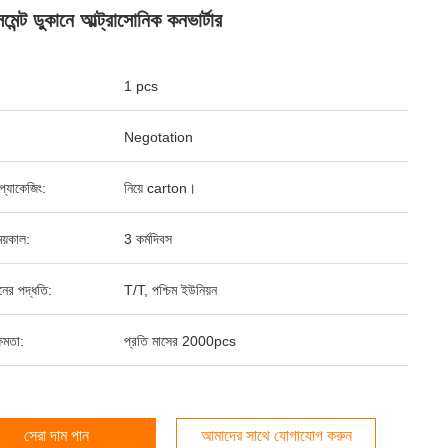
সমেন্ট ডুকানে আল্ট্রাসোনিক কনভার্টার
1 pcs
Negotation
্ড প্যাকেজিং:
নিয়ে carton।
য়কাল:
3 কর্মদিবস
ানের পদ্ধতি:
T/T, পশ্চিম ইউনিয়ন
ষমতা:
প্রতি মাসের 2000pcs
সেরা দাম পান
আমাদের সাথে যোগাযোগ করুন