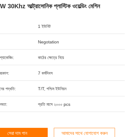
 30Khz আল্ট্রাসোনিক প্লাস্টিক ওয়েল্ডিং মেশিন
1 ইউনিট
Negotation
্ড প্যাকেজিং:
কাঠের ক্ষেত্রে নিয়ে
য়কাল:
7 কর্মদিবস
ানের পদ্ধতি:
T/T, পশ্চিম ইউনিয়ন
ষমতা:
প্রতি মাসে ২০০০ pcs
সেরা দাম পান
আমাদের সাথে যোগাযোগ করুন