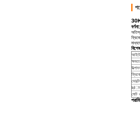
পণ
30Kh
বর্ণনা:
অতিস্
ফ্রিক
মাধ্য
বিশে
আইটে
ক্ষমতা
উত্পা
ফ্রিকো
ভোল্ট
ldাল
মোট 
পরামি