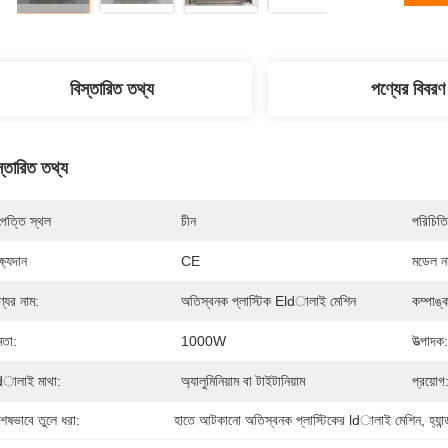
বিস্তারিত তথ্য
পণ্যের বিবরণ
স্তারিত তথ্য
পত্তি স্থল
চীন
পরিচিতি
্ষ্যদান
CE
মডেল নম
্যের নাম:
অতিস্বনক প্লাস্টিক Eldালাই মেশিন
কম্পাঙ্
মতা:
1000W
উত্পাদক:
ালাই মাথা:
অ্যালুমিনিয়াম বা টাইটানিয়াম
প্রয়োগ
শেষভাবে তুলে ধরা:
হাতে আটকানো অতিস্বনক প্লাস্টিকের ldালাই মেশিন
, 
হ্যা