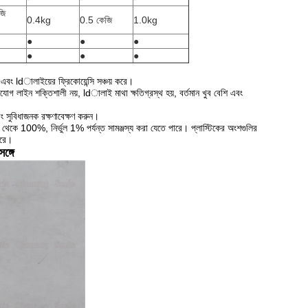
জি
0.4kg
0.5 কেজি
1.0kg
●
●
●
●
●
●
ে এবং ldালাইয়ের ফ্রিকোয়েন্সি সঞ্চয় করে।
 সংযোগ লাইন শক্তিশালী নয়, ldালাই মাথা ক্ষতিগ্রস্থ হয়, বর্তমান খুব বেশি এবং
ং সুবিধাজনক রক্ষণাবেক্ষণ করুন।
 থেকে 100%, নির্ভুল 1% পর্যন্ত সামঞ্জস্য করা যেতে পারে।
প্লাস্টিকের অংশগুলির
ারে।
ঙ্গে