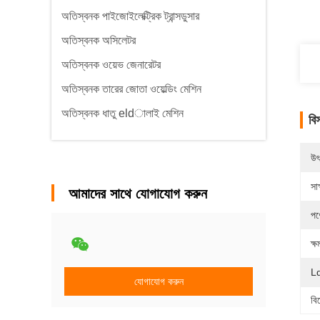
অতিস্বনক পাইজোইলেক্ট্রিক ট্রান্সডুসার
অতিস্বনক অসিলেটর
অতিস্বনক ওয়েভ জেনারেটর
অতিস্বনক তারের জোতা ওয়েল্ডিং মেশিন
অতিস্বনক ধাতু eldালাই মেশিন
বি
উৎ
সাক
আমাদের সাথে যোগাযোগ করুন
পণ
ক্ষ
Ld
যোগাযোগ করুন
বি