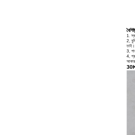
বৈশিষ্ট
1. স্
2, বুদ
তাই।
3, পা
4, প্
আকার 
30Kh