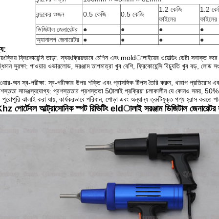
1.2 কেজি
1.2 কে
বন্দুকের ওজন
0.5 কেজি
0.5 কেজি
ফাইলের
ফাইলের
ডিজিটাল জেনারেটর
●
●
●
●
অ্যানালগ জেনারেটর
●
●
●
●
্য:
বয়ংক্রিয় ফ্রিকোয়েন্সি তাড়া: স্বয়ংক্রিয়ভাবে মেশিন এবং moldালাইয়ের ওয়েল্ডিং ডেটা সনাক্ত কর
্ধিমান সুরক্ষা: পাওয়ার ওভারলোড, সরঞ্জাম তাপমাত্রা খুব বেশি, ফ্রিকোয়েন্সি বিচ্যুতি খুব বড়, লোড
ওয়ার-অন স্ব-পরীক্ষা: স্ব-পরীক্ষার উপর শক্তি এবং প্রাসঙ্গিক টিপস তৈরি করুন, খারাপ প্রতিরোধ এব
রশস্ততা সামঞ্জস্যযোগ্য: প্রশস্ততার প্রশস্ততা 50ালাই প্রক্রিয়া চলাকালীন যে কোনও সময়, 50%
পুরোপুরি ঝালাই করা যায়, কার্যকরভাবে পরিধান, পোড়া এবং অন্যান্য ত্রুটিযুক্ত পণ্য হ্রাস করতে প
z পোর্টেবল আল্ট্রাসোনিক স্পট রিভিটিং eldালাই সরঞ্জাম ডিজিটাল জেনারেটর স