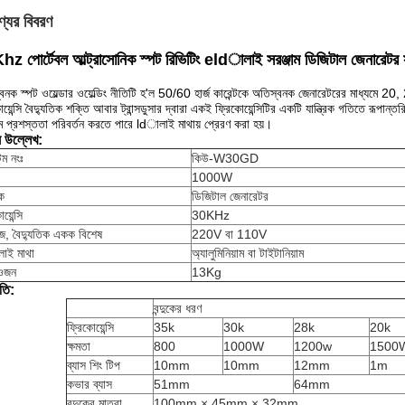
্যের বিবরণ
z পোর্টেবল আল্ট্রাসোনিক স্পট রিভিটিং eldালাই সরঞ্জাম ডিজিটাল জেনারেটর স
বনক স্পট ওয়েল্ডার ওয়েল্ডিং নীতিটি হ'ল 50/60 হার্জ কারেন্টকে অতিস্বনক জেনারেটরের মাধ্যমে 
োয়েন্সি বৈদ্যুতিক শক্তি আবার ট্রান্সডুসার দ্বারা একই ফ্রিকোয়েন্সিটির একটি যান্ত্রিক গতিতে রূপ
মে প্রশস্ততা পরিবর্তন করতে পারে ldালাই মাথায় প্রেরণ করা হয়।
ষ উল্লেখ:
ম নংঃ
কিউ-W30GD
1000W
দক
ডিজিটাল জেনারেটর
য়েন্সি
30KHz
েজ, বৈদ্যুতিক একক বিশেষ
220V বা 110V
াই মাথা
অ্যালুমিনিয়াম বা টাইটানিয়াম
ওজন
13Kg
তি:
বন্দুকের ধরণ
ফ্রিকোয়েন্সি
35k
30k
28k
20k
ক্ষমতা
800
1000W
1200w
1500
ব্যাস শিং টিপ
10mm
10mm
12mm
1m
কভার ব্যাস
51mm
64mm
বন্দুকের মাত্রা
100mm × 45mm × 32mm