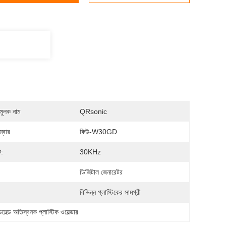
মুলক নাম
QRsonic
্বার
কিউ-W30GD
ক:
30KHz
ডিজিটাল জেনারেটর
:
বিভিন্ন প্লাস্টিকের সামগ্রী
ন্ডহেল্ড অতিস্বনক প্লাস্টিক ওয়েল্ডার