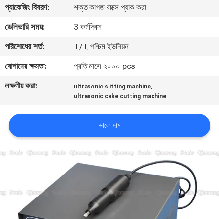
প্যাকেজিং বিবরণ:
শক্ত কাগজ বাক্সে প্যাক করা
নিয়ন্ত্রণ
ডেলিভারি সময়:
3 কর্মদিবস
আমাদের
পরিশোধের শর্ত:
T/T, পশ্চিম ইউনিয়ন
সাথে
যোগানের ক্ষমতা:
প্রতি মাসে ২০০০ pcs
যোগাযোগ
লক্ষণীয় করা:
,
ultrasonic slitting machine
করুন
ultrasonic cake cutting machine
খবর
ভালো দাম
মামলা
একটি
উদ্ধৃতি