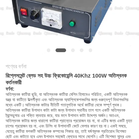
অনুরোধ
করুন
সাইট
ম্যাপ
গোপনীয়তা
পণ্যের বর্ণনা
নীতি
রিপ্লেসমেন্ট ব্লেড সহ উচ্চ ফ্রিকোয়েন্সি 40Khz 100W অতিস্বনক
কর্তনকারী
বর্ণনা:
অতিস্বনক কাটিয়া ছুরি, যা অতিস্বনক কাটিয়া মেশিন হিসাবেও পরিচিত, একটি অতিস্বনক
যন্ত্র যা কাটিতে উত্সর্গীকৃত এবং অতিস্বনক অ্যাপ্লিকেশনগুলির জন্য গুরুত্বপূর্ণ বিভাগগুলির
মধ্যে একটি।
অতিস্বনক কাটার নীতিটি গতানুগতিক অর্থে কাটিয়া থেকে সম্পূর্ণ পৃথক।
অতিস্বনক কাটিয়া উপাদান কাটা কাটা জন্য উপাদান স্থানীয় তাপ গলে একটি অতিস্বনক
ট্রান্সডুসার এর শক্তি ব্যবহার করে, যার ফলে উপাদান কাটা উদ্দেশ্য অর্জন।
অতএব,
অতিস্বনক কাটার জন্য ধারালো কাটিয়া প্রান্তের প্রয়োজন হয় না, বা এটির জন্য একটি বৃহত
চাপের প্রয়োজন হয় না, এবং চিপিং বা উপাদানটি কেটে ফেলার কারণ হয় না।
একই সময়ে,
যেহেতু কাটিয়া ফলকটি অতিস্বনক কম্পনের শিকার হয়, তাই ঘর্ষণমূলক প্রতিরোধ বিশেষত
ছোট এবং কাটতে হবে এমন উপাদান সহজেই ব্লেডের সাথে মেলেনি।
এটি বিশেষত সান্দ্র এবং