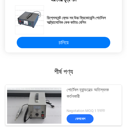
রিপ্লেসমেন্ট ব্লেড সহ উচ্চ ফ্রিকোয়েন্সি পোর্টেবল
আল্ট্রাসোনিক কেক কাটার মেশিন
চালিয়ে
শীর্ষ পণ্য
পোর্টেবল হ্যান্ডহেল্ড অতিস্বনক
কর্তনকারী
Negotation MOQ:1 ইউনিট
যোগাযোগ