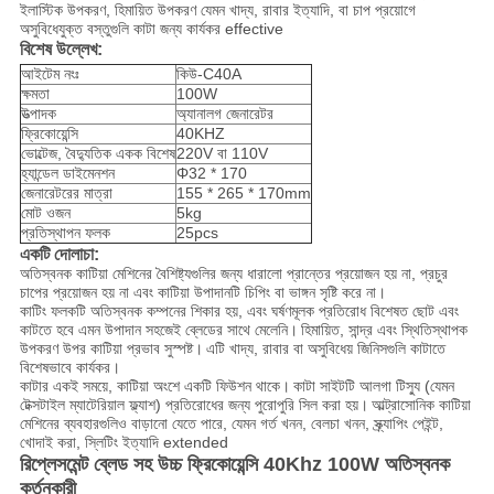
ইলাস্টিক উপকরণ, হিমায়িত উপকরণ যেমন খাদ্য, রাবার ইত্যাদি, বা চাপ প্রয়োগে
অসুবিধেযুক্ত বস্তুগুলি কাটা জন্য কার্যকর effective
বিশেষ উল্লেখ:
আইটেম নংঃ
কিউ-C40A
ক্ষমতা
100W
উত্পাদক
অ্যানালগ জেনারেটর
ফ্রিকোয়েন্সি
40KHZ
ভোল্টেজ, বৈদ্যুতিক একক বিশেষ
220V বা 110V
হ্যান্ডেল ডাইমেনশন
Φ32 * 170
জেনারেটরের মাত্রা
155 * 265 * 170mm
মোট ওজন
5kg
প্রতিস্থাপন ফলক
25pcs
একটি
দোলাচা:
অতিস্বনক কাটিয়া মেশিনের বৈশিষ্ট্যগুলির জন্য ধারালো প্রান্তের প্রয়োজন হয় না, প্রচুর
চাপের প্রয়োজন হয় না এবং কাটিয়া উপাদানটি চিপিং বা ভাঙ্গন সৃষ্টি করে না।
কাটিং ফলকটি অতিস্বনক কম্পনের শিকার হয়, এবং ঘর্ষণমূলক প্রতিরোধ বিশেষত ছোট এবং
কাটতে হবে এমন উপাদান সহজেই ব্লেডের সাথে মেলেনি।
হিমায়িত, সান্দ্র এবং স্থিতিস্থাপক
উপকরণ উপর কাটিয়া প্রভাব সুস্পষ্ট।
এটি খাদ্য, রাবার বা অসুবিধেয় জিনিসগুলি কাটাতে
বিশেষভাবে কার্যকর।
কাটার একই সময়ে, কাটিয়া অংশে একটি ফিউশন থাকে।
কাটা সাইটটি আলগা টিস্যু (যেমন
টেক্সটাইল ম্যাটেরিয়াল ফ্ল্যাশ) প্রতিরোধের জন্য পুরোপুরি সিল করা হয়।
আল্ট্রাসোনিক কাটিয়া
মেশিনের ব্যবহারগুলিও বাড়ানো যেতে পারে, যেমন গর্ত খনন, বেলচা খনন, স্ক্র্যাপিং পেইন্ট,
খোদাই করা, স্লিটিং ইত্যাদি extended
রিপ্লেসমেন্ট ব্লেড সহ উচ্চ ফ্রিকোয়েন্সি 40Khz 100W অতিস্বনক
কর্তনকারী