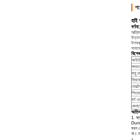
পণ
হাই 
বর্ণনা:
আল্ট্
উত্তা
উপকরণ
সাহায
বিশে
আইটে
ক্ষমতা
বায়ু 
ফ্রিকো
ভোল্ট
শিংয়
হর্ন এ
জেনা
অতিস্
1. জ্
Durin
যখন ল
না।
ত
২