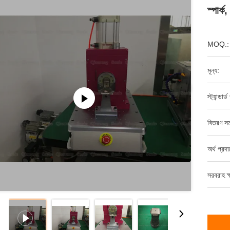
স্পার্
MOQ.:
মূল্য:
স্ট্যান্ডার
বিতরণ সম
অর্থ প্রদ
সরবরাহ ক্