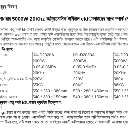
্যের বিবরণ
পাওয়ার 5000W 20Khz আল্ট্রাসোনিক টার্মিনাল eldালাইয়ের সাথে স্পার্ক ন
রাসোনিক
ধাতু
স্পট ldালাই মেশিন একটি উন্নত উচ্চ প্রযুক্তি যা উচ্চ-ফ্রিকোয়েন্সি বৈদ্যুতিক শক্তিকে
প একসাথে weালাই না করা পর্যন্ত দুটি ওয়ার্কপিসের মধ্যে উচ্চ-ফ্রিকোয়েন্সি দ্বন্দ্ব তৈরি করে।
সরঞ
গুলিতে স্পট-জাতীয় এবং ফালা আকৃতির সোল্ডারিং সম্পাদন করতে পারে।
এটি থাইরিস্টার চিপ লিডস,
্যে ব্যাপকভাবে ব্যবহৃত হতে পারে।
পয়েন্টের মতো, হাইড্রোজেন এবং নিকেল-ক্যাডমিয়াম ব্যাটারির মতো
ষ উল্লেখ:
ম নংঃ
কিউ-D2020A
কিউ-D2030A
কিউ-D2
2000W
3000W
5000W
চাপ
0.05-0.9MPa
0.05-0.9MPa
0.05-0
য়েন্সি
20KHz
20KHz
20KHz
েজ, বৈদ্যুতিক একক বিশেষ
220V
220V
380V
ের ওজন
55KG
60KG
88KG
র মাত্রা
550 * 280 * 380mm
550 * 280 * 430mm
550 * 
রেটরের আকার
540 * 380 * 150mm
540 * 380 * 150mm
540 * 
বনক ধাতু স্পট ldালাই ব্যর্থতা বিশ্লেষণ:
বর
gালাই মাথার কাজের সময় একটি নির্দিষ্ট তাপের ঘটনা ঘটবে যা নিজেই উপাদানটির যান্ত্রিক ক্ষতি 
োড লোড হয় না (যেমন, ওয়ার্কপিসটি স্পর্শ করে না), আল্ট্রাসোনিক তরঙ্গ অবিচ্ছিন্নভাবে অর্ধ ঘণ্টার
াপ তীব্র হলে, এটি প্রমাণ করে যে ldালাইয়ের মাথাটি ক্ষতিগ্রস্থ হয়েছে বা উপাদানটি অযোগ্য হয়