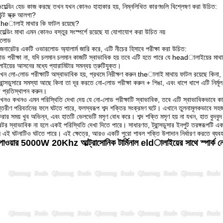
য়েল্ডিং হেড কাজ করছে তখন যখন কোনও হাহাকার হয়, নিম্নলিখিত কারণগুলি বিশ্লেষণ করা উচিত:
ন্ট স্ক্রু আলগা?
heালাই মাথার কি ফাটল রয়েছে?
়েল্ডিং মাথা এমন কোনও বস্তুর সংস্পর্শে রয়েছে যা যোগাযোগ করা উচিত নয়
রলোড
েনারেটর একটি ওভারলোড অ্যালার্ম জারি করে, এটি নীচের হিসাবে পরীক্ষা করা উচিত:
ড পরীক্ষা না, যদি চলমান চলমান কাজটি স্বাভাবিক হয় তবে এটি হতে পারে যে headালাইয়ের মাথাটি 
ইয়ের আসনের মধ্যে প্যারামিটার সমন্বয় ত্রুটিযুক্ত।
খন লো-লোড পরীক্ষাটি অস্বাভাবিক হয়, প্রথমে নিরীক্ষণ করুন theালাই মাথায় ফাটল রয়েছে কিনা,
্রান্সডুসারে সমস্যা আছে কিনা তা দূর করতে নো-লোড পরীক্ষা করুন + শিঙা, এবং ধাপে ধাপে এটি নির্মূ
ি প্রতিস্থাপন করুন।
নও কখনও এমন পরিস্থিতি দেখা দেয় যে নো-লোড পরীক্ষাটি স্বাভাবিক, তবে এটি স্বাভাবিকভাবে 
্তরীণ পরিবর্তনের ফলে ঘটতে পারে, ফলস্বরূপ শব্দ শক্তির সংক্রমণ ঘটে।
এখানে তুলনামূলকভাবে সহজ 
রার সময় খুব অভিন্ন, এবং হাতটি ভেলভেটি মসৃণ বোধ করে।
শব্দ শক্তি মসৃণ হয় না যখন, হাত বুদ
েটর স্বাভাবিক না হলে একই পরিস্থিতি দেখা দিতে পারে।
সাধারণত, ট্রান্সডুসার ইনপুট তরঙ্গরূপটি 
 এই ঘটনাটিও ঘটতে পারে।
এই ক্ষেত্রে, আরও একটি পুরো শাবল শক্তি উপাদান নির্ধারণ করতে ব্যব
পাওয়ার 5000W 20Khz আল্ট্রাসোনিক টার্মিনাল eldালাইয়ের সাথে স্পার্ক ন