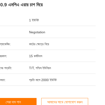
ক, 0.9 এমপিএ এয়ার চাপ দিয়ে
1 ইউনিট
Negotation
্ড প্যাকেজিং:
কাঠের ক্ষেত্রে নিয়ে
য়কাল:
15 কর্মদিবস
ানের পদ্ধতি:
T/T, পশ্চিম ইউনিয়ন
ষমতা:
প্রতি মাসে 2000 ইউনিট
সেরা দাম পান
আমাদের সাথে যোগাযোগ করুন