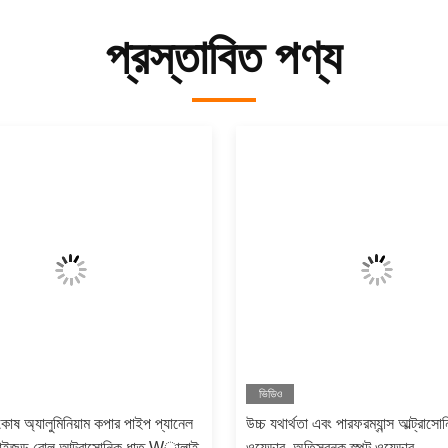
প্রস্তাবিত পণ্য
ভিডিও
 কোষ অ্যালুমিনিয়াম কপার পাইপ প্যানেল
উচ্চ যথার্থতা এবং পারফরম্যান্স আল্ট্রাসো
টমাইজড রোল আল্ট্রাসোনিক ধাতু Wালাই
ওয়েল্ডার, অতিস্বনক স্পট ওয়েল্ডার