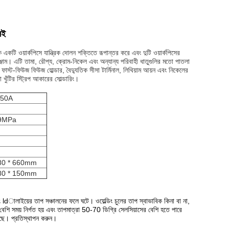
েই
 একটি ওয়ার্কপিসে যান্ত্রিক দোলন শক্তিতে রূপান্তর করে এবং দুটি ওয়ার্কপিসের
্জাম।
এটি তামা, রৌপ্য, ক্রোম-নিকেল এবং অন্যান্য পরিবাহী ধাতুগুলির মতো পাতলা
 ফাস্ট-ফিউজ ফিউজ হোল্ডার, বৈদ্যুতিক সীসা টার্মিনাল, লিথিয়াম আয়ন এবং নিকেলের
 খুঁটির স্ট্রিপ আকারের সোল্ডারিং।
050A
.9MPa
380 * 660mm
380 * 150mm
এবং ldালাইয়ের তাপ সঞ্চালনের ফলে ঘটে।
ওয়েল্ডিং চুলের তাপ স্বাভাবিক কিনা বা না,
ও বেশি সময় নির্গত হয় এবং তাপমাত্রা 50-70 ডিগ্রি সেলসিয়াসের বেশি হতে পারে
েছে।
প্রতিস্থাপন করুন।