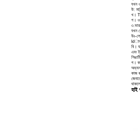
যখন ও
উ: মাউ
খ। T
গ। ওয
৩.ভা
যখন জ
উঃ-লো
ldালা
বি। য
এবং ট
শিঙাট
গ। কখ
অভ্যন
কাজ ক
জেনার
থাকলে
হাই 