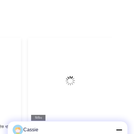
ভিডিও
নিক ধাতু
অ্যালুমিনিয়াম আল্ট্রাসোনিক ধাতু eldালাই সরঞ্জাম
Cassie
আণবিক স্তর জোড় প্রযুক্তি