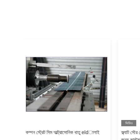
ভিডিও
কম্পন স্ট্রেট সিম আল্ট্রাসোনিক ধাতু eldালাই
ফ্ল্যাট সৌর
জন্য কাস্