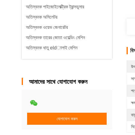
অতিস্বনক পাইজোইলেক্ট্রিক ট্রান্সডুসার
অতিস্বনক অসিলেটর
অতিস্বনক ওয়েভ জেনারেটর
অতিস্বনক তারের জোতা ওয়েল্ডিং মেশিন
অতিস্বনক ধাতু eldালাই মেশিন
বি
উৎ
সাক
আমাদের সাথে যোগাযোগ করুন
পণ
ক্ষ
বায
যোগাযোগ করুন
বি