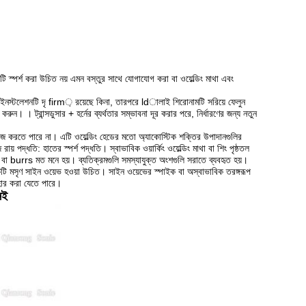
স্পর্শ করা উচিত নয় এমন বস্তুর সাথে যোগাযোগ করা বা ওয়েল্ডিং মাথা এবং
 ইনস্টলেশনটি দৃ firm় রয়েছে কিনা, তারপরে ldালাই শিরোনামটি সরিয়ে ফেলুন
ল করুন।
।
ট্রান্সডুসার + হর্নের ব্যর্থতার সম্ভাবনা দূর করার পরে, নির্ধারণের জন্য নতুন
কাজ করতে পারে না।
এটি ওয়েল্ডিং হেডের মতো অ্যাকোস্টিক শক্তির উপাদানগুলির
রায় পদ্ধতি: হাতের স্পর্শ পদ্ধতি।
স্বাভাবিক ওয়ার্কিং ওয়েল্ডিং মাথা বা শিং পৃষ্ঠতল
বুদ বা burrs মত মনে হয়।
ব্যতিক্রমগুলি সমস্যাযুক্ত অংশগুলি সরাতে ব্যবহৃত হয়।
একটি মসৃণ সাইন ওয়েভ হওয়া উচিত।
সাইন ওয়েভের স্পাইক বা অস্বাভাবিক তরঙ্গরূপ
হার করা যেতে পারে।
েই