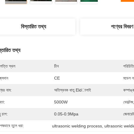
বিস্তারিত তথ্য
পণ্যের বিবরণ
স্তারিত তথ্য
পত্তি স্থল
চীন
পরিচিতি
্ষ্যদান
CE
মডেল নম
্যের নাম:
অতিস্বনক ধাতু Eldালাই
কম্পাঙ্
মতা:
5000W
ভোল্টেজ
়ু চাপ:
0.05-0.9Mpa
জেনারেট
শেষভাবে তুলে ধরা:
ultrasonic welding process
, 
ultrasonic wel