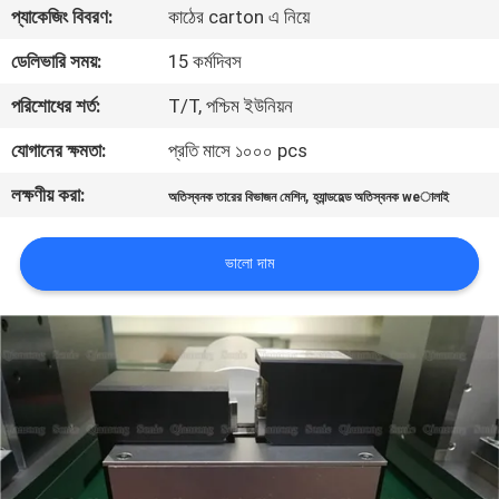
প্যাকেজিং বিবরণ:
কাঠের carton এ নিয়ে
নিয়ন্ত্রণ
ডেলিভারি সময়:
15 কর্মদিবস
আমাদের
পরিশোধের শর্ত:
T/T, পশ্চিম ইউনিয়ন
সাথে
যোগানের ক্ষমতা:
প্রতি মাসে ১০০০ pcs
যোগাযোগ
লক্ষণীয় করা:
,
অতিস্বনক তারের বিভাজন মেশিন
হ্যান্ডহেল্ড অতিস্বনক weালাই
করুন
ভালো দাম
খবর
মামলা
একটি
উদ্ধৃতি