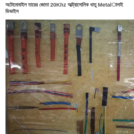
অটোমোবাইল তারের জোতা 20Khz আল্ট্রাসোনিক ধাতু Metalালাই
ডিভাইস