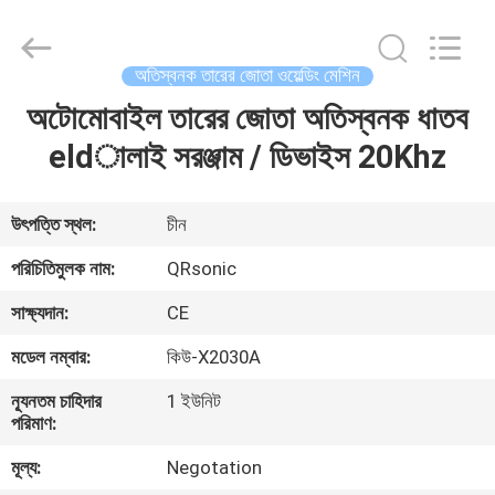
Hangzhou
Qianrong
Automation
Equipment
Co.,Ltd.
অতিস্বনক তারের জোতা ওয়েল্ডিং মেশিন
All
Rights
Reserved.
অটোমোবাইল তারের জোতা অতিস্বনক ধাতব
বাড়ি
eldালাই সরঞ্জাম / ডিভাইস 20Khz
পণ্য
উৎপত্তি স্থল:
চীন
আমাদের
পরিচিতিমুলক নাম:
QRsonic
সম্বন্ধে
সাক্ষ্যদান:
CE
মডেল নম্বার:
কিউ-X2030A
কারখানা
ন্যূনতম চাহিদার
1 ইউনিট
পরিদর্শন
পরিমাণ:
মূল্য:
Negotation
গুণমান