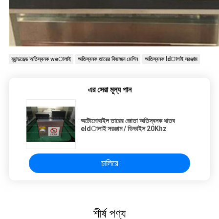
হ্যান্ডহেল্ড অতিস্বনক weালাই
অতিস্বনক তারের বিভাজন মেশিন
অতিস্বনক ldালাই সরঞ্জাম
এর সেরা মূল্য পান
অটোমোবাইল তারের জোতা অতিস্বনক ধাতব
eldালাই সরঞ্জাম / ডিভাইস 20Khz
চালিয়ে
শীর্ষ পণ্য