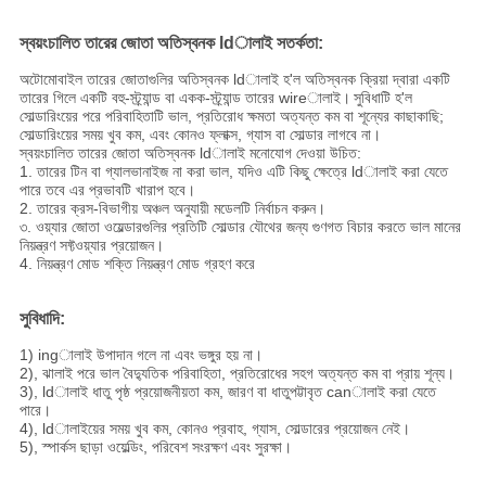
স্বয়ংচালিত তারের জোতা অতিস্বনক ldালাই সতর্কতা:
অটোমোবাইল তারের জোতাগুলির অতিস্বনক ldালাই হ'ল অতিস্বনক ক্রিয়া দ্বারা একটি
তারের গিলে একটি বহু-স্ট্র্যান্ড বা একক-স্ট্র্যান্ড তারের wireালাই।
সুবিধাটি হ'ল
সোল্ডারিংয়ের পরে পরিবাহিতাটি ভাল, প্রতিরোধ ক্ষমতা অত্যন্ত কম বা শূন্যের কাছাকাছি;
সোল্ডারিংয়ের সময় খুব কম, এবং কোনও ফ্লাক্স, গ্যাস বা সোল্ডার লাগবে না।
স্বয়ংচালিত তারের জোতা অতিস্বনক ldালাই মনোযোগ দেওয়া উচিত:
1. তারের টিন বা গ্যালভানাইজ না করা ভাল, যদিও এটি কিছু ক্ষেত্রে ldালাই করা যেতে
পারে তবে এর প্রভাবটি খারাপ হবে।
2. তারের ক্রস-বিভাগীয় অঞ্চল অনুযায়ী মডেলটি নির্বাচন করুন।
৩. ওয়্যার জোতা ওয়েল্ডারগুলির প্রতিটি সোল্ডার যৌথের জন্য গুণগত বিচার করতে ভাল মানের
নিয়ন্ত্রণ সফ্টওয়্যার প্রয়োজন।
4. নিয়ন্ত্রণ মোড শক্তি নিয়ন্ত্রণ মোড গ্রহণ করে
সুবিধাদি:
1) ingালাই উপাদান গলে না এবং ভঙ্গুর হয় না।
2), ঝালাই পরে ভাল বৈদ্যুতিক পরিবাহিতা, প্রতিরোধের সহগ অত্যন্ত কম বা প্রায় শূন্য।
3), ldালাই ধাতু পৃষ্ঠ প্রয়োজনীয়তা কম, জারণ বা ধাতুপট্টাবৃত canালাই করা যেতে
পারে।
4), ldালাইয়ের সময় খুব কম, কোনও প্রবাহ, গ্যাস, সোল্ডারের প্রয়োজন নেই।
5), স্পার্কস ছাড়া ওয়েল্ডিং, পরিবেশ সংরক্ষণ এবং সুরক্ষা।