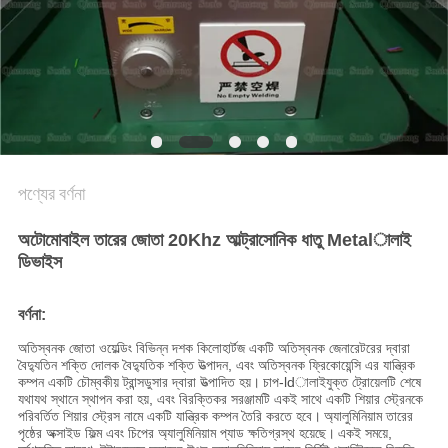
অনুরোধ
করুন
সাইট
ম্যাপ
পণ্যের বর্ণনা
গোপনীয়তা
নীতি
অটোমোবাইল তারের জোতা 20Khz আল্ট্রাসোনিক ধাতু Metalালাই
ডিভাইস
বর্ণনা:
অতিস্বনক জোতা ওয়েল্ডিং বিভিন্ন দশক কিলোহার্টজ একটি অতিস্বনক জেনারেটরের দ্বারা
বৈদ্যুতিন শক্তি দোলক বৈদ্যুতিক শক্তি উত্পাদন, এবং অতিস্বনক ফ্রিকোয়েন্সি এর যান্ত্রিক
কম্পন একটি চৌম্বকীয় ট্রান্সডুসার দ্বারা উত্পাদিত হয়।
চাপ-ldালাইযুক্ত ট্রোয়েলটি শেষে
যথাযথ স্থানে স্থাপন করা হয়, এবং বিরক্তিকর সরঞ্জামটি একই সাথে একটি শিয়ার স্ট্রেনকে
পরিবর্তিত শিয়ার স্ট্রেস নামে একটি যান্ত্রিক কম্পন তৈরি করতে হবে।
অ্যালুমিনিয়াম তারের
পৃষ্ঠের অক্সাইড ফিল্ম এবং চিপের অ্যালুমিনিয়াম প্যাড ক্ষতিগ্রস্থ হয়েছে।
একই সময়ে,