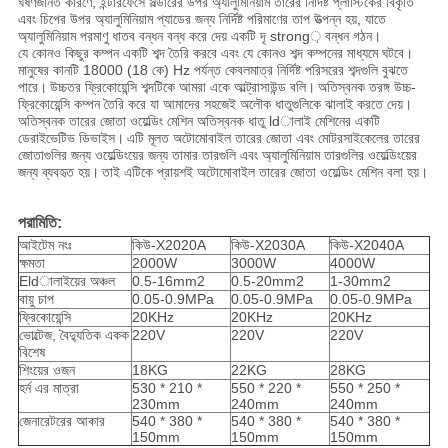
ঘর্ষণজনিত কারণে, ইন্টারফেসে সল্ডারের উপর অ্যালুমিনিয়াম তারের নির্দিষ্ট প্লাস্টিকের বিকৃতি
এবং চিপের উপর অ্যালুমিনিয়াম প্যাডের জন্য নির্দিষ্ট পরিমাণের তাপ উত্পন্ন হয়, যাতে
অ্যালুমিনিয়াম পরমাণু ধাতব বন্ধন বন্ধ করে দেয় একটি দৃ strong় বন্ধন গঠন।
যে কোনও কিছুর কম্পন একটি শব্দ তৈরি করবে এবং যে কোনও শব্দ কম্পনের মাধ্যমে ঘটবে।
মানুষের কানটি 18000 (18 কে) Hz পর্যন্ত কেবলমাত্র নির্দিষ্ট পরিসরের শব্দগুলি বুঝতে
পারে।
উচ্চতর ফ্রিকোয়েন্সি শব্দটিকে আমরা একে আল্ট্রাসাউন্ড বলি।
অতিস্বনক তরঙ্গ উচ্চ-
ফ্রিকোয়েন্সি কম্পন তৈরি করে যা আমাদের সহজেই অলৌক ধাতুগুলিকে ঝালাই করতে দেয়।
অতিস্বনক তারের জোতা ওয়েল্ডিং মেশিন অতিস্বনক ধাতু ldালাই মেশিনের একটি
ডেরাইভেটিভ ডিভাইস।
এটি মূলত অটোমোবাইল তারের জোতা এবং মোটরসাইকেলের তারের
জোতাগুলির জন্য ওয়েল্ডিংয়ের জন্য তামার তারগুলি এবং অ্যালুমিনিয়াম তারগুলির ওয়েল্ডিংয়ের
জন্য ব্যবহৃত হয়।
তাই এটিকে প্রায়শই অটোমোবাইল তারের জোতা ওয়েল্ডিং মেশিন বলা হয়।
পরামিতি:
আইটেম নংঃ
কিউ-X2020A
কিউ-X2030A
কিউ-X2040A
ক্ষমতা
2000W
3000W
4000W
Eldালাইয়ের অঞ্চল
0.5-16mm2
0.5-20mm2
1-30mm2
বায়ু চাপ
0.05-0.9MPa
0.05-0.9MPa
0.05-0.9MPa
ফ্রিকোয়েন্সি
20KHz
20KHz
20KHz
ভোল্টেজ, বৈদ্যুতিক একক
220V
220V
220V
বিশেষ
শিংয়ের ওজন
18KG
22KG
28KG
হর্ন এর মাত্রা
530 * 210 *
550 * 220 *
550 * 250 *
230mm
240mm
240mm
জেনারেটরের আকার
540 * 380 *
540 * 380 *
540 * 380 *
150mm
150mm
150mm