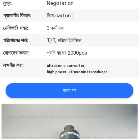
মূল্য:
Negotation
নিয়ন্ত্রণ
প্যাকেজিং বিবরণ:
নিয়ে carton।
আমাদের
ডেলিভারি সময়:
3 কর্মদিবস
সাথে
পরিশোধের শর্ত:
T/T, পশ্চিম ইউনিয়ন
যোগাযোগ
যোগানের ক্ষমতা:
প্রতি মাসের 2000pcs
করুন
লক্ষণীয় করা:
,
ultrasonic converter
high power ultrasonic transducer
খবর
ভালো দাম
মামলা
একটি
উদ্ধৃতি