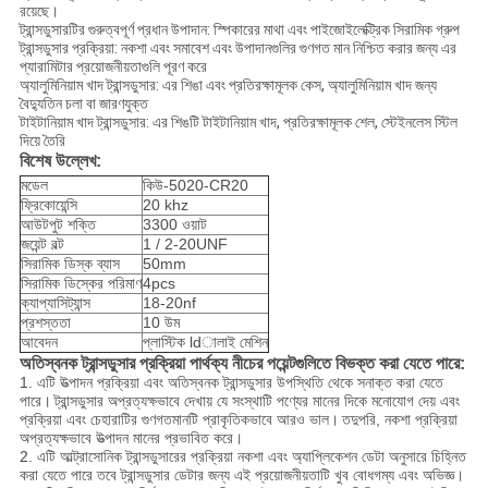
রয়েছে।
ট্রান্সডুসারটির গুরুত্বপূর্ণ প্রধান উপাদান: স্পিকারের মাথা এবং পাইজোইলেক্ট্রিক সিরামিক গ্রুপ
ট্রান্সডুসার প্রক্রিয়া: নকশা এবং সমাবেশ এবং উপাদানগুলির গুণগত মান নিশ্চিত করার জন্য এর
প্যারামিটার প্রয়োজনীয়তাগুলি পূরণ করে
অ্যালুমিনিয়াম খাদ ট্রান্সডুসার: এর শিঙা এবং প্রতিরক্ষামূলক কেস, অ্যালুমিনিয়াম খাদ জন্য
বৈদ্যুতিন চলা বা জারণযুক্ত
টাইটানিয়াম খাদ ট্রান্সডুসার: এর শিঙটি টাইটানিয়াম খাদ, প্রতিরক্ষামূলক শেল, স্টেইনলেস স্টিল
দিয়ে তৈরি
বিশেষ উল্লেখ:
মডেল
কিউ-5020-CR20
ফ্রিকোয়েন্সি
20 khz
আউটপুট শক্তি
3300 ওয়াট
জয়েন্ট বল্ট
1 / 2-20UNF
সিরামিক ডিস্ক ব্যাস
50mm
সিরামিক ডিস্কের পরিমাণ
4pcs
ক্যাপ্যাসিট্যান্স
18-20nf
প্রশস্ততা
10 উম
আবেদন
প্লাস্টিক ldালাই মেশিন
অতিস্বনক ট্রান্সডুসার প্রক্রিয়া পার্থক্য নীচের পয়েন্টগুলিতে বিভক্ত করা যেতে পারে:
1. এটি উত্পাদন প্রক্রিয়া এবং অতিস্বনক ট্রান্সডুসার উপস্থিতি থেকে সনাক্ত করা যেতে
পারে।
ট্রান্সডুসার অপ্রত্যক্ষভাবে দেখায় যে সংস্থাটি পণ্যের মানের দিকে মনোযোগ দেয় এবং
প্রক্রিয়া এবং চেহারাটির গুণগতমানটি প্রাকৃতিকভাবে আরও ভাল।
তদুপরি, নকশা প্রক্রিয়া
অপ্রত্যক্ষভাবে উত্পাদন মানের প্রভাবিত করে।
2. এটি আল্ট্রাসোনিক ট্রান্সডুসারের প্রক্রিয়া নকশা এবং অ্যাপ্লিকেশন ডেটা অনুসারে চিহ্নিত
করা যেতে পারে তবে ট্রান্সডুসার ডেটার জন্য এই প্রয়োজনীয়তাটি খুব বোধগম্য এবং অভিজ্ঞ।