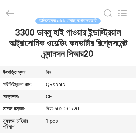
Hangzhou
Qianrong
Automation
Equipment
Co.,Ltd.
অতিস্বনক eldালাই রূপান্তরকারী
All
Rights
Reserved.
3300 ডাব্লু হাই পাওয়ার ইন্ডাস্ট্রিয়াল
বাড়ি
আল্ট্রাসোনিক ওয়েল্ডিং কনভার্টার রিপ্লেসমেন্ট
পণ্য
ব্র্যানসন সিআর20
আমাদের
উৎপত্তি স্থল:
চীন
সম্বন্ধে
পরিচিতিমুলক নাম:
QRsonic
সাক্ষ্যদান:
CE
কারখানা
মডেল নম্বার:
কিউ-5020-CR20
পরিদর্শন
ন্যূনতম চাহিদার
1 pcs
পরিমাণ:
গুণমান