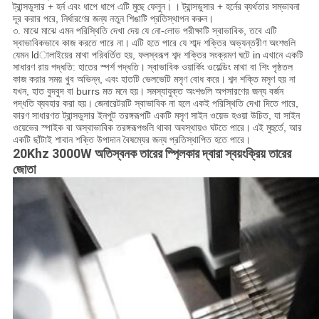
ট্রান্সডুসার + হর্ন এবং ধাপে ধাপে এটি মুছে ফেলুন।
।
ট্রান্সডুসার + হর্নের ব্যর্থতার সম্ভাবনা
দূর করার পরে, নির্ধারণের জন্য নতুন শিঙাটি প্রতিস্থাপন করুন।
৩. মাঝে মাঝে এমন পরিস্থিতি দেখা দেয় যে নো-লোড পরীক্ষাটি স্বাভাবিক, তবে এটি
স্বাভাবিকভাবে কাজ করতে পারে না।
এটি হতে পারে যে শাব্দ শক্তির অভ্যন্তরীণ অংশগুলি
যেমন ldালাইয়ের মাথা পরিবর্তিত হয়, ফলস্বরূপ শব্দ শক্তির সংক্রমণ ঘটে in
এখানে একটি
সাধারণ রায় পদ্ধতি: হাতের স্পর্শ পদ্ধতি।
স্বাভাবিক ওয়ার্কিং ওয়েল্ডিং মাথা বা শিং পৃষ্ঠতল
কাজ করার সময় খুব অভিন্ন, এবং হাতটি ভেলভেটি মসৃণ বোধ করে।
শব্দ শক্তি মসৃণ হয় না
যখন, হাত বুদবুদ বা burrs মত মনে হয়।
সমস্যাযুক্ত অংশগুলি অপসারণের জন্য বর্জন
পদ্ধতি ব্যবহার করা হয়।
জেনারেটরটি স্বাভাবিক না হলে একই পরিস্থিতি দেখা দিতে পারে,
কারণ সাধারণত ট্রান্সডুসার ইনপুট তরঙ্গরূপটি একটি মসৃণ সাইন ওয়েভ হওয়া উচিত, যা সাইন
ওয়েভের স্পাইক বা অস্বাভাবিক তরঙ্গরূপগুলি থাকা অবস্থায়ও ঘটতে পারে।
এই মুহুর্তে, আর
একটি ছাঁটাই শাবান শক্তি উপাদান বৈষম্যের জন্য প্রতিস্থাপিত হতে পারে।
20Khz 3000W অতিস্বনক তারের স্প্লিকার দ্বারা স্বয়ংক্রিয় তারের
জোতা