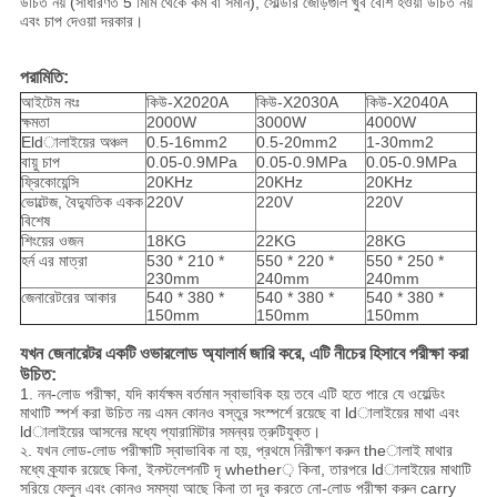
উচিত নয় (সাধারণত 5 মিমি থেকে কম বা সমান), সোল্ডার জোড়গুলি খুব বেশি হওয়া উচিত নয়
এবং চাপ দেওয়া দরকার।
পরামিতি:
আইটেম নংঃ
কিউ-X2020A
কিউ-X2030A
কিউ-X2040A
ক্ষমতা
2000W
3000W
4000W
Eldালাইয়ের অঞ্চল
0.5-16mm2
0.5-20mm2
1-30mm2
বায়ু চাপ
0.05-0.9MPa
0.05-0.9MPa
0.05-0.9MPa
ফ্রিকোয়েন্সি
20KHz
20KHz
20KHz
ভোল্টেজ, বৈদ্যুতিক একক
220V
220V
220V
বিশেষ
শিংয়ের ওজন
18KG
22KG
28KG
হর্ন এর মাত্রা
530 * 210 *
550 * 220 *
550 * 250 *
230mm
240mm
240mm
জেনারেটরের আকার
540 * 380 *
540 * 380 *
540 * 380 *
150mm
150mm
150mm
যখন জেনারেটর একটি ওভারলোড অ্যালার্ম জারি করে, এটি নীচের হিসাবে পরীক্ষা করা
উচিত:
1. নন-লোড পরীক্ষা, যদি কার্যক্ষম বর্তমান স্বাভাবিক হয় তবে এটি হতে পারে যে ওয়েল্ডিং
মাথাটি স্পর্শ করা উচিত নয় এমন কোনও বস্তুর সংস্পর্শে রয়েছে বা ldালাইয়ের মাথা এবং
ldালাইয়ের আসনের মধ্যে প্যারামিটার সমন্বয় ত্রুটিযুক্ত।
২. যখন লোড-লোড পরীক্ষাটি স্বাভাবিক না হয়, প্রথমে নিরীক্ষণ করুন theালাই মাথার
মধ্যে ক্র্যাক রয়েছে কিনা, ইনস্টলেশনটি দৃ whether় কিনা, তারপরে ldালাইয়ের মাথাটি
সরিয়ে ফেলুন এবং কোনও সমস্যা আছে কিনা তা দূর করতে নো-লোড পরীক্ষা করুন carry