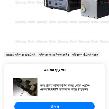
হ্যান্ডহেল্ড অতিস্বনক weালাই
অতিস্বনক তারের বিভাজন মেশিন
অতিস্বনক ldালাই সরঞ্জাম
এর সেরা মূল্য পান
স্বয়ংচালিত আল্ট্রাসোনিক তারের জোতা ওয়েল্ডিং
মেশিন 3000W অতিস্বনক তারের স্প্লিকার
চালিয়ে