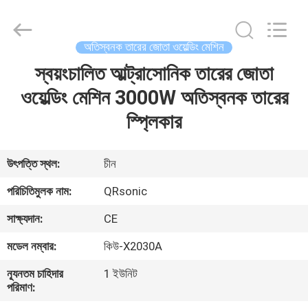
Hangzhou
Qianrong
Automation
Equipment
Co.,Ltd.
অতিস্বনক তারের জোতা ওয়েল্ডিং মেশিন
All
Rights
Reserved.
স্বয়ংচালিত আল্ট্রাসোনিক তারের জোতা
বাড়ি
ওয়েল্ডিং মেশিন 3000W অতিস্বনক তারের
পণ্য
স্প্লিকার
আমাদের
উৎপত্তি স্থল:
চীন
সম্বন্ধে
পরিচিতিমুলক নাম:
QRsonic
সাক্ষ্যদান:
CE
কারখানা
মডেল নম্বার:
কিউ-X2030A
পরিদর্শন
ন্যূনতম চাহিদার
1 ইউনিট
পরিমাণ:
গুণমান