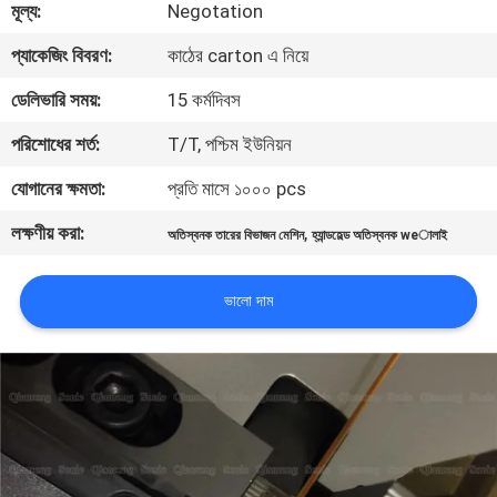
মূল্য:
Negotation
নিয়ন্ত্রণ
প্যাকেজিং বিবরণ:
কাঠের carton এ নিয়ে
আমাদের
ডেলিভারি সময়:
15 কর্মদিবস
সাথে
পরিশোধের শর্ত:
T/T, পশ্চিম ইউনিয়ন
যোগাযোগ
যোগানের ক্ষমতা:
প্রতি মাসে ১০০০ pcs
করুন
লক্ষণীয় করা:
,
অতিস্বনক তারের বিভাজন মেশিন
হ্যান্ডহেল্ড অতিস্বনক weালাই
খবর
ভালো দাম
মামলা
একটি
উদ্ধৃতি