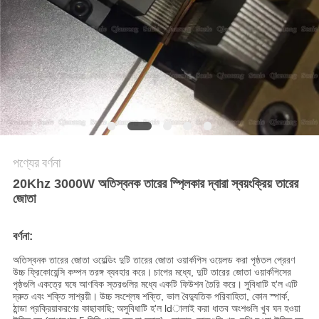
অনুরোধ
করুন
সাইট
ম্যাপ
গোপনীয়তা
পণ্যের বর্ণনা
নীতি
20Khz 3000W অতিস্বনক তারের স্প্লিকার দ্বারা স্বয়ংক্রিয় তারের
জোতা
বর্ণনা:
অতিস্বনক তারের জোতা ওয়েল্ডিং দুটি তারের জোতা ওয়ার্কপিস ওয়েলড করা পৃষ্ঠতল প্রেরণ
উচ্চ ফ্রিকোয়েন্সি কম্পন তরঙ্গ ব্যবহার করে।
চাপের মধ্যে, দুটি তারের জোতা ওয়ার্কপিসের
পৃষ্ঠগুলি একত্রে ঘষে আণবিক স্তরগুলির মধ্যে একটি ফিউশন তৈরি করে।
সুবিধাটি হ'ল এটি
দ্রুত এবং শক্তি সাশ্রয়ী।
উচ্চ সংশ্লেষ শক্তি, ভাল বৈদ্যুতিক পরিবাহিতা, কোন স্পার্ক,
ঠান্ডা প্রক্রিয়াকরণের কাছাকাছি;
অসুবিধাটি হ'ল ldালাই করা ধাতব অংশগুলি খুব ঘন হওয়া