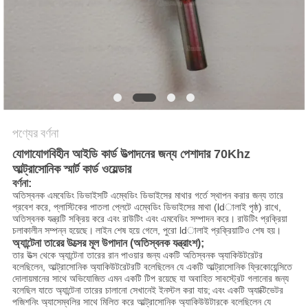
অনুরোধ
করুন
সাইট
ম্যাপ
পণ্যের বর্ণনা
গোপনীয়তা
যোগাযোগবিহীন আইডি কার্ড উত্পাদনের জন্য পেশাদার 70Khz
নীতি
আল্ট্রাসোনিক স্মার্ট কার্ড ওয়েল্ডার
বর্ণনা:
অতিস্বনক এমবেডিং ডিভাইসটি এম্বেডিং ডিভাইসের মাথার গর্তে স্থাপন করার জন্য তারে
প্রবেশ করে, প্লাস্টিকের পাতলা প্লেটে এম্বেডিং ডিভাইসের মাথা (ldালাই পৃষ্ঠ) রাখে,
অতিস্বনক যন্ত্রটি সক্রিয় করে এবং রাউটিং এবং এমবেডিং সম্পাদন করে।
রাউটিং প্রক্রিয়া
চলাকালীন সম্পন্ন হয়েছে।
লাইন শেষ হয়ে গেলে, পুরো ldালাই প্রক্রিয়াটিও শেষ হয়।
অ্যান্টেনা তারের উত্সের মূল উপাদান (অতিস্বনক যন্ত্রাংশ);
তার উত্স থেকে অ্যান্টেনা তারের রান পাওয়ার জন্য একটি অতিস্বনক অ্যাকিউটরেটর
বলেছিলেন, আল্ট্রাসোনিক অ্যাকিউটরেটরটি বলেছিলেন যে একটি আল্ট্রাসোনিক ফ্রিকোয়েন্সিতে
দোলায়মানের সাথে অভিযোজিত এমন একটি টিপ রয়েছে যা অবাহিত সাবস্ট্রেট গলানোর জন্য
বলেছিল যাতে অ্যান্টেনা তারের চালানো সেখানেই ইনস্টল করা যায়;
এবং একটি অ্যাক্টিভেটর
পজিশনিং অ্যাসেম্বলির সাথে মিলিত করে আল্ট্রাসোনিক অ্যাকিউউটারকে বলেছিলেন যে