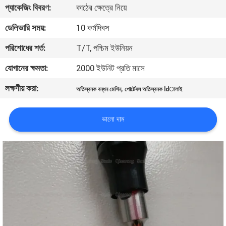
প্যাকেজিং বিবরণ:
কাঠের ক্ষেত্রে নিয়ে
নিয়ন্ত্রণ
ডেলিভারি সময়:
10 কর্মদিবস
আমাদের
পরিশোধের শর্ত:
T/T, পশ্চিম ইউনিয়ন
সাথে
যোগানের ক্ষমতা:
2000 ইউনিট প্রতি মাসে
যোগাযোগ
লক্ষণীয় করা:
,
অতিস্বনক বন্ধন মেশিন
পোর্টেবল অতিস্বনক ldালাই
করুন
ভালো দাম
খবর
মামলা
একটি
উদ্ধৃতি