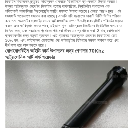
ডিভাইস কিয়ানজেন ব্র্যান্ডের অতিস্বনক এমবেডিং ডিভাইসকে ব্যাপকভাবে উন্নত করেছে।
উন্নত অতিস্বনক এমবেডিং ডিভাইস পণ্যের কার্যকারিতা, স্থিতিশীল অপারেশন এবং
শক্তিশালী স্বয়ংক্রিয় ফ্রিকোয়েন্সি ম্যাচিং সক্ষমতা উন্নত করেছে।
চেহারা আরও সুন্দর।
এই
সমস্যাটি অনেকাংশে সমাধান করা হয়েছে।
এমনকি যদি সরঞ্জামের মাথাটি নির্দিষ্ট ডিগ্রি পরিধান
করে তবে জেনারেটর স্বয়ংক্রিয়ভাবে আল্ট্রাসোনিক কম্পন উপ-ফ্রিকোয়েন্সিটির পরিবর্তন সন্ধান
করতে এবং আবিষ্কার করতে পারে, এইভাবে পুরো অতিস্বনক সিস্টেমের স্থিতিশীল অপারেশন
নিশ্চিত করে, এবং সরঞ্জামের প্রধানের পরিষেবা জীবন হবে প্রসারিত করা
-3 বার, বেশিরভাগ
ব্যবহারকারীর জন্য সত্যই ব্যয়বহুল।
এটি প্রচলিত অতিস্বনক এমবেডিং ডিভাইসের চেয়ে
30% বড়, এবং অতিস্বনক জেনারেটর এবং ভাইব্রেটার হিটিংয়ের সমস্যা সমাধান করে এবং
দীর্ঘ সময় ধরে কাজ করতে পারে।
যোগাযোগবিহীন আইডি কার্ড উত্পাদনের জন্য পেশাদার 70Khz
আল্ট্রাসোনিক স্মার্ট কার্ড ওয়েল্ডার