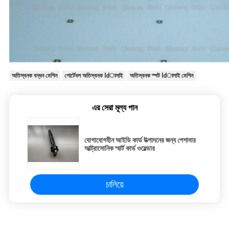
অতিস্বনক বন্ধন মেশিন
পোর্টেবল অতিস্বনক ldালাই
অতিস্বনক স্পট ldালাই মেশিন
এর সেরা মূল্য পান
যোগাযোগহীন আইডি কার্ড উত্পাদনের জন্য পেশাদার
আল্ট্রাসোনিক স্মার্ট কার্ড ওয়েল্ডার
চালিয়ে