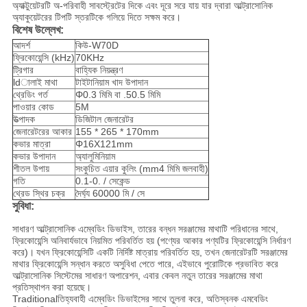
অ্যাক্টুয়েটরটি অ-পরিবাহী সাবস্ট্রেটের দিকে এবং দূরে সরে যায় যার দ্বারা আল্ট্রাসোনিক
অ্যাকুয়েটরের টিপটি স্তরটিকে গলিয়ে দিতে সক্ষম করে।
বিশেষ উল্লেখ:
আদর্শ
কিউ-W70D
ফ্রিকোয়েন্সি (kHz)
70KHz
ট্রিগার
বাহ্যিক নিয়ন্ত্রণ
ldালাই মাথা
টাইটানিয়াম খাদ উপাদান
থ্রেডিং গর্ত
Φ0.3 মিমি বা .50.5 মিমি
পাওয়ার কোড
5M
উত্পাদক
ডিজিটাল জেনারেটর
জেনারেটরের আকার
155 * 265 * 170mm
কভার মাত্রা
Φ16X121mm
কভার উপাদান
অ্যালুমিনিয়াম
শীতল উপায়
সংকুচিত এয়ার কুলিং (mm4 মিমি জলবাহী)
গতি
0.1-0. / সেকেন্ড
থ্রেড স্থির চক্র
দৈর্ঘ্য 60000 মি / সে
সুবিধা:
সাধারণ আল্ট্রাসোনিক এম্বেডিং ডিভাইস, তারের বন্ধন সরঞ্জামের মাথাটি পরিধানের সাথে,
ফ্রিকোয়েন্সি অনিবার্যভাবে নিয়মিত পরিবর্তিত হয় (পণ্যের আকার পণ্যটির ফ্রিকোয়েন্সি নির্ধারণ
করে)।
যখন ফ্রিকোয়েন্সিটি একটি নির্দিষ্ট মাত্রায় পরিবর্তিত হয়, তখন জেনারেটরটি সরঞ্জামের
মাথার ফ্রিকোয়েন্সি সন্ধান করতে অসুবিধা পেতে পারে, এইভাবে পুরোটিকে প্রভাবিত করে
আল্ট্রাসোনিক সিস্টেমের সাধারণ অপারেশন, এবার কেবল নতুন তারের সরঞ্জামের মাথা
প্রতিস্থাপন করা হয়েছে।
Traditionalতিহ্যবাহী এম্বেডিং ডিভাইসের সাথে তুলনা করে, অতিস্বনক এমবেডিং