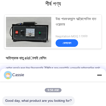
শীর্ষ পণ্য
উচ্চ পারফরম্যান্স আল্ট্রাসোনিক হাত
ওয়েল্ডার
Negotation MOQ:1 ইউনিট
যোগাযোগ
অতিস্বনক ধাতু eldালাই মেশিন
মেট্রো কার্ডের জন্য উচ্চ ফ্রিকোয়েন্সি 70Khz আরএফআইডি ওয়েভগুলি আল্ট্রাসোনিক ফাস্ট
সংযোগ প্রযুক্তি
Cassie
তামা অ্যান্টেনা Kালাই জন্য উচ্চ ফ্রিকোয়েন্সি 70Khz 50W পোর্টেবল আল্ট্রাসোনিক
ওয়েল্ডার
9:56 AM
অ্যান্টেনা এম্বেডিং অতিস্বনক ধাতু eldালাই মেশিন
Good day, what product are you looking for?