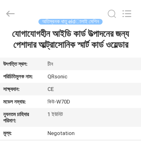
Hangzhou
Qianrong
Automation
Equipment
Co.,Ltd.
অতিস্বনক ধাতু eldালাই মেশিন
All
Rights
Reserved.
যোগাযোগহীন আইডি কার্ড উত্পাদনের জন্য
বাড়ি
পেশাদার আল্ট্রাসোনিক স্মার্ট কার্ড ওয়েল্ডার
পণ্য
উৎপত্তি স্থল:
চীন
আমাদের
পরিচিতিমুলক নাম:
QRsonic
সম্বন্ধে
সাক্ষ্যদান:
CE
মডেল নম্বার:
কিউ-W70D
কারখানা
ন্যূনতম চাহিদার
1 ইউনিট
পরিদর্শন
পরিমাণ:
মূল্য:
Negotation
গুণমান