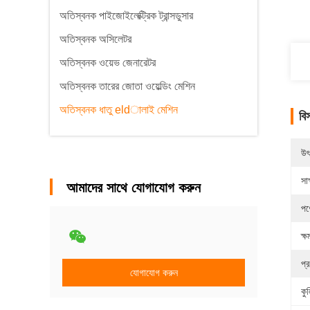
অতিস্বনক পাইজোইলেক্ট্রিক ট্রান্সডুসার
অতিস্বনক অসিলেটর
অতিস্বনক ওয়েভ জেনারেটর
অতিস্বনক তারের জোতা ওয়েল্ডিং মেশিন
অতিস্বনক ধাতু eldালাই মেশিন
বি
উৎ
সাক
আমাদের সাথে যোগাযোগ করুন
পণ
ক্ষ
প্
যোগাযোগ করুন
কু