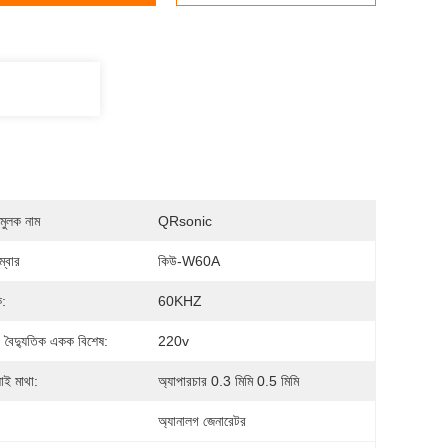
মুলক নাম
QRsonic
্বার
কিউ-W60A
ক:
60KHZ
, বৈদ্যুতিক একক বিশেষ:
220v
ই মাথা:
অ্যাপারচার 0.3 মিমি 0.5 মিমি
অ্যানালগ জেনারেটর