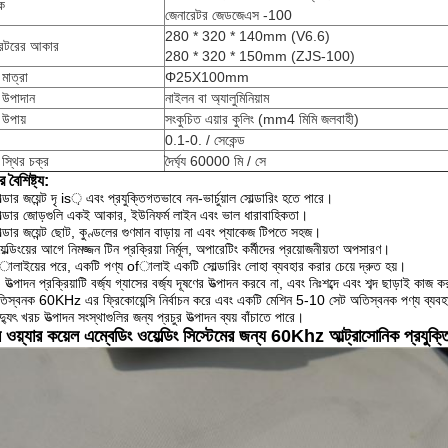
দক
জেনারেটর জেডজেএস -100
280 * 320 * 140mm (V6.6)
রেটরের আকার
280 * 320 * 150mm (ZJS-100)
মাত্রা
Φ25X100mm
 উপাদান
নাইলন বা অ্যালুমিনিয়াম
উপায়
সংকুচিত এয়ার কুলিং (mm4 মিমি জলবাহী)
0.1-0. / সেকেন্ড
 স্থির চক্র
দৈর্ঘ্য 60000 মি / সে
 বৈশিষ্ট্য:
্ডার জয়েন্ট দৃ is় এবং প্রযুক্তিগতভাবে নন-ভার্চুয়াল সোল্ডারিং হতে পারে।
ল্ডার জোড়গুলি একই আকার, ইউনিফর্ম লাইন এবং ভাল ধারাবাহিকতা।
ল্ডার জয়েন্ট ছোট, কুণ্ডলের গুণমান বাড়ায় না এবং প্যাকেজ টিপতে সহজ।
েল্ডিংয়ের আগে নিমজ্জন টিন প্রক্রিয়া নির্মূল, অপারেটিং কর্মীদের প্রয়োজনীয়তা অপসারণ।
ালাইয়ের পরে, একটি পণ্য ofালাই একটি সোল্ডারিং লোহা ব্যবহার করার চেয়ে দ্রুত হয়।
ত্পাদন প্রক্রিয়াটি বর্জ্য গ্যাসের বর্জ্য দূষণের উত্পাদন করবে না, এবং নিঃশব্দে এবং শব্দ ছাড়াই কাজ 
িস্বনক 60KHz এর ফ্রিকোয়েন্সি নির্বাচন করে এবং একটি মেশিন 5-10 সেট অতিস্বনক পণ্য ব্যব
্যুৎ খরচ উত্পাদন সংস্থাগুলির জন্য প্রচুর উত্পাদন ব্যয় বাঁচাতে পারে।
 ওয়্যার কয়েল এম্বেডিং ওয়েল্ডিং সিস্টেমের জন্য 60Khz আল্ট্রাসোনিক প্রযুক্তিগ