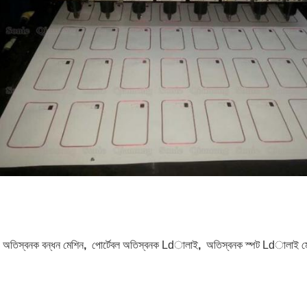
:
অতিস্বনক বন্ধন মেশিন
,
পোর্টেবল অতিস্বনক Ldালাই
,
অতিস্বনক স্পট Ldালাই ম