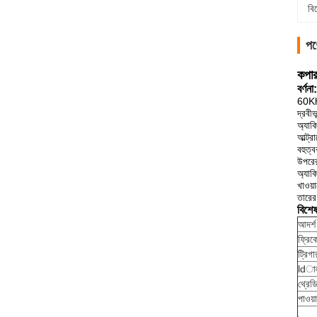
বি
পণ
কপার
বর্ণনা:
60Khz
দ্রবী
অ্যাক
আল্ট্র
বহুত্
উপরের
অ্যাক
খাওয়
তারের
বিশে
আদর্শ
ফ্রিক
ট্রিগা
ldাল
থ্রেডি
পাওয