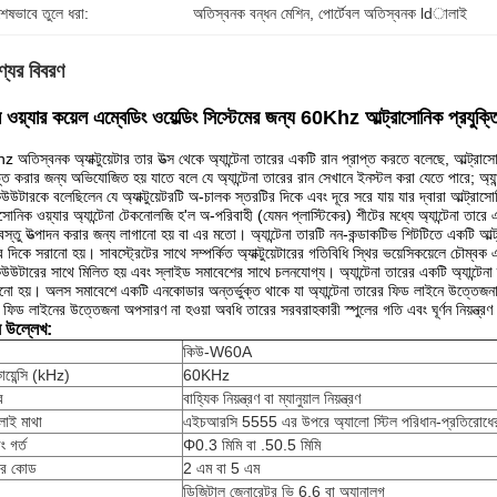
শেষভাবে তুলে ধরা:
অতিস্বনক বন্ধন মেশিন
, 
পোর্টেবল অতিস্বনক ldালাই
্যের বিবরণ
 ওয়্যার কয়েল এম্বেডিং ওয়েল্ডিং সিস্টেমের জন্য 60Khz আল্ট্রাসোনিক প্রযুক্তিগ
 অতিস্বনক অ্যাক্টুয়েটার তার উত্স থেকে অ্যান্টেনা তারের একটি রান প্রাপ্ত করতে বলেছে, আল্ট্রা
ভূত করার জন্য অভিযোজিত হয় যাতে বলে যে অ্যান্টেনা তারের রান সেখানে ইনস্টল করা যেতে পারে;
অ্য
িউউটারকে বলেছিলেন যে অ্যাক্টুয়েটরটি অ-চালক স্তরটির দিকে এবং দূরে সরে যায় যার দ্বারা আল্ট্রা
াসোনিক ওয়্যার অ্যান্টেনা টেকনোলজি হ'ল অ-পরিবাহী (যেমন প্লাস্টিকের) শীটের মধ্যে অ্যান্টেনা তারে এম
ববস্তু উত্পাদন করার জন্য লাগানো হয় বা এর মতো।
অ্যান্টেনা তারটি নন-কন্ডাকটিভ শিটটিতে একটি আল্
 দিকে সরানো হয়।
সাবস্ট্রেটের সাথে সম্পর্কিত অ্যাক্টুয়েটারের গতিবিধি স্থির ভয়েসিকয়েলে চৌম্বক এব
িউউটারের সাথে মিলিত হয় এবং স্লাইড সমাবেশের সাথে চলনযোগ্য।
অ্যান্টেনা তারের একটি অ্যান্
ানো হয়।
অলস সমাবেশে একটি এনকোডার অন্তর্ভুক্ত থাকে যা অ্যান্টেনা তারের ফিড লাইনে উত্তেজনা ব
 ফিড লাইনের উত্তেজনা অপসারণ না হওয়া অবধি তারের সরবরাহকারী স্পুলের গতি এবং ঘূর্ণন নিয়ন্ত্রণ
ষ উল্লেখ:
কিউ-W60A
োয়েন্সি (kHz)
60KHz
র
বাহ্যিক নিয়ন্ত্রণ বা ম্যানুয়াল নিয়ন্ত্রণ
াই মাথা
এইচআরসি 5555 এর উপরে অ্যালো স্টিল পরিধান-প্রতিরোধে
ং গর্ত
Φ0.3 মিমি বা .50.5 মিমি
়ার কোড
2 এম বা 5 এম
ডিজিটাল জেনারেটর ভি 6.6 বা অ্যানালগ