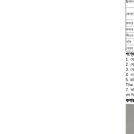
উত্পা
জেনা
কভার 
কভার
শীতল 
গতি
থ্রেড
পণ্যের
1. সোল
2. সো
3. সো
4. ওয়
5. ld
The. উ
7. অত
কম বিদ
কপার