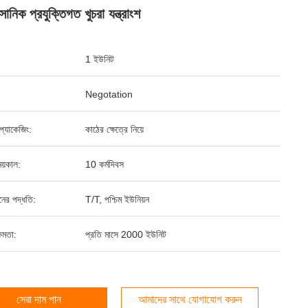
সোনিক প্রযুক্তিগত খুচরা যন্ত্রাংশ
1 ইউনিট
Negotation
্ড প্যাকেজিং:
কাঠের ক্ষেত্রে নিয়ে
য়কাল:
10 কর্মদিবস
ানের পদ্ধতি:
T/T, পশ্চিম ইউনিয়ন
ষমতা:
প্রতি মাসে 2000 ইউনিট
সেরা দাম পান
আমাদের সাথে যোগাযোগ করুন