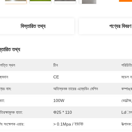
বিস্তারিত তথ্য
পণ্যের বিবরণ
স্তারিত তথ্য
পত্তি স্থল
চীন
পরিচিতি
্ষ্যদান
CE
মডেল নম
্যের নাম:
অতিস্বনক তারের এম্বেডিং মেশিন
কম্পাঙ্
মতা:
100W
ভোল্টেজ
রতিরক্ষামূলক হাতা:
Φ25 * 110
Ldালা
লিং সংক্ষেপক এয়ার:
> 0.1Mpa / ইউনিট
উত্পাদক: