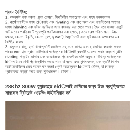
প্রধান বৈশিষ্ট্য:
1. কমপ্যাক্ট পণ্য নকশা, সুন্দর চেহারা, স্থিতিশীল অপারেশন এবং সহজ ইনস্টলেশন
2. থার্মোপ্লাস্টিক পণ্য ldালাই এবং riveting এবং ধাতু অংশ এবং প্লাস্টিকের অংশের
মধ্যে inlaying এবং ফাঁকা প্রক্রিয়া জন্য ব্যবহার করা যেতে পারে।
জৈব গলে যাওয়া এজেন্ট
আটকানোর প্রক্রিয়াটি পুরোপুরি প্রতিস্থাপন করা হয়েছে।
এতে স্বল্প শক্তি খরচ, উচ্চ
দক্ষতা, কোনও বিকৃতি, কোনও দূষণ, দৃ we় ingালাই এবং সুবিধাজনক অপারেশন এর
বৈশিষ্ট্য রয়েছে।
3. শুধুমাত্র ধাতু, হার্ড থার্মোপ্লাস্টিকগুলিকে নয়, তবে কাপড় এবং ছায়াছবিও ব্যবহার করতে
পারেন can
হাত দ্বারা আটকানো অতিস্বনক ldালাই বন্দুকটি ওয়েলড করার জন্য পণ্যটির
riveting পয়েন্টের আকার এবং ওয়েল্ডিংয়ের প্রয়োজনীয়তাগুলি অনুসারে বিভিন্ন অতিস্বনক
ldালাইয়ের মাথা প্রতিস্থাপন করতে পারে যা দ্রুত এবং সুবিধাজনক, এবং ব্যয়টি বিশেষ
অটোমোবাইলের চেয়ে অনেক কম দরজা প্লেট অতিস্বনক ldালাই মেশিন, যা বিভিন্ন
গ্রাহকদের সন্তুষ্ট করার জন্য সুবিধাজনক।
চাহিদা।
28Khz 800W হ্যান্ডহেল্ড eldালাই মেশিনের জন্য উচ্চ প্রযুক্তিগত
সারফেস ট্রিটমেন্ট ওয়েল্ডিং টাইটানিয়াম হর্ন