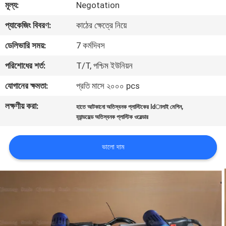
মূল্য:
Negotation
নিয়ন্ত্রণ
প্যাকেজিং বিবরণ:
কাঠের ক্ষেত্রে নিয়ে
আমাদের
ডেলিভারি সময়:
7 কর্মদিবস
সাথে
পরিশোধের শর্ত:
T/T, পশ্চিম ইউনিয়ন
যোগাযোগ
যোগানের ক্ষমতা:
প্রতি মাসে ২০০০ pcs
করুন
লক্ষণীয় করা:
,
হাতে আটকানো অতিস্বনক প্লাস্টিকের ldালাই মেশিন
হ্যান্ডহেল্ড অতিস্বনক প্লাস্টিক ওয়েল্ডার
খবর
ভালো দাম
মামলা
একটি
উদ্ধৃতি