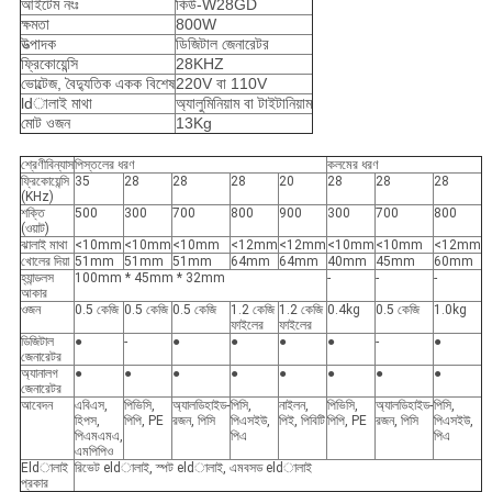
আইটেম নংঃ
কিউ-W28GD
ক্ষমতা
800W
উত্পাদক
ডিজিটাল জেনারেটর
ফ্রিকোয়েন্সি
28KHZ
ভোল্টেজ, বৈদ্যুতিক একক বিশেষ
220V বা 110V
ldালাই মাথা
অ্যালুমিনিয়াম বা টাইটানিয়াম
মোট ওজন
13Kg
শ্রেণীবিন্যাস
পিস্তলের ধরণ
কলমের ধরণ
ফ্রিকোয়েন্সি
35
28
28
28
20
28
28
28
(KHz)
শক্তি
500
300
700
800
900
300
700
800
(ওয়াট)
ঝালাই মাথা
<10mm
<10mm
<10mm
<12mm
<12mm
<10mm
<10mm
<12mm
খোলের দিয়া
51mm
51mm
51mm
64mm
64mm
40mm
45mm
60mm
হ্যান্ডলস
100mm * 45mm * 32mm
-
-
-
আকার
ওজন
0.5 কেজি
0.5 কেজি
0.5 কেজি
1.2 কেজি
1.2 কেজি
0.4kg
0.5 কেজি
1.0kg
ফাইলের
ফাইলের
ডিজিটাল
●
-
●
●
●
●
-
●
জেনারেটর
অ্যানালগ
●
●
●
●
●
●
●
●
জেনারেটর
আবেদন
এবিএস,
পিভিসি,
অ্যালডিহাইড-
পিসি,
নাইলন,
পিভিসি,
অ্যালডিহাইড-
পিসি,
হিপস,
পিপি, PE
রজন, পিসি
পিএসইউ,
পিই, পিবিটি
পিপি, PE
রজন, পিসি
পিএসইউ,
পিএমএমএ,
পিএ
পিএ
এমপিপিও
Eldালাই
রিভেট eldালাই, স্পট eldালাই, এমবসড eldালাই
প্রকার