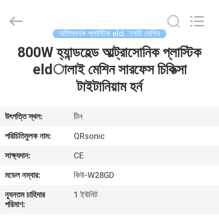
Hangzhou
Qianrong
Automation
Equipment
Co.,Ltd.
অতিস্বনক প্লাস্টিক eldালাই মেশিন
All
Rights
Reserved.
800W হ্যান্ডহেল্ড আল্ট্রাসোনিক প্লাস্টিক
বাড়ি
eldালাই মেশিন সারফেস চিকিত্সা
পণ্য
টাইটানিয়াম হর্ন
আমাদের
উৎপত্তি স্থল:
চীন
সম্বন্ধে
পরিচিতিমুলক নাম:
QRsonic
সাক্ষ্যদান:
CE
কারখানা
মডেল নম্বার:
কিউ-W28GD
পরিদর্শন
ন্যূনতম চাহিদার
1 ইউনিট
পরিমাণ:
গুণমান