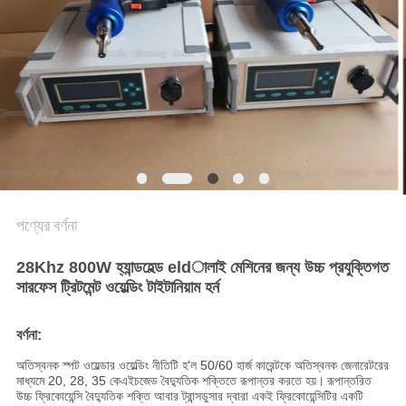
অনুরোধ
করুন
সাইট
ম্যাপ
গোপনীয়তা
নীতি
পণ্যের বর্ণনা
28Khz 800W হ্যান্ডহেল্ড eldালাই মেশিনের জন্য উচ্চ প্রযুক্তিগত
সারফেস ট্রিটমেন্ট ওয়েল্ডিং টাইটানিয়াম হর্ন
বর্ণনা:
অতিস্বনক স্পট ওয়েল্ডার ওয়েল্ডিং নীতিটি হ'ল 50/60 হার্জ কারেন্টকে অতিস্বনক জেনারেটরের
মাধ্যমে 20, 28, 35 কেএইচজেড বৈদ্যুতিক শক্তিতে রূপান্তর করতে হয়।
রূপান্তরিত
উচ্চ ফ্রিকোয়েন্সি বৈদ্যুতিক শক্তি আবার ট্রান্সডুসার দ্বারা একই ফ্রিকোয়েন্সিটির একটি