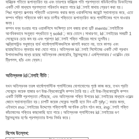
যান্ত্রিক গতিতে রূপান্তরিত হয় এবং তারপরে যান্ত্রিক গতি প্রশস্ততা মডিউলেটার ডিভাইসের
একটি সেট মাধ্যমে প্রশস্ততা পরিবর্তন করতে পারে ldালাই মাথায় প্রেরণ করা হয়।
শিঙা প্রাপ্ত কল্পনার শক্তিটি ওয়েলপড করার জন্য ওয়ার্কপিসের জয়েন্টে স্থানান্তর করে, এতে
কম্পন শক্তি শক্তিকে ঘর্ষণ করে তাপীয় শক্তিতে রূপান্তরিত করে প্লাস্টিকের গলে যাওয়ার
জন্য।
কম্পন বন্ধ হওয়ার পরে ওয়ার্কপিসে সংক্ষিপ্ত চাপ বজায় রাখা দুটি mentsালাইটিকে
আণবিকভাবে সংযুক্ত পদ্ধতিতে দৃ solid় করে তোলে।
সাধারণত, ldালাইয়ের সময়টি 1
সেকেন্ডের চেয়ে কম হয় এবং প্রাপ্ত ldালাই শক্তি শরীরের সাথে তুলনীয়।
আল্ট্রাসাউন্ড শুধুমাত্র হার্ড থার্মোপ্লাস্টিকগুলিকে ঝালাই করতে নয়, তবে কাপড় এবং
ছায়াছবিতেও ব্যবহার করা যেতে পারে।
অতিস্বনক ldালাই সিস্টেমের একটি সেট প্রধান
উপাদানগুলির মধ্যে রয়েছে অতিস্বনক জেনারেটর, ট্রান্সডুসার / এমপ্লিফায়ার / ওয়েল্ডিং হেড
ট্রিপলস, ছাঁচ এবং ফ্রেম।
অতিস্বনক ldালাই
নীতি
:
যখন অতিস্বনক তরঙ্গ থার্মোপ্লাস্টিক প্লাস্টিকের যোগাযোগের পৃষ্ঠে কাজ করে, তখন প্রতি
সেকেন্ডে কয়েক হাজার গুণ উচ্চ-ফ্রিকোয়েন্সি কম্পন তৈরি হয়।
এই উচ্চ-ফ্রিকোয়েন্সি কম্পন
একটি নির্দিষ্ট প্রশস্ততা পৌঁছেছে, এবং অতিস্বনক শক্তি উপরের ldালাইয়ের মাধ্যমে ওয়েল্ড
জোনে স্থানান্তরিত হয়।
চাপটি কয়েক সেকেন্ড স্থায়ী হতে দিন এটি দৃify় করার জন্য,
এইভাবে moালাইয়ের উদ্দেশ্যে শক্তিশালী আণবিক চেইন গঠন করে, ingালাই শক্তি
কাঁচামালের শক্তির কাছাকাছি হতে পারে।
অতিস্বনক প্লাস্টিকের ldালাইয়ের গুণ
ট্রান্সডুসার হর্ণের প্রশস্ততার উপর নির্ভর করে।
বিশেষ উল্লেখ: