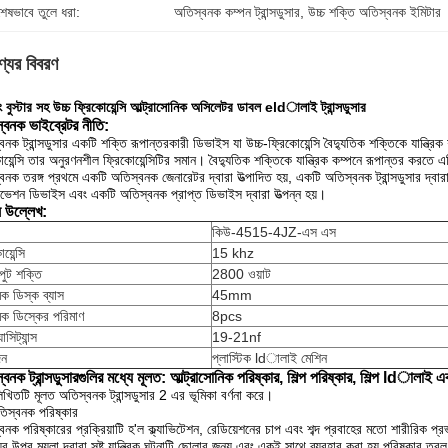
শেষভাবে তুলে ধরা:
অতিস্বনক কম্পন ট্রান্সডুসার
, 
উচ্চ শক্তি অতিস্বনক ইমিটার
্যের বিবরণ
িং বুস্টার সহ উচ্চ ফ্রিকোয়েন্সি আল্ট্রাসোনিক অসিলেটর ডাবল eldালাই ট্রান্সডুসার
্বনক ভাইব্রেটর নীতি:
বনক ট্রান্সডুসার একটি শক্তি রূপান্তরকারী ডিভাইস যা উচ্চ-ফ্রিকোয়েন্সি বৈদ্যুতিক শক্তিকে যান্ত্র
য়েন্সি তার অনুরণনশীল ফ্রিকোয়েন্সিটির সমান।
বৈদ্যুতিক শক্তিকে যান্ত্রিক কম্পনে রূপান্তর করতে
বনক তরঙ্গ প্রথমে একটি অতিস্বনক জেনারেটর দ্বারা উত্পাদিত হয়, একটি অতিস্বনক ট্রান্সডুসার দ্বার
ভেশন ডিভাইস এবং একটি অতিস্বনক প্রাপ্ত ডিভাইস দ্বারা উত্পন্ন হয়।
ষ উল্লেখ:
কিউ-4515-4JZ-এস এস
য়েন্সি
15 khz
ুট শক্তি
2800 ওয়াট
িক ডিস্ক ব্যাস
45mm
িক ডিস্কের পরিমাণ
8pcs
াসিট্যান্স
19-21nf
দন
প্লাস্টিক ldালাই মেশিন
বনক ট্রান্সডুসারগুলির মধ্যে মূলত: আল্ট্রাসোনিক পরিষ্কার, শিল্প পরিষ্কার, শিল্প ldালাই এব
লিখিতটি মূলত অতিস্বনক ট্রান্সডুসার 2 এর ভূমিকা বর্ণনা করে।
িস্বনক পরিষ্কার
বনক পরিষ্কারের প্রক্রিয়াটি হ'ল ক্ল্যাভিটেশন, রেডিয়েশনের চাপ এবং শব্দ প্রবাহের মতো শারীরিক প্
ের উপর ময়লা দ্বারা সৃষ্ট যান্ত্রিক ঘটনাটি ছোলার জন্য এবং একই সাথে ব্যবহার করা হয় পরিষ্কার তরল 