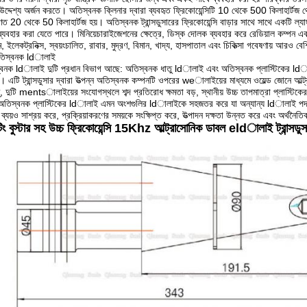
উদ্দেশ্য অর্জন করতে। অতিস্বনক ক্লিনার দ্বারা ব্যবহৃত ফ্রিকোয়েন্সিটি 10 ​​থেকে 500 কিলাহার্টজ 
ণত 20 থেকে 50 কিলাহার্টজ হয়। অতিস্বনক ট্রান্সডুসারের ফ্রিকোয়েন্সি বাড়ার সাথে সাথে একটি ল্যা
্যবহার করা যেতে পারে। মিনিয়েচারাইজেশনের ক্ষেত্রে, ডিস্ক দোলক ব্যবহার করে রেডিয়াল কম্পন এবং ব
ম, ইলেকট্রনিক্স, স্বয়ংচালিত, রাবার, মুদ্রণ, বিমান, খাদ্য, হাসপাতাল এবং চিকিত্সা গবেষণায় আরও বে
তিস্বনক ldালাই
বনক ldালাই দুটি প্রধান বিভাগ আছে: অতিস্বনক ধাতু ldালাই এবং অতিস্বনক প্লাস্টিকের ldালা
ে। এটি ট্রান্সডুসার দ্বারা উত্পন্ন অতিস্বনক কম্পনটি ওপরের weালাইয়ের মাধ্যমে ওয়েল্ড জোনে 
ু, দুটি mentsালাইয়ের সংযোগস্থলে শব্দ প্রতিরোধ ক্ষমতা বড়, স্থানীয় উচ্চ তাপমাত্রা প্লাস্টি
অতিস্বনক প্লাস্টিকের ldালাই এমন অংশগুলির ldালাইকে সহজতর করে যা অন্যান্য ldালাই পদ্ধতিতে
র ব্যয়ও সাশ্রয় করে, প্রক্রিয়াকরণের সময়কে সংক্ষিপ্ত করে, উত্পাদন দক্ষতা উন্নত করে এবং অর্থনৈত
্টিং বুস্টার সহ উচ্চ ফ্রিকোয়েন্সি 15Khz আল্ট্রাসোনিক ডাবল eldালাই ট্রান্সডুস