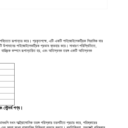
িক শক্তিতে রূপান্তর করে।
প্রকৃতপক্ষে, এটি একটি পাইজোইলেকট্রিক সিরামিক যার
 এটি উপাদানের পাইজোইলেকট্রিক প্রভাব ব্যবহার করে।
সাধারণ পরিস্থিতিতে,
া যান্ত্রিক কম্পনে রূপান্তরিত হয়, এবং অতিস্বনক তরঙ্গ একটি অতিস্বনক
ং সৌন্দর্য পণ্য।
রভাবগুলি যখন আল্ট্রাসোনিক তরঙ্গ পরিস্কার তরলটিতে প্রচার করে, পরিষ্কারের
এবং ময়লা মধ্যে রাসায়নিক বিক্রিয়া প্রচার করতে। প্রতিক্রিয়া, অবজেক্ট পরিষ্কার