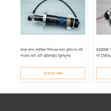
মাস্ক ক্লথ ফ্যাব্রিক সিলিংয়ের জন্য বুস্টার সহ হাই
4200W অত
সার cer
পাওয়ার ছোট ছোট আল্ট্রাসাউন্ড ট্রান্সডুসার
হর্ন 15Khz 
যোগাযোগ করুন