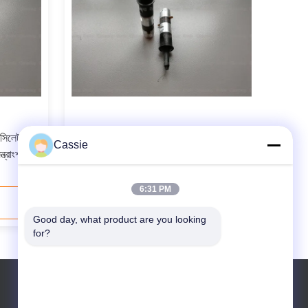
অসিলেটর
শীট ওয়েল্ডিং পজিশনিংয়ে স্মার্ট আইসি কার্ড অ্যান্টেনা
Cassie
্ত্রাংশ
ইমপ্লান্টার আল্ট্রাসোনিক কম্পন এম্বেডিং
6:31 PM
যোগাযোগ করুন
Good day, what product are you looking 
for?