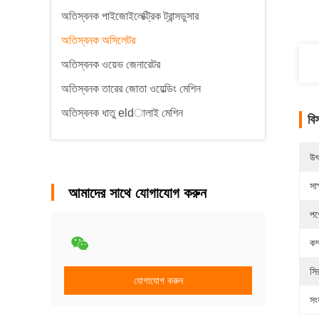
অতিস্বনক পাইজোইলেক্ট্রিক ট্রান্সডুসার
অতিস্বনক অসিলেটর
অতিস্বনক ওয়েভ জেনারেটর
অতিস্বনক তারের জোতা ওয়েল্ডিং মেশিন
অতিস্বনক ধাতু eldালাই মেশিন
বি
উৎ
সাক
আমাদের সাথে যোগাযোগ করুন
পণ
কম
সি
যোগাযোগ করুন
সংয