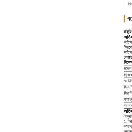
বি
পণ
মাউন্ট
অতিস
অতিস্
ফ্রিকো
অতিস্
ডেরাই
বিশে
মডেল
ফ্রিকো
আউটপ
সিরাম
সিরাম
ক্যাপ্য
আবে
অতিস্
নিম্ন
1, অত
অতিস্
সদস্য