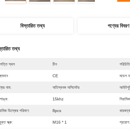
বিস্তারিত তথ্য
পণ্যের বিবরণ
স্তারিত তথ্য
পত্তি স্থল
চীন
পরিচিতি
্ষ্যদান
CE
মডেল নম
্যের নাম:
অতিস্বনক অসিলেটর
আউটপুট
্পাঙ্ক:
15khz
সিরামিক
রামিক ডিস্কের পরিমাণ:
8pcs
ধারকত্ব
ুক্ত স্ক্রু:
M16 * 1
প্রয়োগ