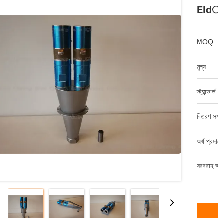
Eldালা
MOQ.:
মূল্য:
স্ট্যান্ডার
বিতরণ সম
অর্থ প্রদ
সরবরাহ ক্