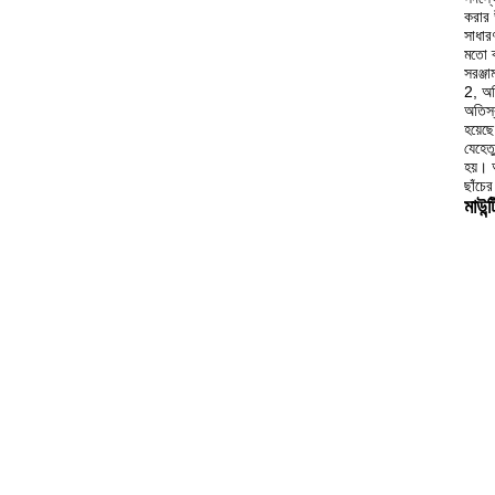
করার 
সাধার
মতো ব
সরঞ্জা
2, অ
অতিস্
হয়েছ
যেহেত
হয়। 
ছাঁচে
মাউন