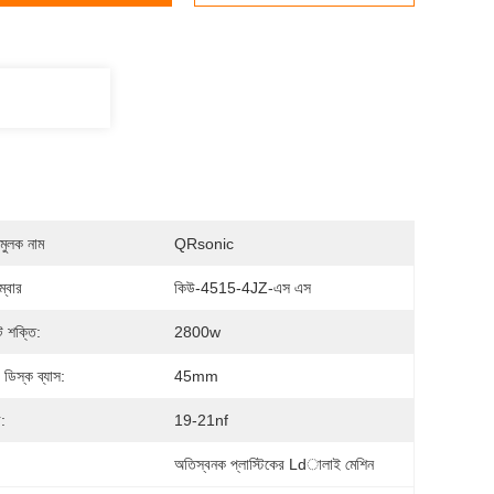
মুলক নাম
QRsonic
্বার
কিউ-4515-4JZ-এস এস
 শক্তি:
2800w
 ডিস্ক ব্যাস:
45mm
:
19-21nf
:
অতিস্বনক প্লাস্টিকের Ldালাই মেশিন