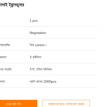
ই ট্রান্সডুসার
1 pcs
Negotation
্ড প্যাকেজিং:
নিয়ে carton।
য়কাল:
3 কর্মদিবস
ানের পদ্ধতি:
T/T, পশ্চিম ইউনিয়ন
ষমতা:
প্রতি মাসের 2000pcs
সেরা দাম পান
আমাদের সাথে যোগাযোগ করুন