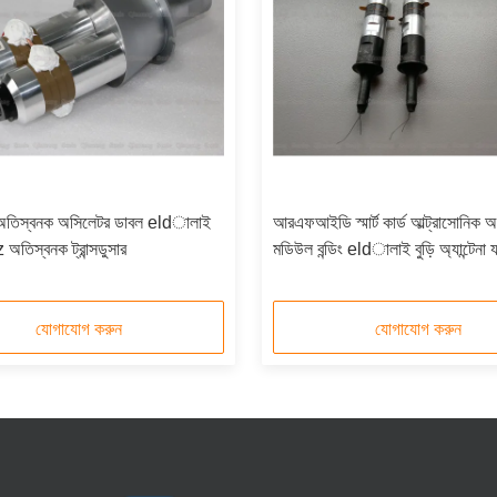
িস্বনক অসিলেটর ডাবল eldালাই
আরএফআইডি স্মার্ট কার্ড আল্ট্রাসোনিক 
অতিস্বনক ট্রান্সডুসার
মডিউল বন্ডিং eldালাই বুড়ি অ্যান্টেনা যন
যোগাযোগ করুন
যোগাযোগ করুন