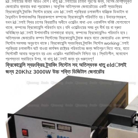
ldালাইয়ের মানটি আরও বেশি।
ধাতু ldালাইয়ের চাহিদা পূরণের জন্য, বিশেষ বৈশিষ্ট্যযুক্ত
জেনারেটর ব্যবহার করা প্রয়োজন।
আধুনিক অতিস্বনক জেনারেটরের একটি স্বয়ংক্রিয়
ফ্রিকোয়েন্সি ট্র্যাকিং সিস্টেম রয়েছে এবং ldালাই প্রক্রিয়া চলাকালীন যান্ত্রিক ডিভাইস বা
বৈদ্যুতিন উপাদানগুলির ক্রিয়াকলাপে কম্পনের ফ্রিকোয়েন্সি পরিবর্তিত হয়।
উদাহরণস্বরূপ,
যখন ldালাই স্থির চাপের ক্রিয়াটির অধীনে ওয়েল্ডিং মাথা এবং ওয়ার্কপিস ঘনিষ্ঠ যোগাযোগে
থাকে, কম্পনের ফ্রিকোয়েন্সি পরিবর্তন হবে।
যদি ওয়েল্ডিংয়ের সময় খুব দীর্ঘ হয় বা দ্রুত
অবিচ্ছিন্ন ldালাই উপাদানটির তাপমাত্রা বাড়ায়, কম্পনের ফ্রিকোয়েন্সিও পরিবর্তন হবে।
অতিস্বনক জেনারেটর কম্পন সিস্টেমের ফ্রিকোয়েন্সি ট্র্যাক করবে যাতে জেনারেটর এবং কম্পন
সিস্টেম সবসময় অনুরণনে থাকে।
ফ্রিকোয়েন্সি স্বয়ংক্রিয় ট্র্যাকিং সিস্টেম workingালাই
প্রক্রিয়া চলাকালীন ঘটে যাওয়া কার্যক্ষম রাষ্ট্রের পরিবর্তনের জন্য ক্ষতিপূরণ দিতে পারে, যাতে
সিস্টেমটি আবার অনুরণনে হয় এবং ওয়েল্ডিং পরামিতিগুলি নিশ্চিত হয়।
স্থিতিশীল, মনোযোগ
প্রশস্ততা স্থায়িত্ব উপর, যা ধাতু ldালাই জন্য খুব গুরুত্বপূর্ণ
ফ্রিকোয়েন্সি স্বয়ংক্রিয় ট্র্যাকিং সিস্টেম সহ অতিস্বনক ধাতু eldালাই
জন্য 20Khz 3000W উচ্চ শক্তি ডিজিটাল জেনারেটর