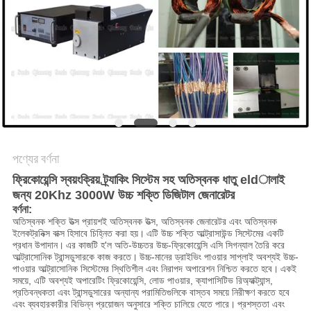
অনুরোধ
করুন
সাইট
ম্যাপ
গোপনীয়তা
পণ্যের বর্ণনা
নীতি
ফ্রিকোয়েন্সি স্বয়ংক্রিয় ট্র্যাকিং সিস্টেম সহ অতিস্বনক ধাতু eldালাই
জন্য 20Khz 3000W উচ্চ শক্তি ডিজিটাল জেনারেটর
বর্ণনা:
অতিস্বনক শক্তি উত্স প্রায়শই অতিস্বনক উত্স, অতিস্বনক জেনারেটর এবং অতিস্বনক
ইলেকট্রনিক্স বাক্স হিসাবে চিহ্নিত করা হয়।
এটি উচ্চ শক্তি আল্ট্রাসাউন্ড সিস্টেমের একটি
প্রধান উপাদান।
এর কাজটি হ'ল অতি-উচ্চতর উচ্চ-ফ্রিকোয়েন্সি এসি সিগন্যাল তৈরি করে
আল্ট্রাসোনিক ট্রান্সডুসারকে কাজ করতে।
উচ্চ-মানের ড্রাইভিং পাওয়ার সাপ্লাই অবশ্যই উচ্চ-
পাওয়ার আল্ট্রাসোনিক সিস্টেমের স্থিতিশীল এবং নিরাপদ অপারেশন নিশ্চিত করতে হবে।
একই
সময়ে, এটি অবশ্যই অপারেটিং ফ্রিকোয়েন্সি, লোড পাওয়ার, ক্যাপাসিটিভ রিঅ্যাক্ট্যান্স,
প্রতিবন্ধকতা এবং ট্রান্সডুসারের অন্যান্য পরামিতিগুলিকে বাস্তব সময়ে নিরীক্ষণ করতে হবে
এবং ব্যবহারকারীর বিভিন্ন প্রয়োজন অনুসারে শক্তি চালিয়ে যেতে পারে।
প্রশস্ততা এবং