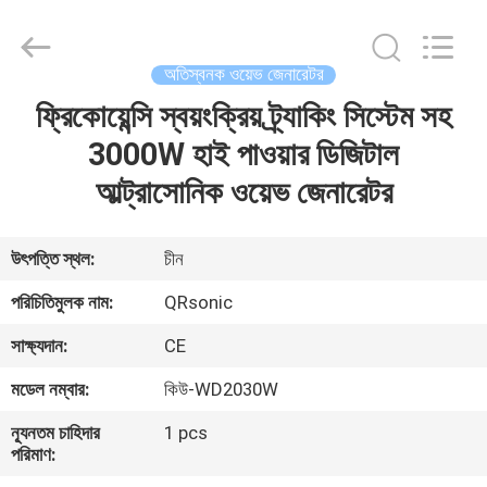
Hangzhou
Qianrong
Automation
Equipment
Co.,Ltd.
অতিস্বনক ওয়েভ জেনারেটর
All
Rights
Reserved.
ফ্রিকোয়েন্সি স্বয়ংক্রিয় ট্র্যাকিং সিস্টেম সহ
বাড়ি
3000W হাই পাওয়ার ডিজিটাল
পণ্য
আল্ট্রাসোনিক ওয়েভ জেনারেটর
আমাদের
উৎপত্তি স্থল:
চীন
সম্বন্ধে
পরিচিতিমুলক নাম:
QRsonic
সাক্ষ্যদান:
CE
কারখানা
মডেল নম্বার:
কিউ-WD2030W
পরিদর্শন
ন্যূনতম চাহিদার
1 pcs
পরিমাণ:
গুণমান