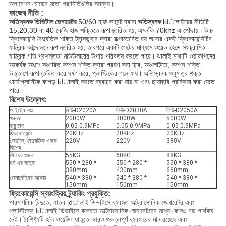
অপারেশন মোডের মতো পরামিতিগুলির সমন্বয়।
কাজের নীতি
:
অতিস্বনক ডিজিটাল জেনারেটর
50/60 হার্জ কারেন্ট
দ্বারা
অতিস্বনক
ldালাইয়ের নীতিটি
15,20,30 বা 40 কেজি হার্জ শক্তিতে রূপান্তরিত হয়, এমনকি 70khz এ পৌঁছায়।
উচ্চ
ফ্রিকোয়েন্সি বৈদ্যুতিক শক্তি ট্রান্সডুসার দ্বারা রূপান্তরিত হয় আবার একই ফ্রিকোয়েন্সিটির
যান্ত্রিক আন্দোলনে রূপান্তরিত হয়, তারপরে একটি সেটের মাধ্যমে ওয়েল্ড হেডে সংক্রামিত
যান্ত্রিক গতি প্রশস্ততা মডিউলারের উপায় পরিবর্তন করতে পারে।
ঝালাই মাথাটি ওয়ার্কপিসের
আকর্ষক অংশে সঞ্চারিত কম্পন শক্তি দ্বারা গ্রহণ করা হবে, অঞ্চলটিতে, কম্পন শক্তি
উত্তাপে রূপান্তরিত করে ঘর্ষণ করে, প্লাস্টিকের গলে যায়।
অতিস্বনক শুধুমাত্র শক্ত
থার্মোপ্লাস্টিক কাপড় ldালাই করতে ব্যবহার করা যায় না এবং ছায়াছবি প্রক্রিয়া করা যেতে
পারে।
বিশেষ উল্লেখ:
আইটেম নংঃ
কিউ-D2020A
কিউ-D2030A
কিউ-D2050A
ক্ষমতা
2000W
3000W
5000W
বায়ু চাপ
0.05-0.9MPa
0.05-0.9MPa
0.05-0.9MPa
ফ্রিকোয়েন্সি
20KHz
20KHz
20KHz
ভোল্টেজ, বৈদ্যুতিক একক
220V
220V
380V
বিশেষ
শিংয়ের ওজন
55KG
60KG
88KG
হর্ন এর মাত্রা
550 * 280 *
550 * 280 *
550 * 380 *
380mm
430mm
660mm
জেনারেটরের আকার
540 * 380 *
540 * 380 *
540 * 380 *
150mm
150mm
150mm
ফ্রিকোয়েন্সি স্বয়ংক্রিয় ট্র্যাকিং প্রযুক্তি:
পারমাণবিক বিন্দুতে, ধাতব ldালাই ডিভাইসে ব্যবহৃত আল্ট্রাসোনিক জেনারেটর এবং
প্লাস্টিকের ldালাই ডিভাইসে ব্যবহৃত আল্ট্রাসোনিক জেনারেটরের মধ্যে কোনও বড় পার্থক্য
নেই।
বৈশিষ্ট্যটি হ'ল ওয়েল্ডিং ধাতুতে আরও গুরুত্বপূর্ণ ব্যবহারের মান রয়েছে এবং