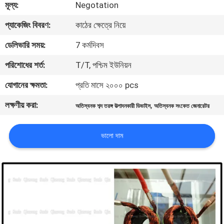
মূল্য:
Negotation
নিয়ন্ত্রণ
প্যাকেজিং বিবরণ:
কাঠের ক্ষেত্রে নিয়ে
আমাদের
ডেলিভারি সময়:
7 কর্মদিবস
সাথে
পরিশোধের শর্ত:
T/T, পশ্চিম ইউনিয়ন
যোগাযোগ
যোগানের ক্ষমতা:
প্রতি মাসে ২০০০ pcs
করুন
লক্ষণীয় করা:
,
অতিস্বনক শব্দ তরঙ্গ উত্পাদনকারী ডিভাইস
অতিস্বনক সংকেত জেনারেটর
খবর
ভালো দাম
মামলা
একটি
উদ্ধৃতি