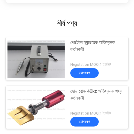
শীর্ষ পণ্য
পোর্টেবল হ্যান্ডহেল্ড অতিস্বনক
কর্তনকারী
Negotation MOQ:1 ইউনিট
যোগাযোগ
হোল্ড হোল্ড 40kz অতিস্বনক খাদ্য
কর্তনকারী
Negotation MOQ:1 ইউনিট
যোগাযোগ