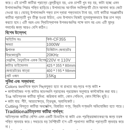
করে।
এই চাপটি কাটিয়া প্রান্তে কেন্দ্রীভূত হয়, এবং চাপটি খুব বড় হয়, কাটা হচ্ছে এমন
উপাদানগুলির শিয়ার শক্তি ছাড়িয়ে।
উপাদানের আণবিক সংমিশ্রণটি টেনে আলাদা করে কেটে
নেওয়া হয়।
যেহেতু উপাদানগুলি শক্ত চাপ দ্বারা শক্তভাবে টানা হয়, তাই কাটিয়া সরঞ্জামটির
কাটিয়া প্রান্তটি খুব তীক্ষ্ণ হওয়া উচিত, এবং উপাদান নিজেই তুলনামূলকভাবে উচ্চ চাপ সহ্য
করতে হবে।
এটি নরম এবং স্থিতিস্থাপক উপকরণগুলির পক্ষে ভাল নয় এবং এটি সান্দ্র
পদার্থের জন্য আরও বেশি কঠিন।
বিশেষ উল্লেখ:
আইটেম নংঃ
কিউ-CF355
ক্ষমতা
1000W
উত্পাদক
ডিজিটাল জেনারেটর
ফ্রিকোয়েন্সি
20KHz
ভোল্টেজ, বৈদ্যুতিক একক বিশেষ
220V বা 110V
কাটার ডাইমেনশন
425 * 355 * 80mm
জেনারেটরের মাত্রা
400 * 195 * 98mm
মোট ওজন
15Kg
সুবিধা এবং সম্ভাবনা:
Colors রঙগুলিকে ক্রস লিঙ্কযুক্ত হতে না রাখতে বহু-স্তর পণ্য কাটা •
• কাস্টমাইজড পণ্য কাটার মডেলগুলি গ্রাহকের প্রয়োজন অনুসারে কাস্টমাইজ করা যায়।
Tra অতিস্বনক কাটিয়া সুবিধা: জরিমানা কাটা, কোন শেভিংস, কোন স্টিকিং ছুরি।
• কাটা যায়: শীট, আয়তক্ষেত্র, ত্রিভুজ, অ্যালিকোট।
Cutting বিস্তৃত কাটিয়া অবজেক্টস, হিমায়িত পণ্য, ক্রিমি পণ্যগুলি অভিযোজিত হতে পারে।
Traditionalতিহ্যগত কাটিয়া পার্থক্য:
অতিস্বনক কাটিয়া মেশিন এমন একটি ডিভাইস যা কাটা এবং প্রক্রিয়াজাতকরণের জন্য তরঙ্গ
শক্তি ব্যবহার করে।
সবচেয়ে বড় বৈশিষ্ট্যটি হ'ল এটি প্রথাগত কাটিয়া প্রান্তটি ব্যবহার করে
না।