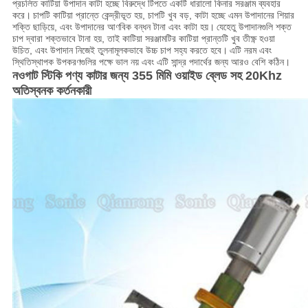
প্রচলিত কাটিয়া উপাদান কাটা হচ্ছে বিরুদ্ধে টিপতে একটি ধারালো কিনার সরঞ্জাম ব্যবহার
করে।
চাপটি কাটিয়া প্রান্তে কেন্দ্রীভূত হয়, চাপটি খুব বড়, কাটা হচ্ছে এমন উপাদানের শিয়ার
শক্তি ছাড়িয়ে, এবং উপাদানের আণবিক বন্ধন টানা এবং কাটা হয়।
যেহেতু উপাদানগুলি শক্ত
চাপ দ্বারা শক্তভাবে টানা হয়, তাই কাটিয়া সরঞ্জামটির কাটিয়া প্রান্তটি খুব তীক্ষ্ণ হওয়া
উচিত, এবং উপাদান নিজেই তুলনামূলকভাবে উচ্চ চাপ সহ্য করতে হবে।
এটি নরম এবং
স্থিতিস্থাপক উপকরণগুলির পক্ষে ভাল নয় এবং এটি সান্দ্র পদার্থের জন্য আরও বেশি কঠিন।
নওগাট স্টিকি পণ্য কাটার জন্য 355 মিমি ওয়াইড ব্লেড সহ 20Khz
অতিস্বনক কর্তনকারী