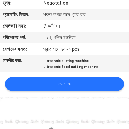
মূল্য:
Negotation
নিয়ন্ত্রণ
প্যাকেজিং বিবরণ:
শক্ত কাগজ বাক্সে প্যাক করা
আমাদের
ডেলিভারি সময়:
7 কর্মদিবস
সাথে
পরিশোধের শর্ত:
T/T, পশ্চিম ইউনিয়ন
যোগাযোগ
যোগানের ক্ষমতা:
প্রতি মাসে ২০০০ pcs
করুন
লক্ষণীয় করা:
,
ultrasonic slitting machine
ultrasonic food cutting machine
খবর
ভালো দাম
মামলা
একটি
উদ্ধৃতি