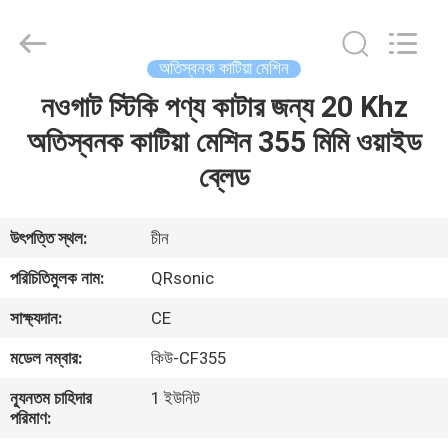
Hangzhou
Qianrong
Automation
Equipment
Co.,Ltd.
অতিস্বনক কাটিয়া মেশিন
All
Rights
Reserved.
নওগাট স্টিকি পণ্য কাটার জন্য 20 Khz
বাড়ি
অতিস্বনক কাটিয়া মেশিন 355 মিমি ওয়াইড
পণ্য
ব্লেড
আমাদের
উৎপত্তি স্থল:
চীন
সম্বন্ধে
পরিচিতিমুলক নাম:
QRsonic
সাক্ষ্যদান:
CE
কারখানা
মডেল নম্বার:
কিউ-CF355
পরিদর্শন
ন্যূনতম চাহিদার
1 ইউনিট
পরিমাণ:
গুণমান