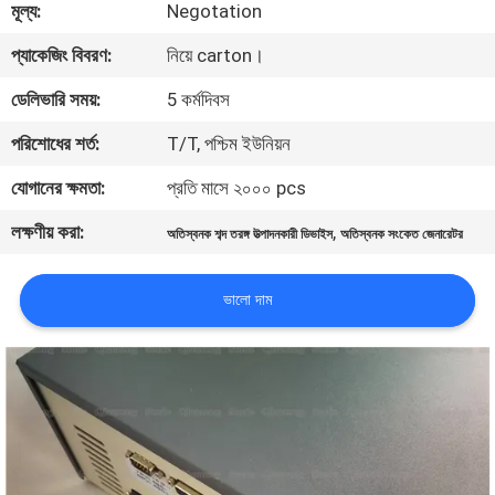
মূল্য:
Negotation
নিয়ন্ত্রণ
প্যাকেজিং বিবরণ:
নিয়ে carton।
আমাদের
ডেলিভারি সময়:
5 কর্মদিবস
সাথে
পরিশোধের শর্ত:
T/T, পশ্চিম ইউনিয়ন
যোগাযোগ
যোগানের ক্ষমতা:
প্রতি মাসে ২০০০ pcs
করুন
লক্ষণীয় করা:
,
অতিস্বনক শব্দ তরঙ্গ উত্পাদনকারী ডিভাইস
অতিস্বনক সংকেত জেনারেটর
খবর
ভালো দাম
মামলা
একটি
উদ্ধৃতি