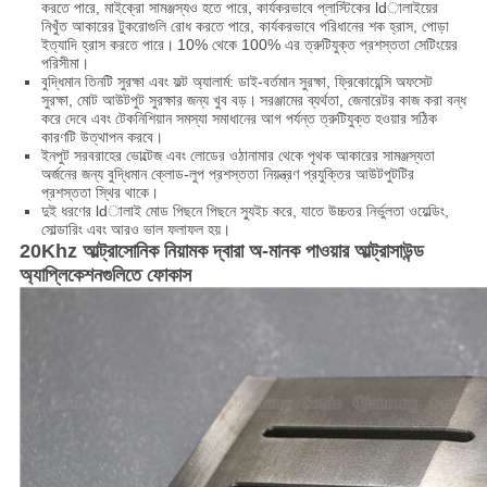
করতে পারে, মাইক্রো সামঞ্জস্যও হতে পারে, কার্যকরভাবে প্লাস্টিকের ldালাইয়ের
নিখুঁত আকারের টুকরোগুলি রোধ করতে পারে, কার্যকরভাবে পরিধানের শক হ্রাস, পোড়া
ইত্যাদি হ্রাস করতে পারে।
10% থেকে 100% এর ত্রুটিযুক্ত প্রশস্ততা সেটিংয়ের
পরিসীমা।
বুদ্ধিমান তিনটি সুরক্ষা এবং ফল্ট অ্যালার্ম: ডাই-বর্তমান সুরক্ষা, ফ্রিকোয়েন্সি অফসেট
সুরক্ষা, মোট আউটপুট সুরক্ষার জন্য খুব বড়।
সরঞ্জামের ব্যর্থতা, জেনারেটর কাজ করা বন্ধ
করে দেবে এবং টেকনিশিয়ান সমস্যা সমাধানের আগ পর্যন্ত ত্রুটিযুক্ত হওয়ার সঠিক
কারণটি উত্থাপন করবে।
ইনপুট সরবরাহের ভোল্টেজ এবং লোডের ওঠানামার থেকে পৃথক আকারের সামঞ্জস্যতা
অর্জনের জন্য বুদ্ধিমান ক্লোড-লুপ প্রশস্ততা নিয়ন্ত্রণ প্রযুক্তির আউটপুটটির
প্রশস্ততা স্থির থাকে।
দুই ধরণের ldালাই মোড পিছনে পিছনে স্যুইচ করে, যাতে উচ্চতর নির্ভুলতা ওয়েল্ডিং,
সোল্ডারিং এবং আরও ভাল ফলাফল হয়।
20Khz আল্ট্রাসোনিক নিয়ামক দ্বারা অ-মানক পাওয়ার আল্ট্রাসাউন্ড
অ্যাপ্লিকেশনগুলিতে ফোকাস