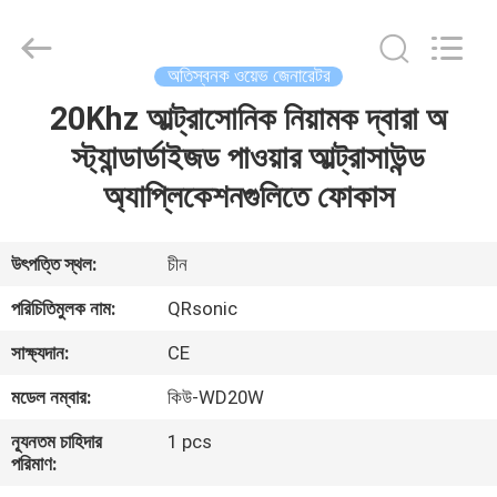
Hangzhou
Qianrong
Automation
Equipment
Co.,Ltd.
অতিস্বনক ওয়েভ জেনারেটর
All
Rights
Reserved.
20Khz আল্ট্রাসোনিক নিয়ামক দ্বারা অ
বাড়ি
স্ট্যান্ডার্ডাইজড পাওয়ার আল্ট্রাসাউন্ড
পণ্য
অ্যাপ্লিকেশনগুলিতে ফোকাস
আমাদের
উৎপত্তি স্থল:
চীন
সম্বন্ধে
পরিচিতিমুলক নাম:
QRsonic
সাক্ষ্যদান:
CE
কারখানা
মডেল নম্বার:
কিউ-WD20W
পরিদর্শন
ন্যূনতম চাহিদার
1 pcs
পরিমাণ:
গুণমান