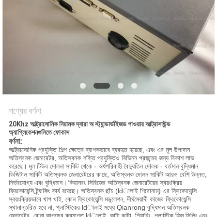
অনুরোধ
করুন
সাইট
ম্যাপ
গোপনীয়তা
পণ্যের বর্ণনা
নীতি
20Khz আল্ট্রাসোনিক নিয়ামক দ্বারা অ স্ট্যান্ডার্ডাইজড পাওয়ার আল্ট্রাসাউন্ড
অ্যাপ্লিকেশনগুলিতে ফোকাস
বর্ণনা:
আল্ট্রাসোনিক প্রযুক্তি শিল্প ক্ষেত্রে ব্যাপকভাবে ব্যবহৃত হয়েছে, এবং এর মূল উপাদান
অতিস্বনক জেনারেটর, অতিস্বনক শক্তি প্রযুক্তিও বিভিন্ন প্রজন্মের জন্য বিকাশ লাভ
করেছে।
মূল টিউব দোলনা সার্কিট থেকে - অর্ধপরিবাহী বৈদ্যুতিন দোলক - বর্তমান বুদ্ধিমান
ডিজিটাল সার্কিট অতিস্বনক জেনারেটরের কাছে, অতিস্বনক দোলন সার্কিট আরও বেশি উন্নত,
নির্ভরযোগ্য এবং বুদ্ধিমান।
কিয়ানরং সিরিজের অতিস্বনক জেনারেটরের স্বয়ংক্রিয়
ফ্রিকোয়েন্সি ট্র্যাকিং কার্য রয়েছে।
অতিস্বনক ছাঁচ (ldালাই শিরোনাম) এর ফ্রিকোয়েন্সি
স্বয়ংক্রিয়ভাবে খাপ খাই, কোন ফ্রিকোয়েন্সি মডুলেশন, দীর্ঘমেয়াদী কাজের ফ্রিকোয়েন্সি
স্থানান্তরিত হবে না, প্লাস্টিকের ldালাই মধ্যে Qianrong বুদ্ধিমান অতিস্বনক
জেনারেটর, বোনা কাপড়ের ক্রমাগত ldালাই, কাটা কাটা, শিয়ারিং, প্লাস্টিক ফিল্ম সিলিং এবং