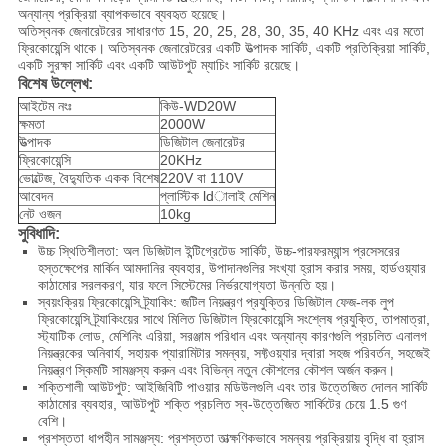
অন্যান্য প্রক্রিয়া ব্যাপকভাবে ব্যবহৃত হয়েছে।
অতিস্বনক জেনারেটরের সাধারণত 15, 20, 25, 28, 30, 35, 40 KHz এবং এর মতো
ফ্রিকোয়েন্সি থাকে।
অতিস্বনক জেনারেটরের একটি উত্পাদক সার্কিট, একটি প্রতিক্রিয়া সার্কিট,
একটি সুরক্ষা সার্কিট এবং একটি আউটপুট ম্যাচিং সার্কিট রয়েছে।
বিশেষ উল্লেখ:
আইটেম নংঃ
কিউ-WD20W
ক্ষমতা
2000W
উত্পাদক
ডিজিটাল জেনারেটর
ফ্রিকোয়েন্সি
20KHz
ভোল্টেজ, বৈদ্যুতিক একক বিশেষ
220V বা 110V
আবেদন
প্লাস্টিক ldালাই মেশিন
নেট ওজন
10kg
সুবিধাদি:
উচ্চ স্থিতিশীলতা: অল ডিজিটাল ইন্টিগ্রেটেড সার্কিট, উচ্চ-পারফরম্যান্স প্রসেসরের
হস্তক্ষেপের মার্কিন আমদানির ব্যবহার, উপাদানগুলির সংখ্যা হ্রাস করার সময়, হার্ডওয়্যার
কাঠামোর সরলকরণ, যার ফলে সিস্টেমের নির্ভরযোগ্যতা উন্নতি হয়।
স্বয়ংক্রিয় ফ্রিকোয়েন্সি ট্র্যাকিং: জটিল নিয়ন্ত্রণ প্রযুক্তির ডিজিটাল ফেজ-লক লুপ
ফ্রিকোয়েন্সি ট্র্যাকিংয়ের সাথে মিলিত ডিজিটাল ফ্রিকোয়েন্সি সংশ্লেষ প্রযুক্তি, তাপমাত্রা,
স্ট্যাটিক লোড, মেশিনিং এরিয়া, সরঞ্জাম পরিধান এবং অন্যান্য কারণগুলি প্রচলিত এনালগ
নিয়ন্ত্রকের অনিবার্য, সহায়ক প্যারামিটার সমন্বয়, সফ্টওয়্যার দ্বারা সহজ পরিবর্তন, সহজেই
নিয়ন্ত্রণ স্কিমটি সামঞ্জস্য করুন এবং বিভিন্ন নতুন কৌশলের কৌশল অর্জন করুন।
শক্তিশালী আউটপুট: আইজিবিটি পাওয়ার মডিউলগুলি এবং তার উত্তেজিত দোলন সার্কিট
কাঠামোর ব্যবহার, আউটপুট শক্তি প্রচলিত স্ব-উত্তেজিত সার্কিটের চেয়ে 1.5 গুণ
বেশি।
প্রশস্ততা ধাপহীন সামঞ্জস্য: প্রশস্ততা তাত্ক্ষণিকভাবে সমন্বয় প্রক্রিয়ায় বৃদ্ধি বা হ্রাস