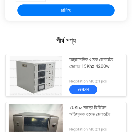
চালিয়ে
শীর্ষ পণ্য
আল্ট্রাসোনিক ওয়েভ জেনারেটর
মেরামত 15Khz 4200w
Negotation MOQ:1 pcs
যোগাযোগ
70Khz সমস্ত ডিজিটাল
অতিস্বনক ওয়েভ জেনারেটর
Negotation MOQ:1 pcs