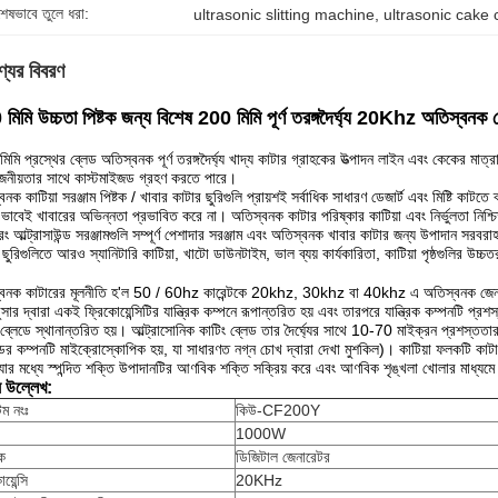
শেষভাবে তুলে ধরা:
ultrasonic slitting machine
, 
ultrasonic cake
্যের বিবরণ
মিমি উচ্চতা পিষ্টক জন্য বিশেষ 200 মিমি পূর্ণ তরঙ্গদৈর্ঘ্য 20Khz অতিস্বনক 
িমি প্রস্থের ব্লেড অতিস্বনক পূর্ণ তরঙ্গদৈর্ঘ্য খাদ্য কাটার গ্রাহকের উত্পাদন লাইন এবং কেকের মাত্র
োজনীয়তার সাথে কাস্টমাইজড গ্রহণ করতে পারে।
নক কাটিয়া সরঞ্জাম পিষ্টক / খাবার কাটার ছুরিগুলি প্রায়শই সর্বাধিক সাধারণ ডেজার্ট এবং মিষ্টি কাটতে
াবেই খাবারের অভিন্নতা প্রভাবিত করে না।
অতিস্বনক কাটার পরিষ্কার কাটিয়া এবং নির্ভুলতা নিশ্
নরং আল্ট্রাসাউন্ড সরঞ্জামগুলি সম্পূর্ণ পেশাদার সরঞ্জাম এবং অতিস্বনক খাবার কাটার জন্য উপাদান সরবর
ছুরিগুলিতে আরও স্যানিটারি কাটিয়া, খাটো ডাউনটাইম, ভাল ব্যয় কার্যকারিতা, কাটিয়া পৃষ্ঠগুলির উচ্চ
বনক কাটারের মূলনীতি হ'ল 50 / 60hz কারেন্টকে 20khz, 30khz বা 40khz এ অতিস্বনক জেনা
্সডুসার দ্বারা একই ফ্রিকোয়েন্সিটির যান্ত্রিক কম্পনে রূপান্তরিত হয় এবং তারপরে যান্ত্রিক কম্পনটি
 ব্লেডে স্থানান্তরিত হয়।
আল্ট্রাসোনিক কাটিং ব্লেড তার দৈর্ঘ্যের সাথে 10-70 মাইক্রন প্রশস্ত
ডের কম্পনটি মাইক্রোস্কোপিক হয়, যা সাধারণত নগ্ন চোখ দ্বারা দেখা মুশকিল)।
কাটিয়া ফলকটি কাটা 
যার মধ্যে স্পন্দিত শক্তি উপাদানটির আণবিক শক্তি সক্রিয় করে এবং আণবিক শৃঙ্খলা খোলার মাধ্যমে
ষ উল্লেখ:
ম নংঃ
কিউ-CF200Y
1000W
দক
ডিজিটাল জেনারেটর
য়েন্সি
20KHz