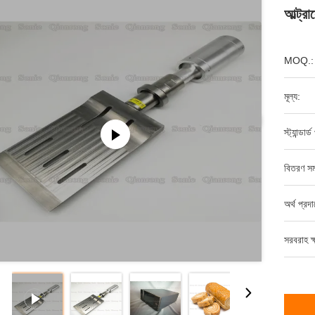
আল্ট্র
MOQ.:
মূল্য:
স্ট্যান্ডার
বিতরণ সম
অর্থ প্রদ
সরবরাহ ক্