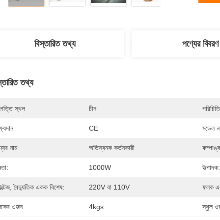
বিস্তারিত তথ্য
পণ্যের বিবরণ
স্তারিত তথ্য
পত্তি স্থল
চীন
পরিচিতি
্ষ্যদান
CE
মডেল নম
্যের নাম:
অতিস্বনক কর্তনকারী
কম্পাঙ্
মতা:
1000W
উত্পাদক:
ল্টেজ, বৈদ্যুতিক একক বিশেষ:
220V বা 110V
ফলক এর
কের ওজন:
4kgs
স্থুল ও