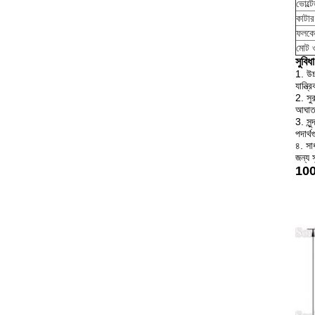
ভোল্ট
কাটা
ফলকে
মোট 
সুবিধা
1. উচ
যান্ত
2. সু
আঘাত
3. সু
পদার্থ
৪. সা
জন্য 
100 