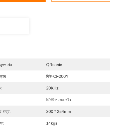
মুলক নাম
QRsonic
্বার
কিউ-CF200Y
ক:
20KHz
ডিজিটাল জেনারেটর
 মাত্রা:
200 * 254mm
জন:
14kgs