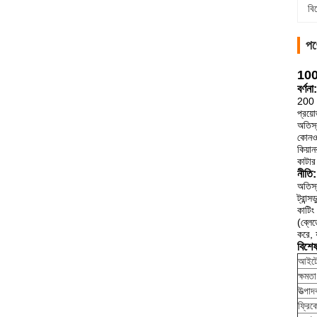
বি
পণ
100 
বর্ণনা:
200 ম
প্রয়
অতিস্ব
কোনওভ
কিয়া
কাটার 
নীতি:
অতিস্
ট্রান
কাটিং
(ব্লে
করে, 
বিশে
আইটে
ক্ষমতা
উত্পা
ফ্রিকো