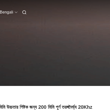
Bengali
মি উচ্চতার পিষ্টক জন্য 200 মিমি পূর্ণ তরঙ্গদৈর্ঘ্য 20Khz