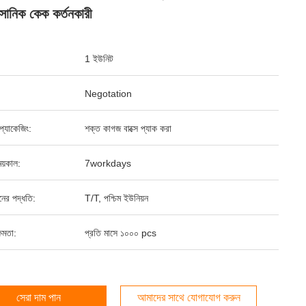
াসোনিক কেক কর্তনকারী
1 ইউনিট
Negotation
্ড প্যাকেজিং:
শক্ত কাগজ বাক্সে প্যাক করা
য়কাল:
7workdays
ানের পদ্ধতি:
T/T, পশ্চিম ইউনিয়ন
ষমতা:
প্রতি মাসে ১০০০ pcs
সেরা দাম পান
আমাদের সাথে যোগাযোগ করুন