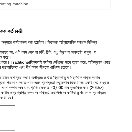
 cutting machine
কেক কর্তনকারী
া অনুসারে কাস্টমাইজ করা হয়েছিল। কিয়ানরং আল্ট্রাসোনিক সরঞ্জাম বিভিন্ন
 ব্যবহৃত হয়, এটি নরম হোক বা চর্বি, চিনি, মধু, ক্রিম বা চকোলেট থাকুক, যা
চিত করে।
াহ করে।
Traditionalতিহ্যবাহী কাটিয়া মেশিনের সাথে তুলনা করে, অতিস্বনক খাবার
তর ধারাবাহিকতা এবং দীর্ঘ ফলক জীবনের বৈশিষ্ট্য রয়েছে।
রেটরে রূপান্তর করা।
রূপান্তরিত উচ্চ ফ্রিকোয়েন্সি বৈদ্যুতিক শক্তি আবার
 প্রশস্ততা পরিবর্তন করতে পারে এমন প্রশস্ততা মড্যুলেটর ডিভাইসের একটি সেট মাধ্যমে
তার সাথে কম্পন করে এবং প্রতি সেকেন্ডে 20,000 বার পুনরুক্তি করে (20khz)
কাটার জন্য প্রাপ্ত কম্পনের শক্তিটি ওয়ার্কপিসের কাটিয়া মুখের দিকে স্থানান্তর
 কাটা হয়।