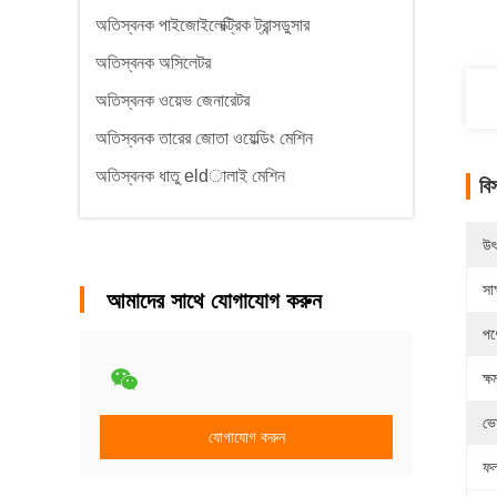
অতিস্বনক পাইজোইলেক্ট্রিক ট্রান্সডুসার
অতিস্বনক অসিলেটর
অতিস্বনক ওয়েভ জেনারেটর
অতিস্বনক তারের জোতা ওয়েল্ডিং মেশিন
অতিস্বনক ধাতু eldালাই মেশিন
বি
উৎ
সাক
আমাদের সাথে যোগাযোগ করুন
পণ
ক্ষ
ভো
যোগাযোগ করুন
ফল