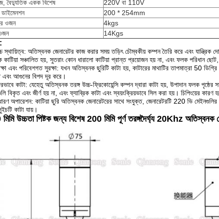
েজ, বৈদ্যুতিক একক বিশেষ
220V বা 110V
র ডাইমেনশন
200 * 254mm
র ওজন
4kgs
ওজন
14Kgs
:
্চ স্থায়িত্ব: অতিস্বনক জেনারেটর কাজ করার সময় তড়িৎ চৌম্বকীয় কম্পন তৈরি করে এবং যান্ত্রিক 
্রিক কাটিয়া সঞ্চালিত হয়, সুতরাং কোন ধারালো কাটিয়া প্রান্ত প্রয়োজন হয় না, এবং ফলক পরিধান ছ
রক্ষা এবং পরিবেশগত সুরক্ষা: যখন অতিস্বনক ছুরিটি কাটা হয়, কাটারের মাথাটির তাপমাত্রা 50 ডিগ্রি 
 এবং আগুনের বিপদ দূর করে।
ন্দরভাবে কাটা: যেহেতু অতিস্বনক তরঙ্গ উচ্চ-ফ্রিকোয়েন্সি কম্পন দ্বারা কাটা হয়, উপাদান ফলক পৃষ্ঠ
গুলি বিকৃত এবং জীর্ণ হয় না, এবং ফ্যাব্রিক কাটা এবং স্বয়ংক্রিয়ভাবে সিল করা হয়।
চিপিংয়ের কারণ 
ধারণ অপারেশন: কাটিয়া ছুরি অতিস্বনক জেনারেটরের সাথে সংযুক্ত, জেনারেটরটি 220 ভি মেইনগুলির সা
সুইচটি কাটা যায়।
মিমি উচ্চতা পিষ্টক জন্য বিশেষ 200 মিমি পূর্ণ তরঙ্গদৈর্ঘ্য 20Khz অতিস্বনক 