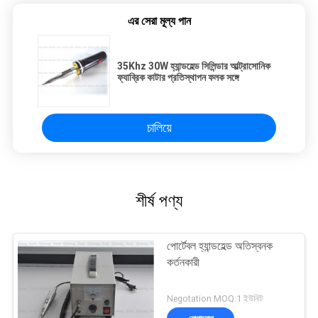
এর সেরা মূল্য পান
35Khz 30W হ্যান্ডহেল্ড সিলিন্ডার আল্ট্রাসোনিক
ফ্যাব্রিক কাটার প্রতিস্থাপন ফলক সঙ্গে
চালিয়ে
শীর্ষ পণ্য
পোর্টেবল হ্যান্ডহেল্ড অতিস্বনক
কর্তনকারী
Negotation MOQ:1 ইউনিট