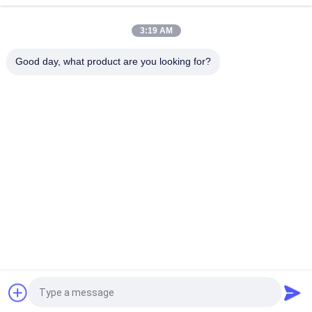
টায়ার কাটার জন্য 40Khz অতিস্বনক 82.5mm কাটার
3:19 AM
আল্ট্রাসোনিক উচ্চ ফ্রিকোয়েন্সি কম্পন 20Khz রাবার নিম্ন তাপমাত্রা কাটা
Good day, what product are you looking for?
সব
আল্ট্রাসোনিক স্প্রে লেপ 
অতিস্বনক ধাতু Eldালাই
মেশিন
আল্ট্রাসোনিক সোনোকেমিস্ট্রি 
আল্ট্রাসোনিক ইন্ডিয়াম লেপ
সরঞ্জাম
আল্ট্রাসোনিক গলন চিকিত্সা
অতিস্বনক সহায়তা যন্ত্র
অতিস্বনক ফিল্টার প্রসেসিং 
অতিস্বনক প্লাস্টিক 
সরঞ্জাম 新）
Eldালাই মেশিন
উদ্ধৃতির জন্য আবেদন