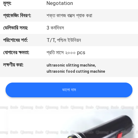
মূল্য:
Negotation
নিয়ন্ত্রণ
প্যাকেজিং বিবরণ:
শক্ত কাগজ বাক্সে প্যাক করা
আমাদের
ডেলিভারি সময়:
3 কর্মদিবস
সাথে
পরিশোধের শর্ত:
T/T, পশ্চিম ইউনিয়ন
যোগাযোগ
যোগানের ক্ষমতা:
প্রতি মাসে ২০০০ pcs
করুন
লক্ষণীয় করা:
,
ultrasonic slitting machine
ultrasonic food cutting machine
খবর
ভালো দাম
মামলা
একটি
উদ্ধৃতি