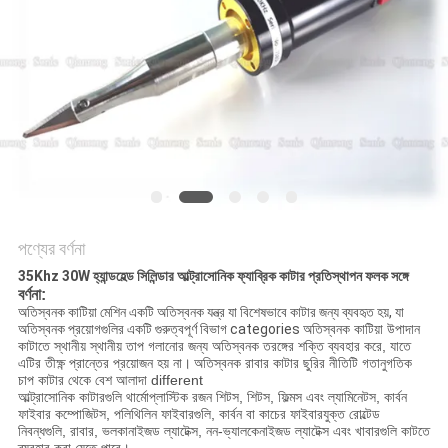
অনুরোধ
করুন
সাইট
ম্যাপ
গোপনীয়তা
নীতি
পণ্যের বর্ণনা
35Khz 30W হ্যান্ডহেল্ড সিলিন্ডার আল্ট্রাসোনিক ফ্যাব্রিক কাটার প্রতিস্থাপন ফলক সঙ্গে
বর্ণনা:
অতিস্বনক কাটিয়া মেশিন একটি অতিস্বনক যন্ত্র যা বিশেষভাবে কাটার জন্য ব্যবহৃত হয়, যা
অতিস্বনক প্রয়োগগুলির একটি গুরুত্বপূর্ণ বিভাগ categories
অতিস্বনক কাটিয়া উপাদান
কাটাতে স্থানীয় স্থানীয় তাপ গলানোর জন্য অতিস্বনক তরঙ্গের শক্তি ব্যবহার করে, যাতে
এটির তীক্ষ্ণ প্রান্তের প্রয়োজন হয় না।
অতিস্বনক রাবার কাটার ছুরির নীতিটি গতানুগতিক
চাপ কাটার থেকে বেশ আলাদা different
আল্ট্রাসোনিক কাটারগুলি থার্মোপ্লাস্টিক রজন শিটস, শিটস, ফিল্মস এবং ল্যামিনেটস, কার্বন
ফাইবার কম্পোজিটস, পলিথিলিন ফাইবারগুলি, কার্বন বা কাচের ফাইবারযুক্ত রোল্টেড
নিবন্ধগুলি, রাবার, ভলকানাইজড ল্যাটেক্স, নন-ভ্যালকেনাইজড ল্যাটেক্স এবং খাবারগুলি কাটতে