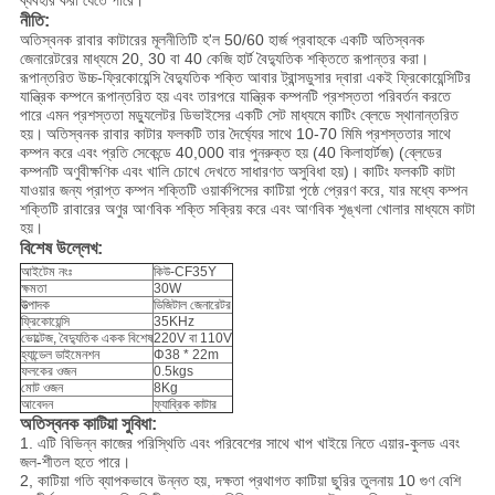
ব্যবহার করা যেতে পারে।
নীতি:
অতিস্বনক রাবার কাটারের মূলনীতিটি হ'ল 50/60 হার্জ প্রবাহকে একটি অতিস্বনক
জেনারেটরের মাধ্যমে 20, 30 বা 40 কেজি হার্ট বৈদ্যুতিক শক্তিতে রূপান্তর করা।
রূপান্তরিত উচ্চ-ফ্রিকোয়েন্সি বৈদ্যুতিক শক্তি আবার ট্রান্সডুসার দ্বারা একই ফ্রিকোয়েন্সিটির
যান্ত্রিক কম্পনে রূপান্তরিত হয় এবং তারপরে যান্ত্রিক কম্পনটি প্রশস্ততা পরিবর্তন করতে
পারে এমন প্রশস্ততা মড্যুলেটর ডিভাইসের একটি সেট মাধ্যমে কাটিং ব্লেডে স্থানান্তরিত
হয়।
অতিস্বনক রাবার কাটার ফলকটি তার দৈর্ঘ্যের সাথে 10-70 মিমি প্রশস্ততার সাথে
কম্পন করে এবং প্রতি সেকেন্ডে 40,000 বার পুনরুক্ত হয় (40 কিলাহার্টজ) (ব্লেডের
কম্পনটি অণুবীক্ষণিক এবং খালি চোখে দেখতে সাধারণত অসুবিধা হয়)।
কাটিং ফলকটি কাটা
যাওয়ার জন্য প্রাপ্ত কম্পন শক্তিটি ওয়ার্কপিসের কাটিয়া পৃষ্ঠে প্রেরণ করে, যার মধ্যে কম্পন
শক্তিটি রাবারের অণুর আণবিক শক্তি সক্রিয় করে এবং আণবিক শৃঙ্খলা খোলার মাধ্যমে কাটা
হয়।
বিশেষ উল্লেখ:
আইটেম নংঃ
কিউ-CF35Y
ক্ষমতা
30W
উত্পাদক
ডিজিটাল জেনারেটর
ফ্রিকোয়েন্সি
35KHz
ভোল্টেজ, বৈদ্যুতিক একক বিশেষ
220V বা 110V
হ্যান্ডেল ডাইমেনশন
Φ38 * 22m
ফলকের ওজন
0.5kgs
মোট ওজন
8Kg
আবেদন
ফ্যাব্রিক কাটার
অতিস্বনক কাটিয়া সুবিধা:
1. এটি বিভিন্ন কাজের পরিস্থিতি এবং পরিবেশের সাথে খাপ খাইয়ে নিতে এয়ার-কুলড এবং
জল-শীতল হতে পারে।
2, কাটিয়া গতি ব্যাপকভাবে উন্নত হয়, দক্ষতা প্রথাগত কাটিয়া ছুরির তুলনায় 10 গুণ বেশি