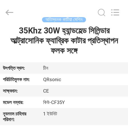
Hangzhou
Qianrong
Automation
Equipment
Co.,Ltd.
অতিস্বনক কাটিয়া মেশিন
All
Rights
Reserved.
35Khz 30W হ্যান্ডহেল্ড সিলিন্ডার
বাড়ি
আল্ট্রাসোনিক ফ্যাব্রিক কাটার প্রতিস্থাপন
পণ্য
ফলক সঙ্গে
আমাদের
উৎপত্তি স্থল:
চীন
সম্বন্ধে
পরিচিতিমুলক নাম:
QRsonic
সাক্ষ্যদান:
CE
কারখানা
মডেল নম্বার:
কিউ-CF35Y
পরিদর্শন
ন্যূনতম চাহিদার
1 ইউনিট
পরিমাণ:
গুণমান