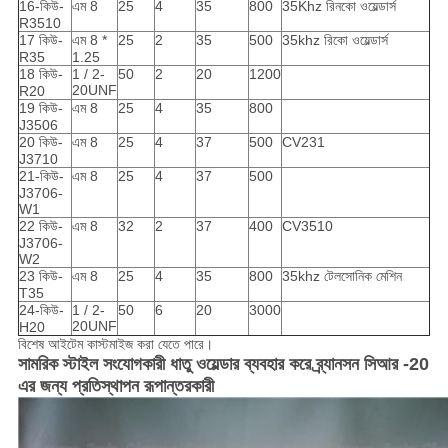
16-কিউ-
এম 8
25
4
35
800
35Khz রিনকো ওয়েল্ডার্স
R3510
17 কিউ-
এম 8 *
25
2
35
500
35khz রিকো ওয়েল্ডার্স
R35
1.25
18 কিউ-
1 / 2-
50
2
20
1200
20UNF
R20
19 কিউ-
এম 8
25
4
35
800
J3506
20 কিউ-
এম 8
25
4
37
500
CV231
J3710
21-কিউ-
এম 8
25
4
37
500
J3706-
W1
22 কিউ-
এম 8
32
2
37
400
CV3510
J3706-
W2
23 কিউ-
এম 8
25
4
35
800
35khz টেলসোনিক মেশিন
T35
24-কিউ-
1 / 2-
50
6
20
3000
20UNF
H20
বিশেষ আইটেম কাস্টমাইজ করা যেতে পারে।
সামরিক স্টাইল সংযোগকারী ধাতু ওয়েল্ডার ব্যবহার করে ব্র্যানসন সিআর -20
এর জন্য প্রতিস্থাপন রূপান্তরকারী