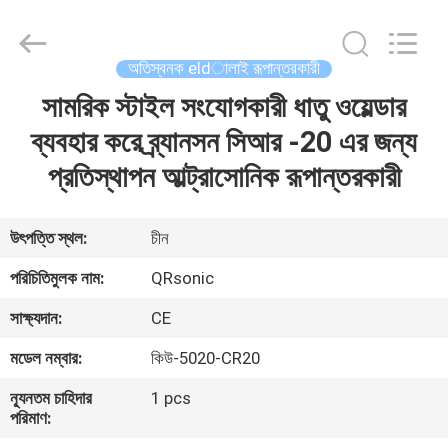
Hangzhou
Qianrong
Automation
Equipment
Co.,Ltd.
অতিস্বনক eldালাই রূপান্তরকারী
All
Rights
Reserved.
সামরিক স্টাইল সংযোগকারী ধাতু ওয়েল্ডার
বাড়ি
ব্যবহার করে ব্র্যানসন সিআর -20 এর জন্য
পণ্য
প্রতিস্থাপন আল্ট্রাসোনিক রূপান্তরকারী
আমাদের
উৎপত্তি স্থল:
চীন
সম্বন্ধে
পরিচিতিমুলক নাম:
QRsonic
সাক্ষ্যদান:
CE
কারখানা
মডেল নম্বার:
কিউ-5020-CR20
পরিদর্শন
ন্যূনতম চাহিদার
1 pcs
পরিমাণ:
গুণমান