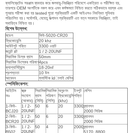
ক্যালিব্রেটেড সরঞ্জাম ব্যবহার করে জলবায়ু-নিয়ন্ত্রিত পরিবেশে একত্রিত ও পরীক্ষিত হয়,
তারপরে OEM অংশটিকে নকল করে এমন কর্মক্ষমতা নিশ্চিত করতে সঠিকভাবে বয়স্ক এবং
পুনরায় পরীক্ষা করা হয় tested
পুরো প্রক্রিয়াটি একটি আইএসও নিবন্ধিত সুবিধায়
পরিচালিত হয়।
সর্বোপরি, যেহেতু উত্পাদন প্রক্রিয়াটি এত যত্ন সহকারে নিয়ন্ত্রিত, তাই
স্থায়িত্ব নিশ্চিত হয়।
বিশেষ উল্লেখ:
মডেল
কিউ-5020-CR20
ফ্রিকোয়েন্সি
20 khz
আউটপুট শক্তি
3300 ওয়াট
জয়েন্ট বল্ট
1 / 2-20UNF
সিরামিক ডিস্ক ব্যাস
50mm
সিরামিক ডিস্কের পরিমাণ
4pcs
ক্যাপ্যাসিট্যান্স
18-20nf
প্রশস্ততা
10 উম
আবেদন
প্লাস্টিক ldালাই মেশিন
স্পেসিফিকেশন:
আইটেম
স্ক্রু
সিরামিক
সিরামিক
অনুরণন
ইনপুট
মেশিন
নংঃ
সংযোগ
ব্যাস
পরিমাণ
ফ্রিকোয়েন্সি
শক্তি
(আকার)
(মিমি)
(পিসি)
(khz)
1-কিউ-
1 / 2-
50
6
20
3300
ব্র্যানসন
20UNF
BCJ20
2000 সিরিজ
2-কিউ-
1 / 2-
50
6
20
3300
ব্র্যানসন
20UNF
BCR20
2000 সিরিজ
3-কিউ-
1 / 2-
50
4
20
2000
ব্র্যানসন
20UNF
B502
5170, 8800