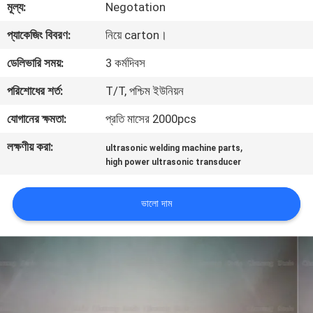
মূল্য:
Negotation
নিয়ন্ত্রণ
প্যাকেজিং বিবরণ:
নিয়ে carton।
আমাদের
ডেলিভারি সময়:
3 কর্মদিবস
সাথে
পরিশোধের শর্ত:
T/T, পশ্চিম ইউনিয়ন
যোগাযোগ
যোগানের ক্ষমতা:
প্রতি মাসের 2000pcs
করুন
লক্ষণীয় করা:
,
ultrasonic welding machine parts
high power ultrasonic transducer
খবর
ভালো দাম
মামলা
একটি
উদ্ধৃতি