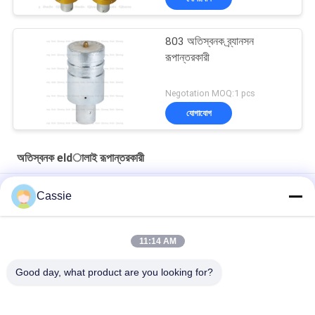
803 অতিস্বনক ব্র্যানসন
রূপান্তরকারী
Negotation MOQ:1 pcs
যোগাযোগ
অতিস্বনক eldালাই রূপান্তরকারী
ডুকানে স্টাইল সোনার সামনের মাসগুলি সহ কাস্টমাইজড ওএম অ্যালুমিনিয়াম এলোয় 20Khz
Cassie
ট্রান্সডুসার
টাইটানিয়াম সামগ্রী সহ 35Khz আল্ট্রাসনিক ওয়েল্ডিং কনভার্টার 1200w
11:14 AM
41S30 ডুকেন কনভার্টার 20Khz আল্ট্রাসনিক ট্রান্সডুসার কুলিং এয়ার হোল সহ
Good day, what product are you looking for?
সব