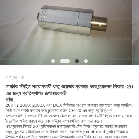
অনুরোধ
করুন
সাইট
ম্যাপ
গোপনীয়তা
নীতি
পণ্যের বর্ণনা
সামরিক স্টাইল সংযোগকারী ধাতু ওয়েল্ডার ব্যবহার করে ব্র্যানসন সিআর -20
এর জন্য প্রতিস্থাপন রূপান্তরকারী
বর্ণনা
:
20KHz 2000, 2000X এবং DCX সিরিজের পাওয়ার সাপ্লাই ব্যবহারের জন্য সামরিক-
শৈলী সংযোগকারী ব্যবহার করে ব্র্যানসন মডেল CR-20 এর জন্য প্রতিস্থাপন
রূপান্তরকারী। রূপান্তরটি যথাযথভাবে নামকরণ করা হয়েছে কারণ এটি বিদ্যুৎ সরবরাহ থেকে
বৈদ্যুতিক শক্তি গ্রহণ করে এবং যান্ত্রিক কম্পনগুলিতে রূপান্তর করে।
এই ব্র্যানসন সিআর 20 প্রতিস্থাপন রূপান্তরকারীগুলির নির্মাণে ব্যবহৃত সমস্ত উপাদানই
নতুন, স্ক্র্যাপড ইউনিটগুলি থেকে উদ্ধার হয়নি।
অংশগুলি দৃ controlled়ভাবে নিয়ন্ত্রিত
উত্পাদন প্রক্রিয়াগুলিতে শংসাপত্রযুক্ত উপাদানগুলি থেকে তৈরি করা হয়, সাবধানতার সাথে