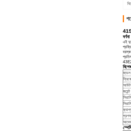
বি
পণ
41S3
বর্ণনা
এই দু
প্রক্
বয়স্ক
প্রত
43E2
বিশে
মডেল
ফ্রিকো
আউটপ
জয়েন্ট 
সিরাম
সিরাম
ক্যাপ্য
প্রশস
আবে
স্পে