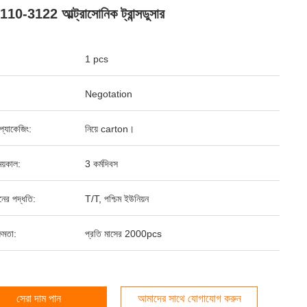
​​110-3122 আল্ট্রাসোনিক ট্রান্সডুসার
1 pcs
Negotation
্ড প্যাকেজিং:
নিয়ে carton।
য়কাল:
3 কর্মদিবস
ানের পদ্ধতি:
T/T, পশ্চিম ইউনিয়ন
ষমতা:
প্রতি মাসের 2000pcs
সেরা দাম পান
আমাদের সাথে যোগাযোগ করুন