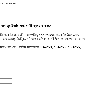
 transducer
ইজো ড্রাইভার সমাবেশটি ব্যবহার করুন
গুলি থেকে উদ্ধার হয়নি।
অংশগুলি দৃ controlled়ভাবে নিয়ন্ত্রিত উত্পাদন
বহার করে জলবায়ু-নিয়ন্ত্রিত পরিবেশে একত্রিত ও পরীক্ষিত হয়, তারপরে যথাযথভাবে
 শুল্ক সিরিজ প্রেস এবং থ্রাস্টার সিস্টেমগুলি 43A250, 43A255, 43D255,