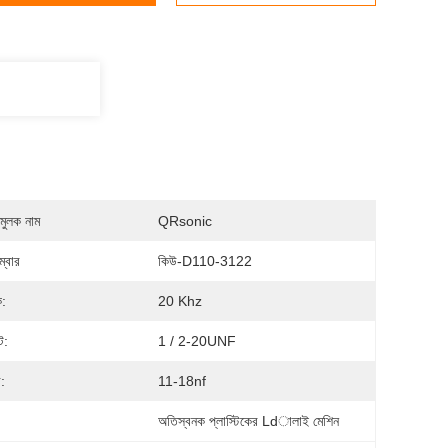
মুলক নাম
QRsonic
্বার
কিউ-D110-3122
ক:
20 Khz
্ট:
1 / 2-20UNF
:
11-18nf
:
অতিস্বনক প্লাস্টিকের Ldালাই মেশিন