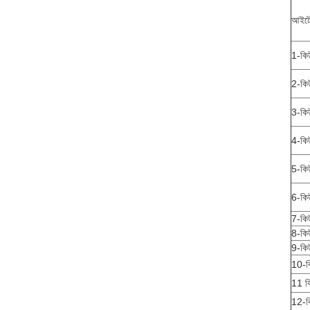
আইটে
1-ক
2-ক
3-ক
4-ক
5-ক
6-ক
7-ক
8-ক
9-ক
10-
11 
12-