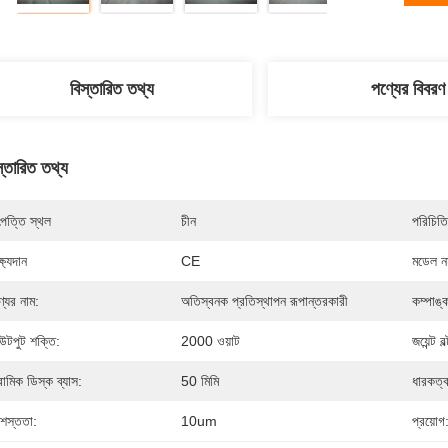
বিস্তারিত তথ্য
পণ্যের বিবরণ
স্তারিত তথ্য
পত্তি স্থল
চীন
পরিচিতি
্ষ্যদান
CE
মডেল নম
্যের নাম:
অতিস্বনক প্রতিস্থাপন রূপান্তরকারী
কম্পাঙ্
টপুট শক্তি:
2000 ওয়াট
জয়েন্ট বল
রামিক ডিস্ক ব্যাস:
50 মিমি
ধারকত্ব
রশস্ততা:
10um
প্রয়োগ