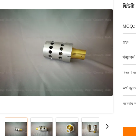
ডিউটি 
MOQ.:
মূল্য:
স্ট্যান্ডার
বিতরণ সম
অর্থ প্রদ
সরবরাহ ক্