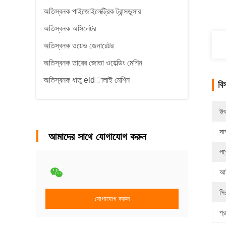
অতিস্বনক পাইজোইলেক্ট্রিক ট্রান্সডুসার
অতিস্বনক অসিলেটর
অতিস্বনক ওয়েভ জেনারেটর
অতিস্বনক তারের জোতা ওয়েল্ডিং মেশিন
অতিস্বনক ধাতু eldালাই মেশিন
বি
উৎ
সাক
আমাদের সাথে যোগাযোগ করুন
পণ
আউ
সি
যোগাযোগ করুন
প্