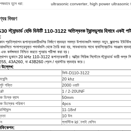
শেষভাবে তুলে ধরা:
ultrasonic converter
, 
high power ultrasonic
্যের বিবরণ
0 স্ট্যান্ডার্ড হেভি ডিউটি ​​110-3122 অতিস্বনক ট্রান্সডুসার হিসাবে একই পা
:
কান প্রতিস্থাপন রূপান্তরকারীগুলির নির্মাণে ব্যবহৃত সমস্ত উপাদানগুলি সমস্ত নতুন, স্ক্র্যাপড ইউনিট
রিয়াগুলিতে শংসাপত্রযুক্ত পদার্থগুলি থেকে তৈরি করা হয়, সাবধানতার সাথে ক্যালিব্রেটেড সরঞ্জাম ব্য
 এবং কর্মক্ষমতা নিশ্চিত করতে পুনরায় পরীক্ষা করা হয়।
িস্থাপন ডুকানে 20 kHz 110-3122 রূপান্তরকারী।
আল্ট্রা সিরিজ সিস্টেমে স্ট্যান্ডার্ড ভারী
55, 43A260, বা 43B260 প্রেস / থ্রাস্টার ব্যবহার করে।
ষ উল্লেখ:
কিউ-D110-3122
য়েন্সি
20 khz
ুট শক্তি
2000 ওয়াট
বল্ট
1 / 2-20UNF
িক ডিস্ক ব্যাস
50mm
িক ডিস্কের পরিমাণ
4pcs
াসিট্যান্স
11-18nf
্ততা
10 উম
দন
প্লাস্টিক ldালাই মেশিন
সিফিকেশন: