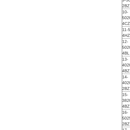
9-5
2BZ
10-
502
4CZ
11-
4HZ
12-
502
4BL
13-
402
4BZ
14-
402
2BZ
15-
382
4BZ
16-
502
2BZ