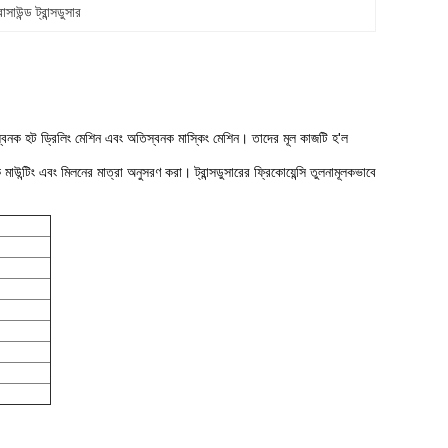
রাসাউন্ড ট্রান্সডুসার
িস্বনক হট ড্রিলিং মেশিন এবং অতিস্বনক মাস্কিং মেশিন।
তাদের মূল কাজটি হ'ল
িক মাউন্টিং এবং মিলনের মাত্রা অনুসরণ করা।
ট্রান্সডুসারের ফ্রিকোয়েন্সি তুলনামূলকভাবে