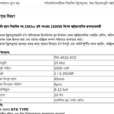
শেষভাবে তুলে ধরা:
পাইজোইলেকট্রিক সিরামিক ট্রান্সডুসার
, 
উচ্চ ফ্রিকোয়েন্সি আল্ট্
্যের বিবরণ
মি ব্যাস সিরামিক সহ 15Khz হাই পাওয়ার 1500W বিশেষ আল্ট্রাসোনিক রূপান্তরকারী
:
বনক ট্রান্সডুসারগুলি হ'ল অতিস্বনক ডিভাইসের মূল উপাদান যেমন আল্ট্রাসোনিক শেয়ারিং মেশিন, অত
বনক তরঙ্গ উত্পন্ন করা এবং তাদের যান্ত্রিক কম্পন শক্তিতে রূপান্তর করা।
বনক ট্রান্সডুসার ব্যবহার করার জন্য প্রধান বিবেচ্য হ'ল ইনপুট এবং আউটপুটটির সাথে ম্যাচিং, যান্ত্র
।
 উল্লেখ:
কিউ-4515-4YZ
য়েন্সি
15 khz
ুট শক্তি
1500 ওয়াট
বল্ট
1 / 2-20UNF
িক ডিস্ক ব্যাস
45mm
িক ডিস্কের পরিমাণ
4pcs
াসিট্যান্স
8-12.5nf
্ততা
10 উম
দন
প্লাস্টিক ldালাই মেশিন
তি:
র প্রকার
NTK
TYPE
তিশীল শক্তি এবং উচ্চ নির্ভরযোগ্যতা ব্যাপকভাবে প্রয়োগ)