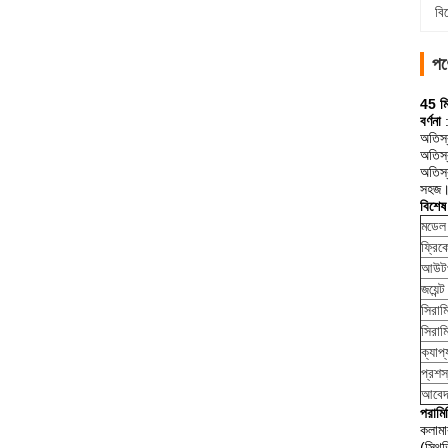
বি
পণ
45 মি
বর্ণনা
অতিস্
অতিস্
অতিস্
সহজ
বিশেষ
মডেল
ফ্রিকো
আউটপ
জয়েন্ট 
সিরাম
সিরাম
ক্যাপ্য
প্রশস
আবে
পরামি
কলামা
(স্থি