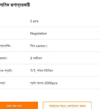
াসোনিক রূপান্তরকারী
1 pcs
Negotation
্ড প্যাকেজিং:
নিয়ে carton।
য়কাল:
3 কর্মদিবস
ানের পদ্ধতি:
T/T, পশ্চিম ইউনিয়ন
ষমতা:
প্রতি মাসের 2000pcs
সেরা দাম পান
আমাদের সাথে যোগাযোগ করুন