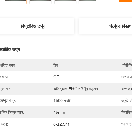
বিস্তারিত তথ্য
পণ্যের বিবরণ
স্তারিত তথ্য
পত্তি স্থল
চীন
পরিচিতি
্ষ্যদান
CE
মডেল নম
্যের নাম:
অতিস্বনক Eldালাই ট্রান্সডুসার
কম্পাঙ্
টপুট শক্তি:
1500 ওয়াট
জয়েন্ট বল
রামিক ডিস্ক ব্যাস:
45mm
সিরামিক
রকত্ব:
8-12.5nf
প্রশস্ত