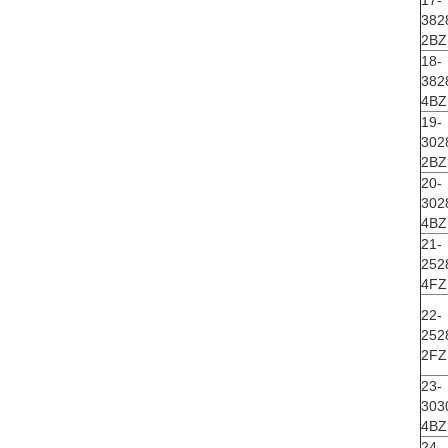
17-
382
2BZ
18-
382
4BZ
19-
302
2BZ
20-
302
4BZ
21-
252
4FZ
22-
252
2FZ
23-
303
4BZ
24-