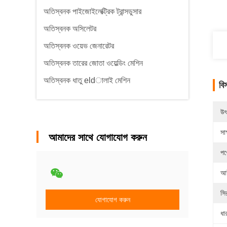
অতিস্বনক পাইজোইলেক্ট্রিক ট্রান্সডুসার
অতিস্বনক অসিলেটর
অতিস্বনক ওয়েভ জেনারেটর
অতিস্বনক তারের জোতা ওয়েল্ডিং মেশিন
অতিস্বনক ধাতু eldালাই মেশিন
বি
উৎ
সাক
আমাদের সাথে যোগাযোগ করুন
পণ
আউ
সি
যোগাযোগ করুন
ধা