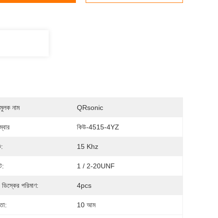
মুলক নাম
QRsonic
্বার
কিউ-4515-4YZ
ক:
15 Khz
্ট:
1 / 2-20UNF
 ডিস্কের পরিমাণ:
4pcs
তা:
10 আম