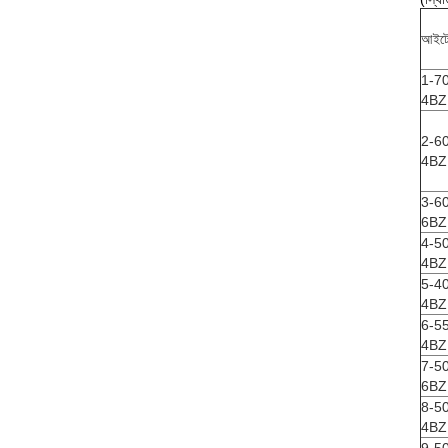
আইটে
1-7
4BZ
2-6
4BZ
3-6
6BZ
4-5
4BZ
5-4
4BZ
6-5
4BZ
7-5
6BZ
8-5
4BZ