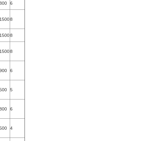
800
6
1500
8
1500
8
1500
8
900
6
500
5
800
6
500
4