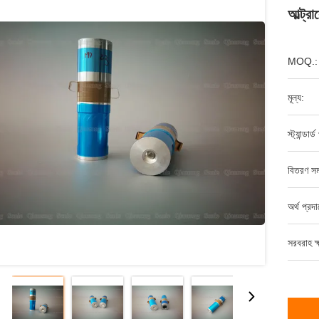
আল্ট্র
MOQ.:
মূল্য:
স্ট্যান্ডার
বিতরণ সম
অর্থ প্রদ
সরবরাহ ক্