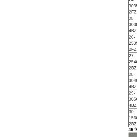
303
2FZ
25-
303
4BZ
26-
253
2FZ
27-
254
2BZ
28-
304
4BZ
29-
305
4BZ
30-
156
2BZ
45 মি