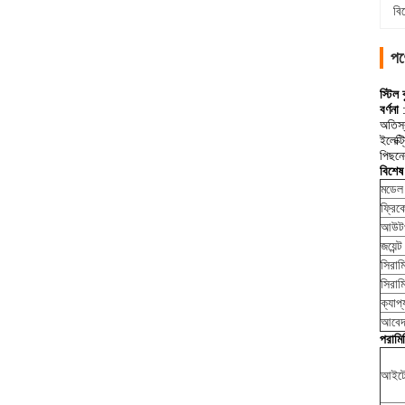
বি
পণ
স্টিল 
বর্ণনা
অতিস্
ইলেক্
পিছনে
বিশেষ
মডেল
ফ্রিকো
আউটপ
জয়েন্ট 
সিরাম
সিরাম
ক্যাপ্য
আবে
পরামি
আইটে