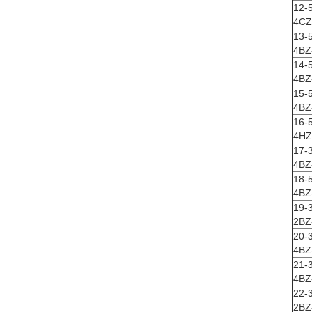
12-
4CZ-
13-
4BZ-
14-
4BZ-
15-
4BZ-
16-
4HZ-
17-
4BZ
18-
4BZ-
19-
2BZ-
20-
4BZ-
21-
4BZ
22-
2BZ