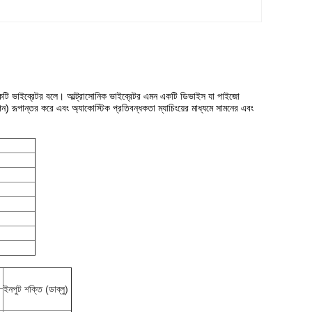
একটি ভাইব্রেটর বলে।
আল্ট্রাসোনিক ভাইব্রেটর এমন একটি ডিভাইস যা পাইজো
ম্পন) রূপান্তর করে এবং অ্যাকোস্টিক প্রতিবন্ধকতা ম্যাচিংয়ের মাধ্যমে সামনের এবং
ইনপুট শক্তি (ডাব্লু)