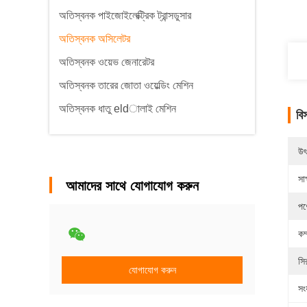
অতিস্বনক পাইজোইলেক্ট্রিক ট্রান্সডুসার
অতিস্বনক অসিলেটর
অতিস্বনক ওয়েভ জেনারেটর
অতিস্বনক তারের জোতা ওয়েল্ডিং মেশিন
অতিস্বনক ধাতু eldালাই মেশিন
বি
উৎ
সাক
আমাদের সাথে যোগাযোগ করুন
পণ
কম
সি
যোগাযোগ করুন
সংয