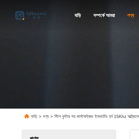
বাড়ি
সম্পর্কে আমরা
পণ্য
বাড়ি
>
পণ্য
>
স্টিল বুস্টার সহ কাস্টমাইজড ইনভার্টেড হর্ন 15Khz আল্ট্রাসোন
পণ্য