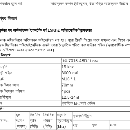
শেষভাবে তুলে ধরা:
অতিস্বনক কম্পন ট্রান্সডুসার
, 
উচ্চ শক্তি অতিস্বনক ইমিটার
্যের বিবরণ
বুস্টার সহ কাস্টমাইজড ইনভার্টেড হর্ন 15Khz আল্ট্রাসোনিক ট্রান্সডুসার
:
বনক অসিলেটরকে অতিস্বনক ভাইব্রেটরও বলা হয়।
পুরো শিল্পটি শিংয়ের সাথে সংযুক্ত এবং শিংকে 
ট্রিক সিরামিকের পাইজোইলেক্ট্রিক এফেক্ট দ্বারা বৈদ্যুতিক শক্তি এবং যান্ত্রিক শক্তি (অ্যাকোস্টিক ক
র রেডিয়েশন কভার ব্লককে প্রশস্ত করে।
 উল্লেখ:
কিউ-7015-4BD-বি জেড
য়েন্সি
15 khz
ুট শক্তি
3600 ওয়াট
বল্ট
M16 * 1
িক ডিস্ক ব্যাস
70mm
িক ডিস্কের পরিমাণ
4pcs
াসিট্যান্স
12.5-14nf
দন
প্লাস্টিক ldালাই মেশিন
তি:
স্ক্রু
সিরামিক
সিরামিক
অনুরণন
ক্যাপ্যাসিট্যান্স
ম নংঃ.
সংযোগ
ব্যাস
পরিমাণ
ফ্রিকোয়েন্সি
হলুদ
ধূসর
কালো
(আকার)
(মিমি)
(পিসি)
(khz)