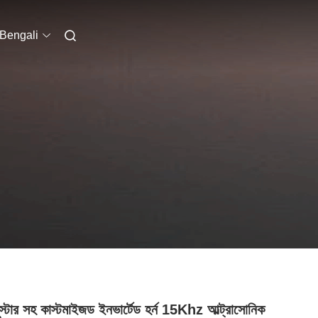
Bengali
বুস্টার সহ কাস্টমাইজড ইনভার্টেড হর্ন 15Khz আল্ট্রাসোনিক