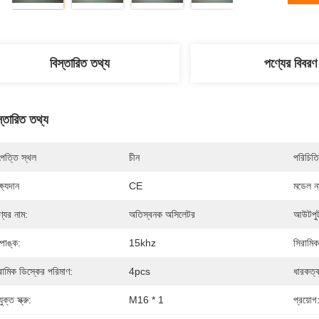
বিস্তারিত তথ্য
পণ্যের বিবরণ
স্তারিত তথ্য
পত্তি স্থল
চীন
পরিচিতি
্ষ্যদান
CE
মডেল নম
্যের নাম:
অতিস্বনক অসিলেটর
আউটপুট
্পাঙ্ক:
15khz
সিরামিক
রামিক ডিস্কের পরিমাণ:
4pcs
ধারকত্ব
ুক্ত স্ক্রু:
M16 * 1
প্রয়োগ