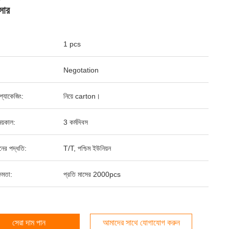
ুসার
1 pcs
Negotation
্ড প্যাকেজিং:
নিয়ে carton।
য়কাল:
3 কর্মদিবস
ানের পদ্ধতি:
T/T, পশ্চিম ইউনিয়ন
ষমতা:
প্রতি মাসের 2000pcs
সেরা দাম পান
আমাদের সাথে যোগাযোগ করুন