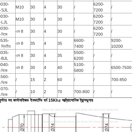
3030-
6200-
M10
30
4
30
/
/
-SJL
7200
3030-
6200-
M10
30
4
30
/
/
-LJL
7200
3030-
6200-
এম 8
30
4
30
/
/
বিজে
7200
3535-
6600-
9200-
এম 8
35
4
35
/
্বিতীয়
7400
10200
3035-
5500-
এম 8
30
4
35
/
/
-BJL
6200
3040-
5100-
এম 8
30
4
40
/
6500-7500
বিজে
5800
1560-
/
15
2
60
/
/
700-850
বিজে
1070-
/
10
2
70
700-800
/
/
বিজে
বুস্টার সহ কাস্টমাইজড ইনভার্টেড হর্ন 15Khz আল্ট্রাসোনিক ট্রান্সডুসার