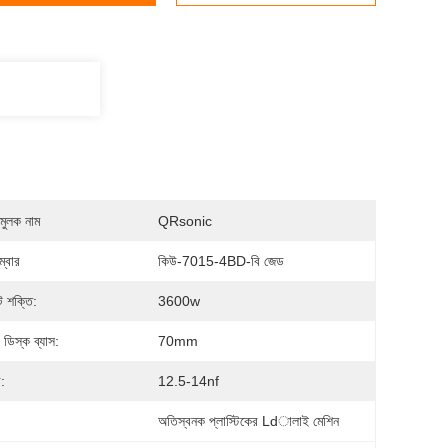
মুলক নাম
QRsonic
্বার
কিউ-7015-4BD-বি জেড
 শক্তি:
3600w
 ডিস্ক ব্যাস:
70mm
:
12.5-14nf
:
অতিস্বনক প্লাস্টিকের Ldালাই মেশিন