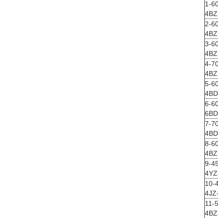
1-6
4BZ-
2-6
4BZ
3-6
4BZ
4-7
4BZ-
5-6
4BD-
6-6
6BD-
7-7
4BD-
8-6
4BZ-
9-4
4YZ
10-
4JZ
11-
4BZ