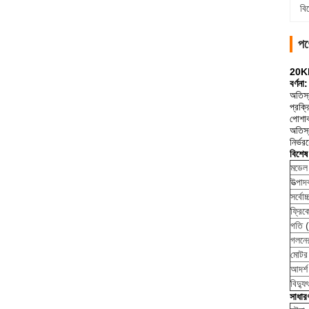
বি
পণ
20Kh 
বর্ণনা:
অতিস্
প্রক্র
পোশাক
অতিস্
নির্ভ
বিশেষ
মডেল
উত্পা
সর্বোচ
ফ্রিক
গতি (
গলনের
মোটর
আদর্শ
বিদ্য
সাধার