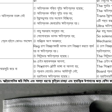
ফল্ট
ফল্ট নির্মূলের 
The স্যুইচ প
① অতিস্বনক শক্তি সুইচ ক্ষতিগ্রস্থ হয়েছে;
The অতিস্বন
② অতিস্বনক শক্তি সুইচ বন্ধ নয়;
 অতিস্বনক তরঙ্গ নেই
Trans ট্রান্স
③ ট্রান্সডুসার তার সংযোগ বিচ্ছিন্ন;
এটি শক্ত কর
④ অতিস্বনক জেনারেটর ক্ষতিগ্রস্থ হয়।
Ultra অতিস্
① বায়ু সরবরাহ সংযুক্ত নয়;
Air বায়ু সর
② সোলোনয়েড ভালভ ক্ষতিগ্রস্থ হয়;
So solenoi
প্রেস হুইলে কোনও পদক্ষেপ
③ যান্ত্রিক অংশ অবরুদ্ধ;
Mechanical য
Reg চাপ নিয়ন্ত্রণকারী ভালভ চাপ নিয়ন্ত্রণ করতে ব্যর্থ
④ চাপ নিয়ন্ত
হয় বা ক্ষতিগ্রস্থ হয়।
প্রতিস্থাপন;
⑤ সিলিন্ডার ক্ষতিগ্রস্থ হয়েছে।
The সিলিন্ডা
In চেইন জ্যাকসক্রু আলগা;
The চেইন জ্
② সিঙ্ক্রোনাস বেল্টটি ভাঙ্গা বা আলগা হয়;
The সিঙ্ক্রোন
ঘোরাঘুরি করে না
③ প্রধান বোর্ডের কোনও আউটপুট নেই;
Board প্রধান
④ ড্রাইভার ক্ষতিগ্রস্থ হয়েছে।
④ ড্রাইভারট
আল্ট্রাসোনিক জরি সিলিং এবং সমস্ত ধরণের কৃত্রিম চামড়া এবং ফ্যাব্রিক উপাদানের জন্য মেশিন কা