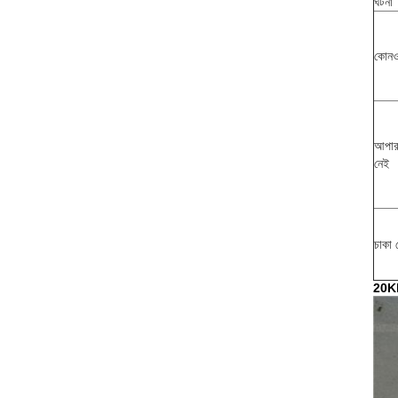
ঘটনা
কোনও
আপার 
নেই
চাকা 
20Kh 