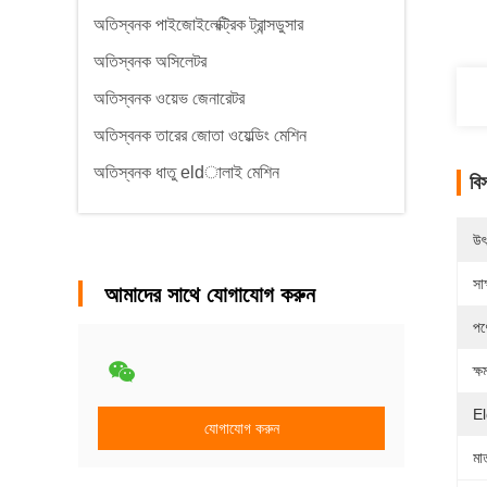
অতিস্বনক পাইজোইলেক্ট্রিক ট্রান্সডুসার
অতিস্বনক অসিলেটর
অতিস্বনক ওয়েভ জেনারেটর
অতিস্বনক তারের জোতা ওয়েল্ডিং মেশিন
অতিস্বনক ধাতু eldালাই মেশিন
বি
উৎ
সাক
আমাদের সাথে যোগাযোগ করুন
পণ
ক্ষ
El
যোগাযোগ করুন
মাত