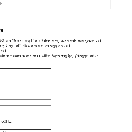
িন
টা
িউশন কাটিং এবং সিন্থেটিক ফাইবারের কাপড় এমবস করার জন্য ব্যবহৃত হয়।
া ছাড়াই মসৃণ কাটা পৃষ্ঠ এবং ভাল হাতের অনুভূতি থাকে।
 হয়।
নগুলি ব্যাপকভাবে ব্যবহার করে।
এটিতে উন্নত প্রযুক্তি, যুক্তিযুক্ত কাঠামো,
V 60HZ