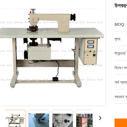
উপকরণ
MOQ.:
মূল্য:
স্ট্যান্ডার
বিতরণ সম
অর্থ প্রদ
সরবরাহ ক্