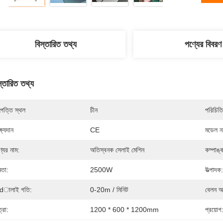
বিস্তারিত তথ্য
পণ্যের বিবরণ
স্তারিত তথ্য
পত্তি স্থল
চীন
পরিচিতি
্ষ্যদান
CE
মডেল নম
্যের নাম:
অতিস্বনক সেলাই মেশিন
কম্পাঙ্
মতা:
2500W
উত্পাদক:
dালাই গতি:
0-20m / মিনিট
বেলন আ
্রা:
1200 * 600 * 1200mm
প্রয়োগ