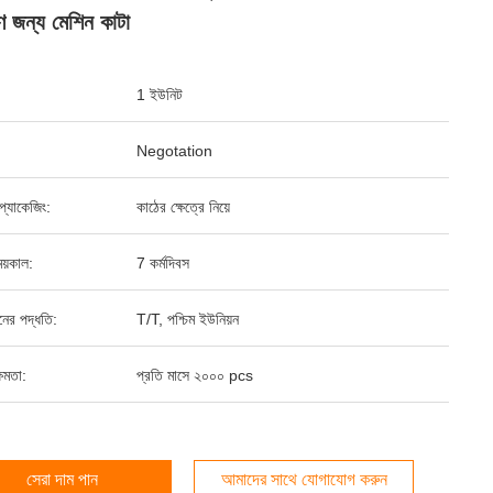
 জন্য মেশিন কাটা
1 ইউনিট
Negotation
্ড প্যাকেজিং:
কাঠের ক্ষেত্রে নিয়ে
য়কাল:
7 কর্মদিবস
ানের পদ্ধতি:
T/T, পশ্চিম ইউনিয়ন
ষমতা:
প্রতি মাসে ২০০০ pcs
সেরা দাম পান
আমাদের সাথে যোগাযোগ করুন