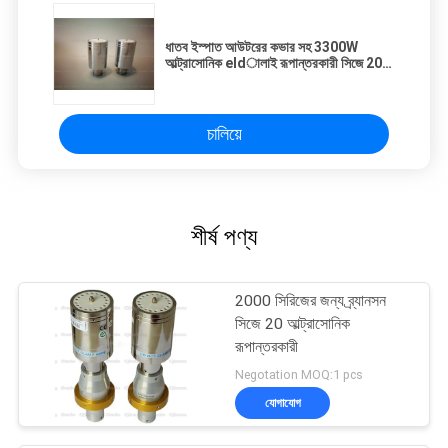
ধাতব ইস্পাত আউটরের কভার সহ 3300W
আল্ট্রাসোনিক eldালাই রূপান্তরকারী সিজে 20
ট্রান্সডুসার
চালিয়ে
শীর্ষ পণ্য
2000 সিরিজের জন্য ব্র্যানসন
সিজে 20 আল্ট্রাসোনিক
রূপান্তরকারী
Negotation MOQ:1 pcs
যোগাযোগ