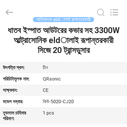
Hangzhou
Qianrong
Automation
Equipment
Co.,Ltd.
অতিস্বনক eldালাই রূপান্তরকারী
All
Rights
Reserved.
ধাতব ইস্পাত আউটরের কভার সহ 3300W
বাড়ি
আল্ট্রাসোনিক eldালাই রূপান্তরকারী
পণ্য
সিজে 20 ট্রান্সডুসার
আমাদের
উৎপত্তি স্থল:
চীন
সম্বন্ধে
পরিচিতিমুলক নাম:
QRsonic
সাক্ষ্যদান:
CE
কারখানা
মডেল নম্বার:
কিউ-5020-CJ20
পরিদর্শন
ন্যূনতম চাহিদার
1 pcs
পরিমাণ:
গুণমান