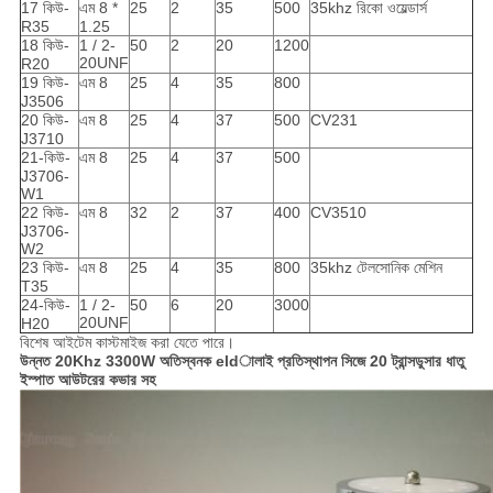
17 কিউ-
এম 8 *
25
2
35
500
35khz রিকো ওয়েল্ডার্স
R35
1.25
18 কিউ-
1 / 2-
50
2
20
1200
20UNF
R20
19 কিউ-
এম 8
25
4
35
800
J3506
20 কিউ-
এম 8
25
4
37
500
CV231
J3710
21-কিউ-
এম 8
25
4
37
500
J3706-
W1
22 কিউ-
এম 8
32
2
37
400
CV3510
J3706-
W2
23 কিউ-
এম 8
25
4
35
800
35khz টেলসোনিক মেশিন
T35
24-কিউ-
1 / 2-
50
6
20
3000
20UNF
H20
বিশেষ আইটেম কাস্টমাইজ করা যেতে পারে।
উন্নত 20Khz 3300W অতিস্বনক eldালাই প্রতিস্থাপন সিজে 20 ট্রান্সডুসার ধাতু
ইস্পাত আউটরের কভার সহ