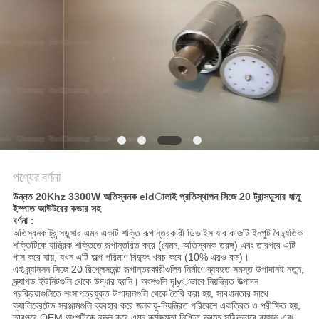
অনুরোধ
করুন
সাইট
ম্যাপ
গোপনীয়তা
নীতি
পণ্যের বর্ণনা
উন্নত 20Khz 3300W অতিস্বনক eldালাই প্রতিস্থাপন সিজে 20 ট্রান্সডুসার ধাতু
ইস্পাত আউটরের কভার সহ
বর্ণনা
:
অতিস্বনক ট্রান্সডুসার এমন একটি শক্তি রূপান্তরকারী ডিভাইস যার কাজটি ইনপুট বৈদ্যুতিক
শক্তিটিকে যান্ত্রিক শক্তিতে রূপান্তরিত করে (যেমন, অতিস্বনক তরঙ্গ) এবং তারপরে এটি
পাস করে যায়, যখন এটি অল্প পরিমাণ বিদ্যুৎ খরচ করে (10% এরও কম)।
এই ব্র্যানসন সিজে 20 রিপ্লেসমেন্ট রূপান্তরকারীগুলির নির্মাণে ব্যবহৃত সমস্ত উপাদানই নতুন,
স্ক্র্যাপড ইউনিটগুলি থেকে উদ্ধার হয়নি।
অংশগুলি দৃly়ভাবে নিয়ন্ত্রিত উত্পাদন
প্রক্রিয়াগুলিতে শংসাপত্রযুক্ত উপাদানগুলি থেকে তৈরি করা হয়, সাবধানতার সাথে
ক্যালিব্রেটেড সরঞ্জামগুলি ব্যবহার করে জলবায়ু-নিয়ন্ত্রিত পরিবেশে একত্রিত ও পরীক্ষিত হয়,
তারপরে OEM অংশটিকে নকল করে এমন কর্মক্ষমতা নিশ্চিত করতে সঠিকভাবে বয়স্ক এবং