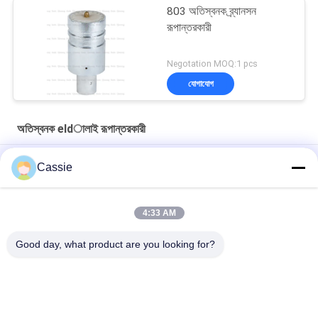
803 অতিস্বনক ব্র্যানসন
রূপান্তরকারী
Negotation MOQ:1 pcs
যোগাযোগ
অতিস্বনক eldালাই রূপান্তরকারী
ডুকানে স্টাইল সোনার সামনের মাসগুলি সহ কাস্টমাইজড ওএম অ্যালুমিনিয়াম এলোয় 20Khz
Cassie
ট্রান্সডুসার
টাইটানিয়াম সামগ্রী সহ 35Khz আল্ট্রাসনিক ওয়েল্ডিং কনভার্টার 1200w
4:33 AM
41S30 ডুকেন কনভার্টার 20Khz আল্ট্রাসনিক ট্রান্সডুসার কুলিং এয়ার হোল সহ
Good day, what product are you looking for?
সব
আল্ট্রাসোনিক স্প্রে লেপ 