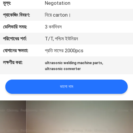
মূল্য:
Negotation
নিয়ন্ত্রণ
প্যাকেজিং বিবরণ:
নিয়ে carton।
আমাদের
ডেলিভারি সময়:
3 কর্মদিবস
সাথে
পরিশোধের শর্ত:
T/T, পশ্চিম ইউনিয়ন
যোগাযোগ
যোগানের ক্ষমতা:
প্রতি মাসের 2000pcs
করুন
লক্ষণীয় করা:
,
ultrasonic welding machine parts
ultrasonic converter
খবর
ভালো দাম
মামলা
একটি
উদ্ধৃতি