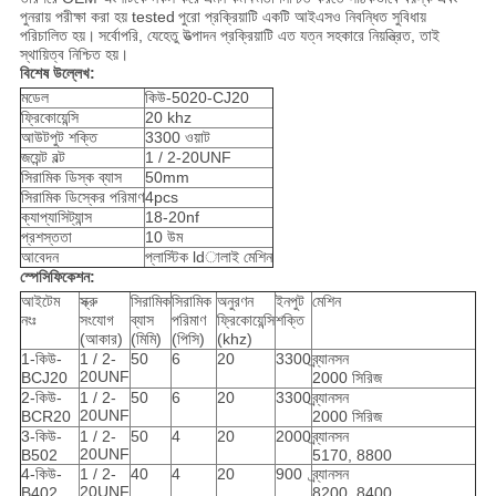
পুনরায় পরীক্ষা করা হয় tested
পুরো প্রক্রিয়াটি একটি আইএসও নিবন্ধিত সুবিধায়
পরিচালিত হয়।
সর্বোপরি, যেহেতু উত্পাদন প্রক্রিয়াটি এত যত্ন সহকারে নিয়ন্ত্রিত, তাই
স্থায়িত্ব নিশ্চিত হয়।
বিশেষ উল্লেখ:
মডেল
কিউ-5020-CJ20
ফ্রিকোয়েন্সি
20 khz
আউটপুট শক্তি
3300 ওয়াট
জয়েন্ট বল্ট
1 / 2-20UNF
সিরামিক ডিস্ক ব্যাস
50mm
সিরামিক ডিস্কের পরিমাণ
4pcs
ক্যাপ্যাসিট্যান্স
18-20nf
প্রশস্ততা
10 উম
আবেদন
প্লাস্টিক ldালাই মেশিন
স্পেসিফিকেশন:
আইটেম
স্ক্রু
সিরামিক
সিরামিক
অনুরণন
ইনপুট
মেশিন
নংঃ
সংযোগ
ব্যাস
পরিমাণ
ফ্রিকোয়েন্সি
শক্তি
(আকার)
(মিমি)
(পিসি)
(khz)
1-কিউ-
1 / 2-
50
6
20
3300
ব্র্যানসন
20UNF
BCJ20
2000 সিরিজ
2-কিউ-
1 / 2-
50
6
20
3300
ব্র্যানসন
20UNF
BCR20
2000 সিরিজ
3-কিউ-
1 / 2-
50
4
20
2000
ব্র্যানসন
20UNF
B502
5170, 8800
4-কিউ-
1 / 2-
40
4
20
900
ব্র্যানসন
20UNF
B402
8200, 8400