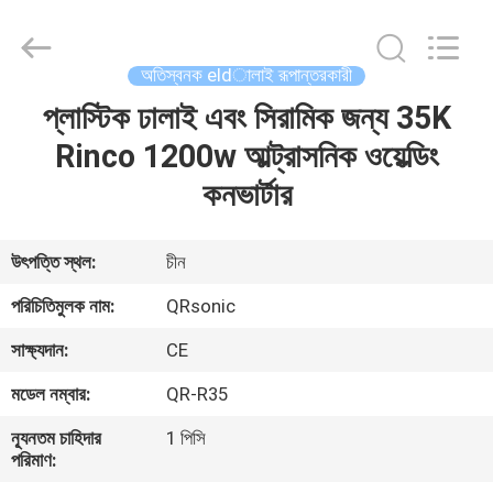
Hangzhou
Qianrong
Automation
Equipment
Co.,Ltd.
অতিস্বনক eldালাই রূপান্তরকারী
All
Rights
Reserved.
প্লাস্টিক ঢালাই এবং সিরামিক জন্য 35K
বাড়ি
Rinco 1200w আল্ট্রাসনিক ওয়েল্ডিং
পণ্য
কনভার্টার
আমাদের
উৎপত্তি স্থল:
চীন
সম্বন্ধে
পরিচিতিমুলক নাম:
QRsonic
সাক্ষ্যদান:
CE
কারখানা
মডেল নম্বার:
QR-R35
পরিদর্শন
ন্যূনতম চাহিদার
1 পিসি
পরিমাণ:
গুণমান