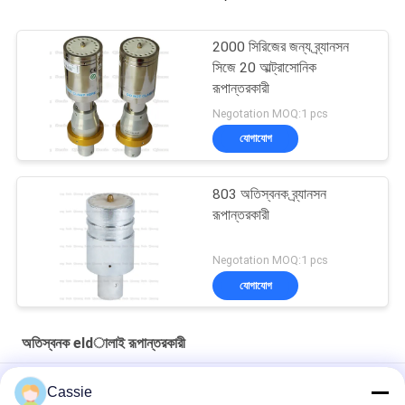
2000 সিরিজের জন্য ব্র্যানসন
সিজে 20 আল্ট্রাসোনিক
রূপান্তরকারী
Negotation MOQ:1 pcs
যোগাযোগ
803 অতিস্বনক ব্র্যানসন
রূপান্তরকারী
Negotation MOQ:1 pcs
যোগাযোগ
অতিস্বনক eldালাই রূপান্তরকারী
ডুকানে স্টাইল সোনার সামনের মাসগুলি সহ কাস্টমাইজড ওএম অ্যালুমিনিয়াম এলোয় 20Khz
Cassie
ট্রান্সডুসার