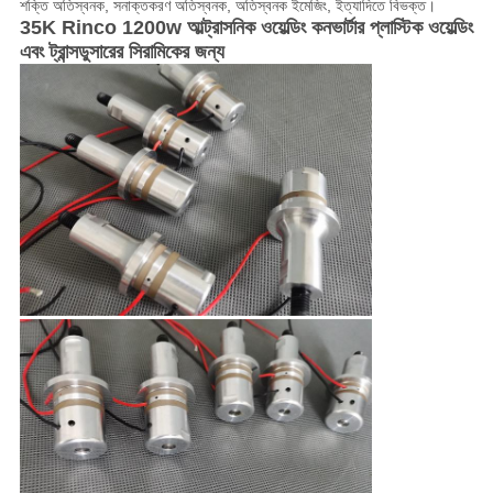
শক্তি অতিস্বনক, সনাক্তকরণ অতিস্বনক, অতিস্বনক ইমেজিং, ইত্যাদিতে বিভক্ত।
35K Rinco 1200w আল্ট্রাসনিক ওয়েল্ডিং কনভার্টার প্লাস্টিক ওয়েল্ডিং
এবং ট্রান্সডুসারের সিরামিকের জন্য