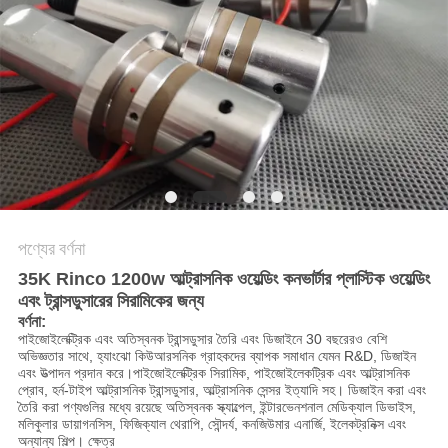
অনুরোধ
করুন
সাইট
ম্যাপ
গোপনীয়তা
নীতি
পণ্যের বর্ণনা
35K Rinco 1200w আল্ট্রাসনিক ওয়েল্ডিং কনভার্টার প্লাস্টিক ওয়েল্ডিং
এবং ট্রান্সডুসারের সিরামিকের জন্য
বর্ণনা
:
পাইজোইলেক্ট্রিক এবং অতিস্বনক ট্রান্সডুসার তৈরি এবং ডিজাইনে 30 বছরেরও বেশি
অভিজ্ঞতার সাথে, হ্যাংঝো কিউআরসনিক গ্রাহকদের ব্যাপক সমাধান যেমন R&D, ডিজাইন
এবং উত্পাদন প্রদান করে।পাইজোইলেক্ট্রিক সিরামিক, পাইজোইলেকট্রিক এবং আল্ট্রাসনিক
প্রোব, হর্ন-টাইপ আল্ট্রাসনিক ট্রান্সডুসার, আল্ট্রাসনিক সেন্সর ইত্যাদি সহ। ডিজাইন করা এবং
তৈরি করা পণ্যগুলির মধ্যে রয়েছে অতিস্বনক স্ক্যাল্পেল, ইন্টারভেনশনাল মেডিক্যাল ডিভাইস,
মলিকুলার ডায়াগনসিস, ফিজিক্যাল থেরাপি, সৌন্দর্য, কনজিউমার এনার্জি, ইলেকট্রনিক্স এবং
অন্যান্য শিল্প। ক্ষেত্র