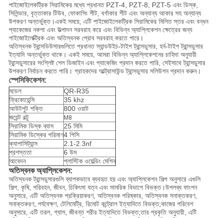
পাইজোইলেকট্রিক সিরামিকের মধ্যে প্রধানত PZT-4, PZT-8, PZT-5 এবং ডিস্ক,
সিলিন্ডার, বৃত্তাকার টিউব, ফোকাসিং শীট, বর্গাকার শীট এবং অন্যান্য আকার সহ অন্যান্য
উপকরণ অন্তর্ভুক্ত।একই সময়ে, এটি পাইজোইলেকট্রিক সিরামিকের মিলিত স্তর এবং বন্ধন
প্যাকেজের নকশা এবং উত্পাদন সরবরাহ করে এবং বিভিন্ন অ্যাপ্লিকেশন ক্ষেত্রের জন্য
পাইজোইলেক্ট্রিক এবং অতিস্বনক প্রোব সরবরাহ করতে পারে।
অতিস্বনক ট্রান্সডিউসারগুলিতে প্রধানত স্যান্ডউইচ-টাইপ ট্রান্সডুসার, হর্ন-টাইপ ট্রান্সডুসার
ইত্যাদি অন্তর্ভুক্ত থাকে। একই সময়ে, আমরা বিভিন্ন অ্যাপ্লিকেশনের চাহিদা অনুযায়ী
ট্রান্সডুসারের সংশ্লিষ্ট শেল ডিজাইন এবং প্যাকেজিং প্রদান করতে পারি, সেইসাথে ট্রান্সডুসার
উপকরণ নির্বাচন করতে পারি। গ্রাহকদের আল্ট্রাসাউন্ড ট্রান্সডুসার সলিউশন প্রদান করুন।
স্পেসিফিকেশন:
মডেল
QR-R35
ফ্রিকোয়েন্সি
35 khz
আউটপুট শক্তি
800 ওয়াট
জয়েন্ট বল্টু
M8
সিরামিক ডিস্ক ব্যাস
25 মিমি
সিরামিক ডিস্কের পরিমাণ
4 পিসি
ক্যাপাসিট্যান্স
2.1-2.3nf
প্রশস্ততা
6 উম
আবেদন
প্লাস্টিক ওয়েল্ডিং মেশিন
অতিস্বনক অ্যাপ্লিকেশন:
অতিস্বনক ট্রান্সডুসারগুলি ব্যাপকভাবে ব্যবহৃত হয় এবং অ্যাপ্লিকেশন শিল্প অনুসারে এগুলি
শিল্প, কৃষি, পরিবহন, জীবন, চিকিৎসা যত্ন এবং সামরিক বিভাগে বিভক্ত।উপলব্ধ ফাংশন
অনুসারে, এটি অতিস্বনক প্রক্রিয়াকরণ, অতিস্বনক পরিষ্কার, অতিস্বনক সনাক্তকরণ,
সনাক্তকরণ, পর্যবেক্ষণ, টেলিমেট্রি, রিমোট কন্ট্রোল ইত্যাদিতে বিভক্ত;কাজের পরিবেশ
অনুসারে, এটি তরল, গ্যাস, জীবন্ত শরীর ইত্যাদিতে বিভক্ত;তার প্রকৃতি অনুযায়ী, এটি