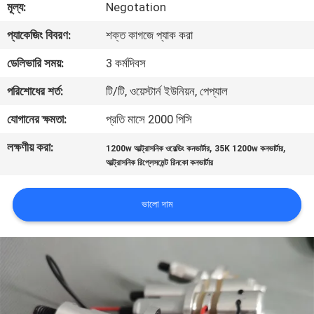
মূল্য:
Negotation
নিয়ন্ত্রণ
প্যাকেজিং বিবরণ:
শক্ত কাগজে প্যাক করা
আমাদের
ডেলিভারি সময়:
3 কর্মদিবস
সাথে
পরিশোধের শর্ত:
টি/টি, ওয়েস্টার্ন ইউনিয়ন, পেপ্যাল
যোগাযোগ
যোগানের ক্ষমতা:
প্রতি মাসে 2000 পিসি
করুন
লক্ষণীয় করা:
,
,
1200w আল্ট্রাসনিক ওয়েল্ডিং কনভার্টার
35K 1200w কনভার্টার
আল্ট্রাসনিক রিপ্লেসমেন্ট রিনকো কনভার্টার
খবর
ভালো দাম
মামলা
একটি
উদ্ধৃতি