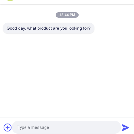
টাইটানিয়াম সামগ্রী সহ 35Khz আল্ট্রাসনিক ওয়েল্ডিং কনভার্টার 1200w
12:44 PM
41S30 ডুকেন কনভার্টার 20Khz আল্ট্রাসনিক ট্রান্সডুসার কুলিং এয়ার হোল সহ
Good day, what product are you looking for?
সব
আল্ট্রাসোনিক স্প্রে লেপ 
অতিস্বনক ধাতু Eldালাই
মেশিন
আল্ট্রাসোনিক সোনোকেমিস্ট্রি 
আল্ট্রাসোনিক ইন্ডিয়াম লেপ
সরঞ্জাম
আল্ট্রাসোনিক গলন চিকিত্সা
অতিস্বনক সহায়তা যন্ত্র
অতিস্বনক ফিল্টার প্রসেসিং 
অতিস্বনক প্লাস্টিক 
সরঞ্জাম 新）
Eldালাই মেশিন
উদ্ধৃতির জন্য আবেদন