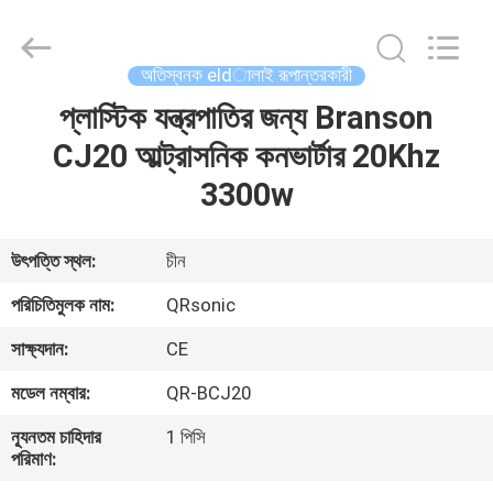
Hangzhou
Qianrong
Automation
Equipment
Co.,Ltd.
অতিস্বনক eldালাই রূপান্তরকারী
All
Rights
Reserved.
প্লাস্টিক যন্ত্রপাতির জন্য Branson
বাড়ি
CJ20 আল্ট্রাসনিক কনভার্টার 20Khz
পণ্য
3300w
আমাদের
উৎপত্তি স্থল:
চীন
সম্বন্ধে
পরিচিতিমুলক নাম:
QRsonic
সাক্ষ্যদান:
CE
কারখানা
মডেল নম্বার:
QR-BCJ20
পরিদর্শন
ন্যূনতম চাহিদার
1 পিসি
পরিমাণ:
গুণমান