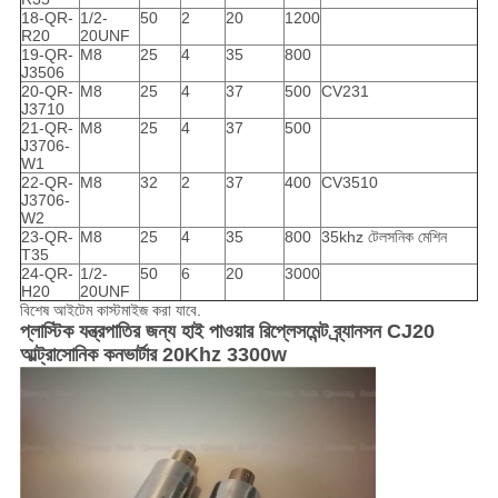
18-QR-
1/2-
50
2
20
1200
R20
20UNF
19-QR-
M8
25
4
35
800
J3506
20-QR-
M8
25
4
37
500
CV231
J3710
21-QR-
M8
25
4
37
500
J3706-
W1
22-QR-
M8
32
2
37
400
CV3510
J3706-
W2
23-QR-
M8
25
4
35
800
35khz টেলসনিক মেশিন
T35
24-QR-
1/2-
50
6
20
3000
H20
20UNF
বিশেষ আইটেম কাস্টমাইজ করা যাবে.
প্লাস্টিক যন্ত্রপাতির জন্য হাই পাওয়ার রিপ্লেসমেন্ট ব্র্যানসন CJ20
আল্ট্রাসোনিক কনভার্টার 20Khz 3300w