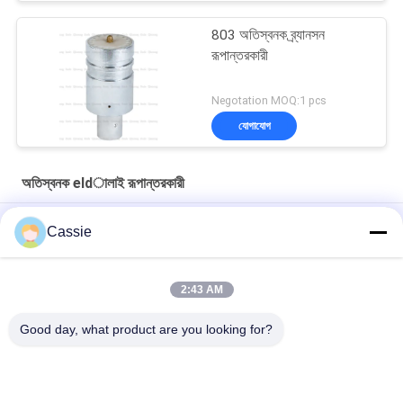
803 অতিস্বনক ব্র্যানসন
রূপান্তরকারী
Negotation MOQ:1 pcs
যোগাযোগ
অতিস্বনক eldালাই রূপান্তরকারী
ডুকানে স্টাইল সোনার সামনের মাসগুলি সহ কাস্টমাইজড ওএম অ্যালুমিনিয়াম এলোয় 20Khz
Cassie
ট্রান্সডুসার
টাইটানিয়াম সামগ্রী সহ 35Khz আল্ট্রাসনিক ওয়েল্ডিং কনভার্টার 1200w
2:43 AM
41S30 ডুকেন কনভার্টার 20Khz আল্ট্রাসনিক ট্রান্সডুসার কুলিং এয়ার হোল সহ
Good day, what product are you looking for?
সব