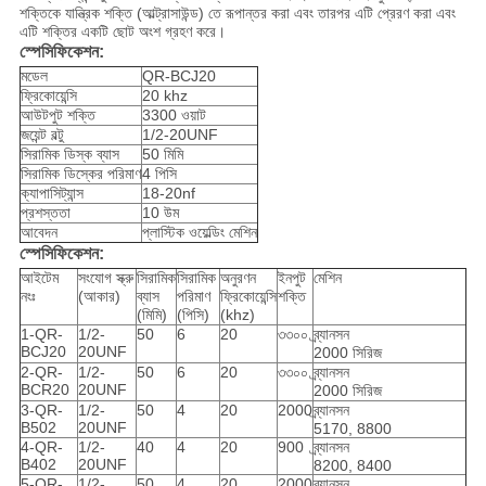
শক্তিকে যান্ত্রিক শক্তি (আল্ট্রাসাউন্ড) তে রূপান্তর করা এবং তারপর এটি প্রেরণ করা এবং
এটি শক্তির একটি ছোট অংশ গ্রহণ করে।
স্পেসিফিকেশন:
মডেল
QR-BCJ20
ফ্রিকোয়েন্সি
20 khz
আউটপুট শক্তি
3300 ওয়াট
জয়েন্ট বল্টু
1/2-20UNF
সিরামিক ডিস্ক ব্যাস
50 মিমি
সিরামিক ডিস্কের পরিমাণ
4 পিসি
ক্যাপাসিট্যান্স
18-20nf
প্রশস্ততা
10 উম
আবেদন
প্লাস্টিক ওয়েল্ডিং মেশিন
স্পেসিফিকেশন:
আইটেম
সংযোগ স্ক্রু
সিরামিক
সিরামিক
অনুরণন
ইনপুট
মেশিন
নংঃ
(আকার)
ব্যাস
পরিমাণ
ফ্রিকোয়েন্সি
শক্তি
(মিমি)
(পিসি)
(khz)
1-QR-
1/2-
50
6
20
৩৩০০
ব্র্যানসন
BCJ20
20UNF
2000 সিরিজ
2-QR-
1/2-
50
6
20
৩৩০০
ব্র্যানসন
BCR20
20UNF
2000 সিরিজ
3-QR-
1/2-
50
4
20
2000
ব্র্যানসন
B502
20UNF
5170, 8800
4-QR-
1/2-
40
4
20
900
ব্র্যানসন
B402
20UNF
8200, 8400
5-QR-
1/2-
50
4
20
2000
ব্র্যানসন