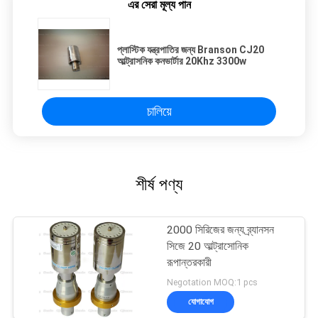
এর সেরা মূল্য পান
প্লাস্টিক যন্ত্রপাতির জন্য Branson CJ20
আল্ট্রাসনিক কনভার্টার 20Khz 3300w
চালিয়ে
শীর্ষ পণ্য
2000 সিরিজের জন্য ব্র্যানসন
সিজে 20 আল্ট্রাসোনিক
রূপান্তরকারী
Negotation MOQ:1 pcs
যোগাযোগ