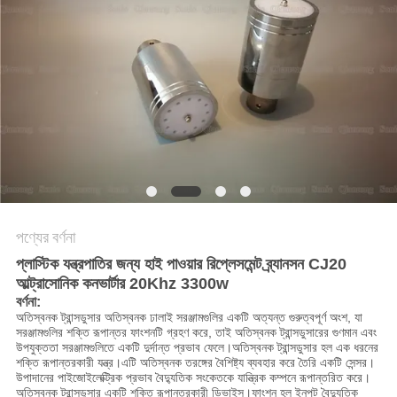
অনুরোধ
করুন
সাইট
ম্যাপ
গোপনীয়তা
নীতি
পণ্যের বর্ণনা
প্লাস্টিক যন্ত্রপাতির জন্য হাই পাওয়ার রিপ্লেসমেন্ট ব্র্যানসন CJ20
আল্ট্রাসোনিক কনভার্টার 20Khz 3300w
বর্ণনা
:
অতিস্বনক ট্রান্সডুসার অতিস্বনক ঢালাই সরঞ্জামগুলির একটি অত্যন্ত গুরুত্বপূর্ণ অংশ, যা
সরঞ্জামগুলির শক্তি রূপান্তর ফাংশনটি গ্রহণ করে, তাই অতিস্বনক ট্রান্সডুসারের গুণমান এবং
উপযুক্ততা সরঞ্জামগুলিতে একটি দুর্দান্ত প্রভাব ফেলে।অতিস্বনক ট্রান্সডুসার হল এক ধরনের
শক্তি রূপান্তরকারী যন্ত্র।এটি অতিস্বনক তরঙ্গের বৈশিষ্ট্য ব্যবহার করে তৈরি একটি সেন্সর।
উপাদানের পাইজোইলেক্ট্রিক প্রভাব বৈদ্যুতিক সংকেতকে যান্ত্রিক কম্পনে রূপান্তরিত করে।
অতিস্বনক ট্রান্সডুসার একটি শক্তি রূপান্তরকারী ডিভাইস।ফাংশন হল ইনপুট বৈদ্যুতিক