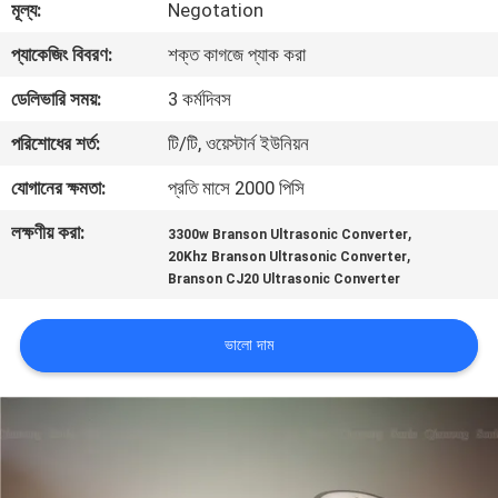
মূল্য:
Negotation
নিয়ন্ত্রণ
প্যাকেজিং বিবরণ:
শক্ত কাগজে প্যাক করা
আমাদের
ডেলিভারি সময়:
3 কর্মদিবস
সাথে
পরিশোধের শর্ত:
টি/টি, ওয়েস্টার্ন ইউনিয়ন
যোগাযোগ
যোগানের ক্ষমতা:
প্রতি মাসে 2000 পিসি
করুন
লক্ষণীয় করা:
,
3300w Branson Ultrasonic Converter
,
20Khz Branson Ultrasonic Converter
খবর
Branson CJ20 Ultrasonic Converter
ভালো দাম
মামলা
একটি
উদ্ধৃতি