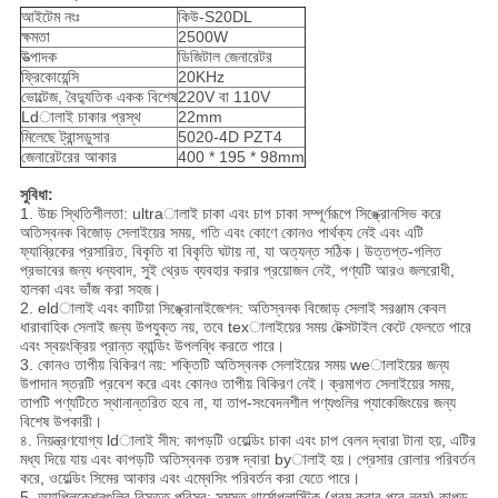
আইটেম নংঃ
কিউ-S20DL
ক্ষমতা
2500W
উত্পাদক
ডিজিটাল জেনারেটর
ফ্রিকোয়েন্সি
20KHz
ভোল্টেজ, বৈদ্যুতিক একক বিশেষ
220V বা 110V
Ldালাই চাকার প্রস্থ
22mm
মিলেছে ট্রান্সডুসার
5020-4D PZT4
জেনারেটরের আকার
400 * 195 * 98mm
সুবিধা:
1. উচ্চ স্থিতিশীলতা: ultraালাই চাকা এবং চাপ চাকা সম্পূর্ণরূপে সিঙ্ক্রোনসিভ করে
অতিস্বনক বিজোড় সেলাইয়ের সময়, গতি এবং কোণে কোনও পার্থক্য নেই এবং এটি
ফ্যাব্রিকের প্রসারিত, বিকৃতি বা বিকৃতি ঘটায় না, যা অত্যন্ত সঠিক।
উত্তপ্ত-গলিত
প্রভাবের জন্য ধন্যবাদ, সুই থ্রেড ব্যবহার করার প্রয়োজন নেই, পণ্যটি আরও জলরোধী,
হালকা এবং ভাঁজ করা সহজ।
2. eldালাই এবং কাটিয়া সিঙ্ক্রোনাইজেশন: অতিস্বনক বিজোড় সেলাই সরঞ্জাম কেবল
ধারাবাহিক সেলাই জন্য উপযুক্ত নয়, তবে texালাইয়ের সময় টেক্সটাইল কেটে ফেলতে পারে
এবং স্বয়ংক্রিয় প্রান্ত ব্যান্ডিং উপলব্ধি করতে পারে।
3. কোনও তাপীয় বিকিরণ নয়: শক্তিটি অতিস্বনক সেলাইয়ের সময় weালাইয়ের জন্য
উপাদান স্তরটি প্রবেশ করে এবং কোনও তাপীয় বিকিরণ নেই।
ক্রমাগত সেলাইয়ের সময়,
তাপটি পণ্যটিতে স্থানান্তরিত হবে না, যা তাপ-সংবেদনশীল পণ্যগুলির প্যাকেজিংয়ের জন্য
বিশেষ উপকারী।
৪. নিয়ন্ত্রণযোগ্য ldালাই সীম: কাপড়টি ওয়েল্ডিং চাকা এবং চাপ বেলন দ্বারা টানা হয়, এটির
মধ্য দিয়ে যায় এবং কাপড়টি অতিস্বনক তরঙ্গ দ্বারা byালাই হয়।
প্রেসার রোলার পরিবর্তন
করে, ওয়েল্ডিং সিমের আকার এবং এম্বেসিং পরিবর্তন করা যেতে পারে।
5. অ্যাপ্লিকেশনগুলির বিস্তৃত পরিসর: সমস্ত থার্মোপ্লাস্টিক (গরম করার পরে নরম) কাপড়,