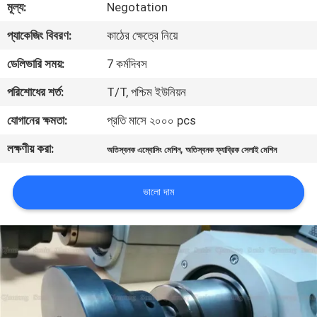
মূল্য:
Negotation
নিয়ন্ত্রণ
প্যাকেজিং বিবরণ:
কাঠের ক্ষেত্রে নিয়ে
আমাদের
ডেলিভারি সময়:
7 কর্মদিবস
সাথে
পরিশোধের শর্ত:
T/T, পশ্চিম ইউনিয়ন
যোগাযোগ
যোগানের ক্ষমতা:
প্রতি মাসে ২০০০ pcs
করুন
লক্ষণীয় করা:
,
অতিস্বনক এম্বোসিং মেশিন
অতিস্বনক ফ্যাব্রিক সেলাই মেশিন
খবর
ভালো দাম
মামলা
একটি
উদ্ধৃতি