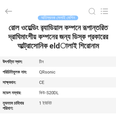
Hangzhou
Qianrong
Automation
Equipment
Co.,Ltd.
অতিস্বনক সেলাই মেশিন
All
Rights
Reserved.
রোল ওয়েল্ডিং র‌্যাডিয়াল কম্পনে রূপান্তরিত
বাড়ি
দ্রাঘিমাংশীয় কম্পনের জন্য ডিস্ক প্রকারের
পণ্য
আল্ট্রাসোনিক eldালাই শিরোনাম
আমাদের
উৎপত্তি স্থল:
চীন
সম্বন্ধে
পরিচিতিমুলক নাম:
QRsonic
সাক্ষ্যদান:
CE
কারখানা
মডেল নম্বার:
কিউ-S20DL
পরিদর্শন
ন্যূনতম চাহিদার
1 ইউনিট
পরিমাণ:
গুণমান