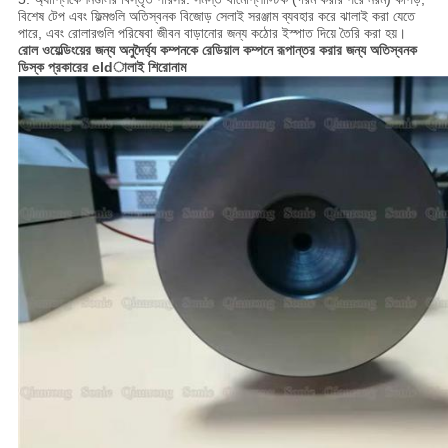
বিশেষ টেপ এবং ফিল্মগুলি অতিস্বনক বিজোড় সেলাই সরঞ্জাম ব্যবহার করে ঝালাই করা যেতে
পারে, এবং রোলারগুলি পরিষেবা জীবন বাড়ানোর জন্য কঠোর ইস্পাত দিয়ে তৈরি করা হয়।
রোল ওয়েল্ডিংয়ের জন্য অনুদৈর্ঘ্য কম্পনকে রেডিয়াল কম্পনে রূপান্তর করার জন্য অতিস্বনক
ডিস্ক প্রকারের eldালাই শিরোনাম