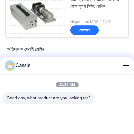
বোনা ব্যাগ সিলিং মেশিন
Negotation MOQ:1 ইউনিট
যোগাযোগ
অতিস্বনক সেলাই মেশিন
12 মিমি রোটারি হুইল সহ ফ্যাব্রিক সিলিং কাটিংয়ের জন্য 800 ওয়াট আলট্রাসোনিক সেলাই
Cassie
মেশিন
উচ্চ ফ্রিকোয়েন্সি 20Khz 2500W অতিস্বনক eldালাই সিস্টেম বিজোড়হীন
11:36 AM
ট্রান্সসির ওয়েল্ডের জন্য ডিজিটাল জেনারেটরের সাথে হাই স্পিড আলট্রাসনিক সোনোট্রোদা
Good day, what product are you looking for?
সব
আল্ট্রাসোনিক স্প্রে লেপ 
অতিস্বনক ধাতু Eldালাই
মেশিন