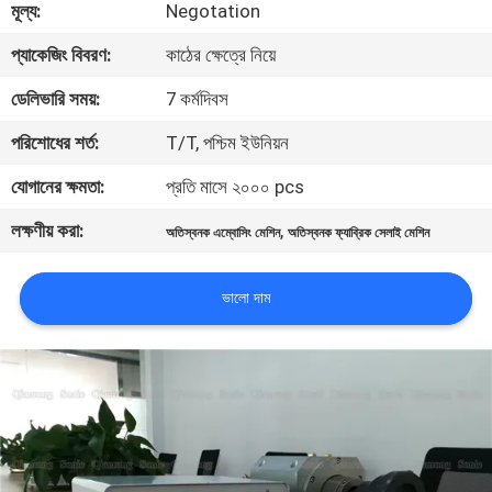
মূল্য:
Negotation
নিয়ন্ত্রণ
প্যাকেজিং বিবরণ:
কাঠের ক্ষেত্রে নিয়ে
আমাদের
ডেলিভারি সময়:
7 কর্মদিবস
সাথে
পরিশোধের শর্ত:
T/T, পশ্চিম ইউনিয়ন
যোগাযোগ
যোগানের ক্ষমতা:
প্রতি মাসে ২০০০ pcs
করুন
লক্ষণীয় করা:
,
অতিস্বনক এম্বোসিং মেশিন
অতিস্বনক ফ্যাব্রিক সেলাই মেশিন
খবর
ভালো দাম
মামলা
একটি
উদ্ধৃতি