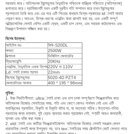
সরবরাহ করে।
অতিস্বনক ট্রান্সডুসার বৈদ্যুতিক শক্তিকে যান্ত্রিক শক্তিতে (অতিস্বনক)
রূপান্তর করে।
দ্রাঘিমাংশটি যখন একটি দূরবীন গতি সম্পাদন করে তখন ট্রান্সডুসার
প্রশস্ততা তৈরি করে এবং এর পরে এটি শিংয়ের মাধ্যমে ডিস্ক-প্রকারের ldালাই মাথায়
প্রেরণ করে।
অতএব, ডিস্ক-ধরণের ওয়েল্ডিং মাথা ঝালাই করা হয়, এবং একটি সম্পূর্ণ
আল্ট্রাসোনিক সেলাই মেশিন একটি ফ্রেম, একটি চাপ বেলন, এবং সহায়ক কাঠামোগত এবং
নিয়ন্ত্রণ উপাদান সজ্জিত করা হয়।
বিশেষ উল্লেখ:
আইটেম নংঃ
কিউ-S20DL
ক্ষমতা
2500W
উত্পাদক
ডিজিটাল জেনারেটর
ফ্রিকোয়েন্সি
20KHz
ভোল্টেজ, বৈদ্যুতিক একক বিশেষ
220V বা 110V
Ldালাই চাকার প্রস্থ
22mm
মিলেছে ট্রান্সডুসার
5020-4D PZT4
জেনারেটরের আকার
400 * 195 * 98mm
সুবিধা:
1. উচ্চ স্থিতিশীলতা: ultraালাই চাকা এবং চাপ চাকা সম্পূর্ণরূপে সিঙ্ক্রোনসিভ করে
অতিস্বনক বিজোড় সেলাইয়ের সময়, গতি এবং কোণে কোনও পার্থক্য নেই এবং এটি
ফ্যাব্রিকের প্রসারিত, বিকৃতি বা বিকৃতি ঘটায় না, যা অত্যন্ত সঠিক।
উত্তপ্ত-গলিত
প্রভাবের জন্য ধন্যবাদ, সুই থ্রেড ব্যবহার করার প্রয়োজন নেই, পণ্যটি আরও জলরোধী,
হালকা এবং ভাঁজ করা সহজ।
2. eldালাই এবং কাটিয়া সিঙ্ক্রোনাইজেশন: অতিস্বনক বিজোড় সেলাই সরঞ্জাম কেবল
ধারাবাহিক সেলাই জন্য উপযুক্ত নয়, তবে texালাইয়ের সময় টেক্সটাইল কেটে ফেলতে পারে
এবং স্বয়ংক্রিয় প্রান্ত ব্যান্ডিং উপলব্ধি করতে পারে।