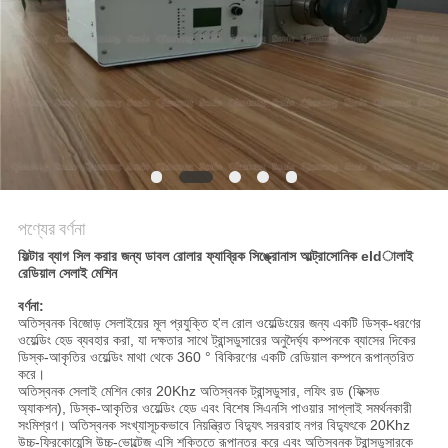
অনুরোধ
করুন
সাইট
ম্যাপ
গোপনীয়তা
পণ্যের বর্ণনা
নীতি
ফিল্টার ব্যাগ সিল করার জন্য ডাবল রোলার ফ্যাব্রিক সিঙ্ক্রোনাস আল্ট্রাসোনিক eldালাই
রেডিয়াল সেলাই মেশিন
বর্ণনা:
অতিস্বনক বিজোড় সেলাইয়ের মূল প্রযুক্তি হ'ল রোল ওয়েল্ডিংয়ের জন্য একটি ডিস্ক-ধরণের
ওয়েল্ডিং হেড ব্যবহার করা, যা দক্ষতার সাথে ট্রান্সডুসারের অনুদৈর্ঘ্য কম্পনকে ব্যাসের দিকের
ডিস্ক-আকৃতির ওয়েল্ডিং মাথা থেকে 360 ° বিকিরণের একটি রেডিয়াল কম্পনে রূপান্তরিত
করে।
অতিস্বনক সেলাই মেশিন কোর 20Khz অতিস্বনক ট্রান্সডুসার, লফিং রড (ফিক্সড
অ্যাকশন), ডিস্ক-আকৃতির ওয়েল্ডিং হেড এবং বিশেষ সিএনসি পাওয়ার সাপ্লাই সমর্থনকারী
সংমিশ্রণ।
অতিস্বনক সংখ্যাসূচকভাবে নিয়ন্ত্রিত বিদ্যুৎ সরবরাহ নগর বিদ্যুৎকে 20Khz
উচ্চ-ফ্রিকোয়েন্সি উচ্চ-ভোল্টেজ এসি শক্তিতে রূপান্তর করে এবং অতিস্বনক ট্রান্সডুসারকে