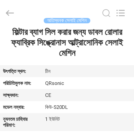
Hangzhou
Qianrong
Automation
Equipment
Co.,Ltd.
অতিস্বনক সেলাই মেশিন
All
Rights
Reserved.
ফিল্টার ব্যাগ সিল করার জন্য ডাবল রোলার
বাড়ি
ফ্যাব্রিক সিঙ্ক্রোনাস আল্ট্রাসোনিক সেলাই
পণ্য
মেশিন
আমাদের
উৎপত্তি স্থল:
চীন
সম্বন্ধে
পরিচিতিমুলক নাম:
QRsonic
সাক্ষ্যদান:
CE
কারখানা
মডেল নম্বার:
কিউ-S20DL
পরিদর্শন
ন্যূনতম চাহিদার
1 ইউনিট
পরিমাণ:
গুণমান