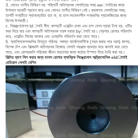
3. কোনও তাপীয় বিকিরণ নয়: শক্তিটি অতিস্বনক সেলাইয়ের সময় weালাইয়ের জন্য
উপাদান স্তরটি প্রবেশ করে এবং কোনও তাপীয় বিকিরণ নেই।
ক্রমাগত সেলাইয়ের সময়,
তাপটি পণ্যটিতে স্থানান্তরিত হবে না, যা তাপ-সংবেদনশীল পণ্যগুলির প্যাকেজিংয়ের জন্য
বিশেষ উপকারী।
৪. নিয়ন্ত্রণযোগ্য ldালাই সীম: কাপড়টি ওয়েল্ডিং চাকা এবং চাপ বেলন দ্বারা টানা হয়, এটির
মধ্য দিয়ে যায় এবং কাপড়টি অতিস্বনক তরঙ্গ দ্বারা byালাই হয়।
প্রেসার রোলার পরিবর্তন
করে, ওয়েল্ডিং সিমের আকার এবং এম্বেসিং পরিবর্তন করা যেতে পারে।
5. অ্যাপ্লিকেশনগুলির বিস্তৃত পরিসর: সমস্ত থার্মোপ্লাস্টিক (গরম করার পরে নরম) কাপড়,
বিশেষ টেপ এবং ফিল্মগুলি অতিস্বনক বিজোড় সেলাই সরঞ্জাম ব্যবহার করে ঝালাই করা যেতে
পারে, এবং রোলারগুলি পরিষেবা জীবন বাড়ানোর জন্য কঠোর ইস্পাত দিয়ে তৈরি করা হয়।
ফিল্টার ব্যাগ সিল করার জন্য ডাবল রোলার ফ্যাব্রিক সিঙ্ক্রোনাস আল্ট্রাসোনিক eldালাই
রেডিয়াল সেলাই মেশিন