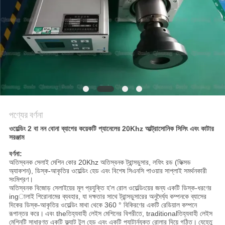
অনুরোধ
করুন
সাইট
ম্যাপ
গোপনীয়তা
পণ্যের বর্ণনা
নীতি
ওয়েল্ডিং 2 বা নন বোনা ব্যাগের কয়েকটি প্যানেলের 20Khz আল্ট্রাসোনিক সিলিং এবং কাটার
সরঞ্জাম
বর্ণনা:
অতিস্বনক সেলাই মেশিন কোর 20Khz অতিস্বনক ট্রান্সডুসার, লফিং রড (ফিক্সড
অ্যাকশন), ডিস্ক-আকৃতির ওয়েল্ডিং হেড এবং বিশেষ সিএনসি পাওয়ার সাপ্লাই সমর্থনকারী
সংমিশ্রণ।
অতিস্বনক বিজোড় সেলাইয়ের মূল প্রযুক্তি হ'ল রোল ওয়েল্ডিংয়ের জন্য একটি ডিস্ক-ধরণের
ingালাই শিরোনামের ব্যবহার, যা দক্ষতার সাথে ট্রান্সডুসারের অনুদৈর্ঘ্য কম্পনকে ব্যাসের
দিকের ডিস্ক-আকৃতির ওয়েল্ডিং মাথা থেকে 360 ° বিকিরণের একটি রেডিয়াল কম্পনে
রূপান্তর করে।
এবং theতিহ্যবাহী লেইস মেশিনের বিপরীতে, traditionalতিহ্যবাহী লেইস
মেশিনটি সাধারণত একটি ফ্ল্যাট টুল হেড এবং একটি প্যাটার্নযুক্ত রোলার দিয়ে গঠিত।
যেহেতু