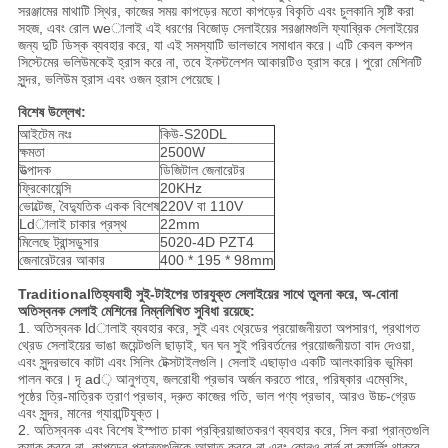
সরঞ্জামের মাথাটি স্থির, কাজের সময় কাপড়ের মতো কাপড়ের বিকৃতি এবং চুলকানি সৃষ্টি করা
সহজ, এবং রোল weালাই এই ধরণের বিজোড় সেলাইয়ের সরঞ্জামগুলি ফ্যাব্রিক সেলাইয়ের
জন্য দুটি ডিস্ক ব্যবহার করে, যা এই সমস্যাটি ভালভাবে সমাধান করে।
এটি কেবল কম্পন
সিস্টেমের ভলিউমকেই হ্রাস করে না, তবে ইনস্টলেশন আকারটিও হ্রাস করে।
পুরো মেশিনটি
সুন্দর, ভলিউম হ্রাস এবং ওজন হ্রাস পেয়েছে।
বিশেষ উল্লেখ:
আইটেম নংঃ
কিউ-S20DL
ক্ষমতা
2500W
উত্পাদক
ডিজিটাল জেনারেটর
ফ্রিকোয়েন্সি
20KHz
ভোল্টেজ, বৈদ্যুতিক একক বিশেষ
220V বা 110V
Ldালাই চাকার প্রস্থ
22mm
মিলেছে ট্রান্সডুসার
5020-4D PZT4
জেনারেটরের আকার
400 * 195 * 98mm
Traditionalতিহ্যবাহী সুই-টাইপের তারযুক্ত সেলাইয়ের সাথে তুলনা করে, অ-বোনা
অতিস্বনক সেলাই মেশিনের নিম্নলিখিত সুবিধা রয়েছে:
1. অতিস্বনক ldালাই ব্যবহার করে, সুই এবং থ্রেডের প্রয়োজনীয়তা অপসারণ, প্রথাগত
থ্রেড সেলাইয়ের ভাঙা জয়েন্টগুলি ছাড়াই, ঘন ঘন সুই পরিবর্তনের প্রয়োজনীয়তা বাদ দেওয়া,
এবং সুন্দরভাবে কাটা এবং সিলিং টেক্সটাইলগুলি।
সেলাই এছাড়াও একটি আলংকারিক ভূমিকা
পালন করে।
দৃ ad় আনুগত্য, জলরোধী প্রভাব অর্জন করতে পারে, পরিষ্কার এম্বেসিং,
পৃষ্ঠের ত্রি-মাত্রিক ত্রাণ প্রভাব, দ্রুত কাজের গতি, ভাল পণ্য প্রভাব, আরও উচ্চ-গ্রেড
এবং সুন্দর, মানের গ্যারান্টিযুক্ত।
2. অতিস্বনক এবং বিশেষ ইস্পাত চাকা প্রক্রিয়াজাতকরণ ব্যবহার করে, সিল করা প্রান্তগুলি
ক্র্যাক করবে না, কাপড়ের প্রান্তগুলিকে আঘাত করবে না এবং কোনও বার্ল বা ক্যার্লিং থাকবে