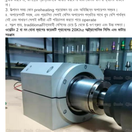
না।
3. উত্পাদন সময় কোন preheating প্রয়োজন হয় এবং অবিচ্ছিন্ন অপারেশন সম্ভব।
৪. অপারেশনটি সহজ, এবং প্রচলিত সেলাই মেশিন অপারেশন পদ্ধতির সাথে খুব বেশি পার্থক্য
নেই এবং সাধারণ সেলাই কর্মীরা এটি পরিচালনা করতে পারে operate
৫. স্বল্প ব্যয়, traditionalতিহ্যবাহী মেশিনের চেয়ে 5 থেকে 6 গুণ দ্রুত এবং উচ্চ দক্ষতা।
ওয়েল্ডিং 2 বা নন বোনা ব্যাগের কয়েকটি প্যানেলের 20Khz আল্ট্রাসোনিক সিলিং এবং কাটার
সরঞ্জাম