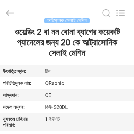
Hangzhou
Qianrong
Automation
Equipment
Co.,Ltd.
অতিস্বনক সেলাই মেশিন
All
Rights
Reserved.
ওয়েল্ডিং 2 বা নন বোনা ব্যাগের কয়েকটি
বাড়ি
প্যানেলের জন্য 20 কে আল্ট্রাসোনিক
পণ্য
সেলাই মেশিন
আমাদের
উৎপত্তি স্থল:
চীন
সম্বন্ধে
পরিচিতিমুলক নাম:
QRsonic
সাক্ষ্যদান:
CE
কারখানা
মডেল নম্বার:
কিউ-S20DL
পরিদর্শন
ন্যূনতম চাহিদার
1 ইউনিট
পরিমাণ:
গুণমান