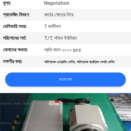
মূল্য:
Negotation
নিয়ন্ত্রণ
প্যাকেজিং বিবরণ:
কাঠের ক্ষেত্রে নিয়ে
আমাদের
ডেলিভারি সময়:
7 কর্মদিবস
সাথে
পরিশোধের শর্ত:
T/T, পশ্চিম ইউনিয়ন
যোগাযোগ
যোগানের ক্ষমতা:
প্রতি মাসে ২০০০ pcs
করুন
লক্ষণীয় করা:
,
অতিস্বনক এম্বোসিং মেশিন
অতিস্বনক ফ্যাব্রিক সেলাই মেশিন
খবর
ভালো দাম
মামলা
একটি
উদ্ধৃতি