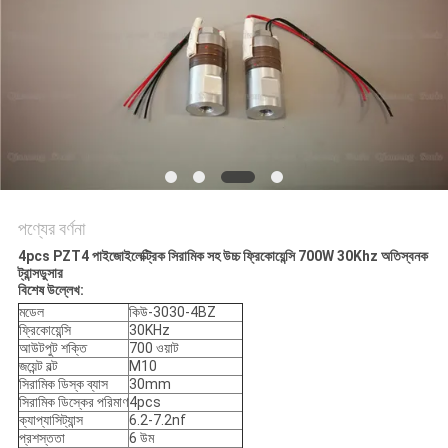
অনুরোধ
করুন
সাইট
ম্যাপ
গোপনীয়তা
পণ্যের বর্ণনা
নীতি
4pcs PZT4 পাইজোইলেক্ট্রিক সিরামিক সহ উচ্চ ফ্রিকোয়েন্সি 700W 30Khz অতিস্বনক
ট্রান্সডুসার
বিশেষ উল্লেখ:
মডেল
কিউ-3030-4BZ
ফ্রিকোয়েন্সি
30KHz
আউটপুট শক্তি
700 ওয়াট
জয়েন্ট বল্ট
M10
সিরামিক ডিস্ক ব্যাস
30mm
সিরামিক ডিস্কের পরিমাণ
4pcs
ক্যাপ্যাসিট্যান্স
6.2-7.2nf
প্রশস্ততা
6 উম