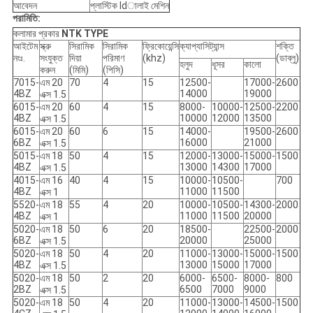
আবেদন
প্লাস্টিক ldালাই মেশিন
পরামিতি:
কলামার প্রকার
NTK
TYPE
আইটেম
স্ক্রু
সিরামিক
সিরামিক
ফ্রিকোয়েন্সি
ক্যাপ্যাসিট্যান্স
শক্তি
নংঃ.
সংযুক্ত
দিয়া
পরিমাণ
(khz)
(ডাব্লু)
হলুদ
ধূসর
কালো
করুন
(মিমি)
(পিসি)
7015-
এম 20
70
4
15
12500-
17000-
2600
4BZ
14000
19000
এক্স 1.5
6015-
এম 20
60
4
15
8000-
10000-
12500-
2200
4BZ
10000
12000
13500
এক্স 1.5
6015-
এম 20
60
6
15
14000-
19500-
2600
6BZ
16000
21000
এক্স 1.5
5015-
এম 18
50
4
15
12000-
13000-
15000-
1500
4BZ
13000
14300
17000
এক্স 1.5
4015-
এম 16 ​​
40
4
15
10000-
10500-
700
4BZ
11000
11500
এক্স 1
5520-
এম 18
55
4
20
10000-
10500-
14300-
2000
4BZ
11000
11500
20000
এক্স 1
5020-
এম 18
50
6
20
18500-
22500-
2000
6BZ
20000
25000
এক্স 1.5
5020-
এম 18
50
4
20
11000-
13000-
15000-
1500
4BZ
13000
15000
17000
এক্স 1.5
5020-
এম 18
50
2
20
6000-
6500-
8000-
800
2BZ
6500
7000
9000
এক্স 1.5
5020-
এম 18
50
4
20
11000-
13000-
14500-
1500