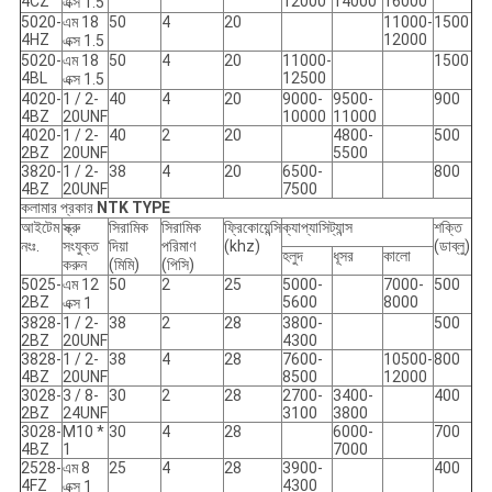
4CZ
12000
14000
16000
এক্স 1.5
5020-
এম 18
50
4
20
11000-
1500
4HZ
12000
এক্স 1.5
5020-
এম 18
50
4
20
11000-
1500
4BL
12500
এক্স 1.5
4020-
1 / 2-
40
4
20
9000-
9500-
900
4BZ
20UNF
10000
11000
4020-
1 / 2-
40
2
20
4800-
500
2BZ
20UNF
5500
3820-
1 / 2-
38
4
20
6500-
800
4BZ
20UNF
7500
কলামার প্রকার
NTK
TYPE
আইটেম
স্ক্রু
সিরামিক
সিরামিক
ফ্রিকোয়েন্সি
ক্যাপ্যাসিট্যান্স
শক্তি
নংঃ.
সংযুক্ত
দিয়া
পরিমাণ
(khz)
(ডাব্লু)
হলুদ
ধূসর
কালো
করুন
(মিমি)
(পিসি)
5025-
এম 12
50
2
25
5000-
7000-
500
2BZ
5600
8000
এক্স 1
3828-
1 / 2-
38
2
28
3800-
500
2BZ
20UNF
4300
3828-
1 / 2-
38
4
28
7600-
10500-
800
4BZ
20UNF
8500
12000
3028-
3 / 8-
30
2
28
2700-
3400-
400
2BZ
24UNF
3100
3800
3028-
M10 *
30
4
28
6000-
700
4BZ
1
7000
2528-
এম 8
25
4
28
3900-
400
4FZ
4300
এক্স 1