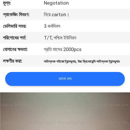
মূল্য:
Negotation
নিয়ন্ত্রণ
প্যাকেজিং বিবরণ:
নিয়ে carton।
আমাদের
ডেলিভারি সময়:
3 কর্মদিবস
সাথে
পরিশোধের শর্ত:
T/T, পশ্চিম ইউনিয়ন
যোগাযোগ
যোগানের ক্ষমতা:
প্রতি মাসের 2000pcs
করুন
লক্ষণীয় করা:
,
অতিস্বনক পাইজো ট্রান্সডুসার
উচ্চ ফ্রিকোয়েন্সি অতিস্বনক ট্রান্সডুসার
খবর
ভালো দাম
মামলা
একটি
উদ্ধৃতি