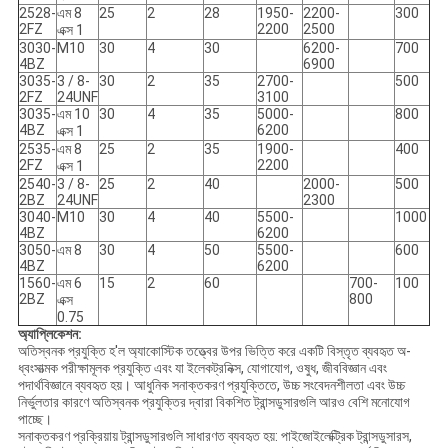
2528-
এম 8
25
2
28
1950-
2200-
300
2FZ
2200
2500
এক্স 1
3030-
M10
30
4
30
6200-
700
4BZ
6900
3035-
3 / 8-
30
2
35
2700-
500
2FZ
24UNF
3100
3035-
এম 10
30
4
35
5000-
800
4BZ
6200
এক্স 1
2535-
এম 8
25
2
35
1900-
400
2FZ
2200
এক্স 1
2540-
3 / 8-
25
2
40
2000-
500
2BZ
24UNF
2300
3040-
M10
30
4
40
5500-
1000
4BZ
6200
3050-
এম 8
30
4
50
5500-
600
4BZ
6200
1560-
এম 6
15
2
60
700-
100
2BZ
800
এক্স
0.75
অ্যাপ্লিকেশন:
অতিস্বনক প্রযুক্তি হ'ল অ্যাকোস্টিক তত্ত্বের উপর ভিত্তি করে একটি বিস্তৃত ব্যবহৃত অ-
ধ্বংসাত্মক পরীক্ষামূলক প্রযুক্তি এবং যা ইলেকট্রনিক্স, যোগাযোগ, ওষুধ, জীববিজ্ঞান এবং
পদার্থবিজ্ঞানে ব্যবহৃত হয়।
আধুনিক সনাক্তকরণ প্রযুক্তিতে, উচ্চ সংবেদনশীলতা এবং উচ্চ
নির্ভুলতার কারণে অতিস্বনক প্রযুক্তির দ্বারা বিকশিত ট্রান্সডুসারগুলি আরও বেশি মনোযোগ
পাচ্ছে।
সনাক্তকরণ প্রক্রিয়ায় ট্রান্সডুসারগুলি সাধারণত ব্যবহৃত হয়: পাইজোইলেক্ট্রিক ট্রান্সডুসারস,