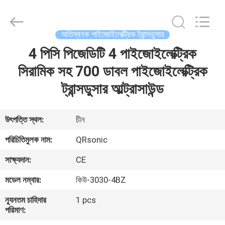
Hangzhou
Qianrong
Automation
Equipment
Co.,Ltd.
অতিস্বনক পাইজোইলেক্ট্রিক ট্রান্সডুসার
All
Rights
Reserved.
4 পিসি পিজেডিটি 4 পাইজোইলেক্ট্রিক
বাড়ি
সিরামিক সহ 700 ডাবল পাইজোইলেক্ট্রিক
পণ্য
ট্রান্সডুসার আল্ট্রাসাউন্ড
আমাদের
উৎপত্তি স্থল:
চীন
সম্বন্ধে
পরিচিতিমুলক নাম:
QRsonic
সাক্ষ্যদান:
CE
কারখানা
মডেল নম্বার:
কিউ-3030-4BZ
পরিদর্শন
ন্যূনতম চাহিদার
1 pcs
পরিমাণ:
গুণমান