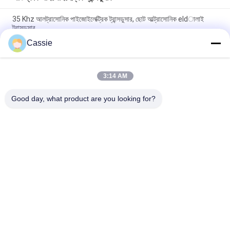
35 Khz আলট্রাসোনিক পাইজোইলেক্ট্রিক ট্রান্সডুসার, ছোট আল্ট্রাসোনিক eldালাই
ট্রান্সডুসার
Cassie
30Khz প্লাস্টিক স্পট ওয়েল্ডার অতিস্বনক পাইজো ট্রান্সডুসার 4pcs কালো 30 মিমি
সিরামিক সহ
3:14 AM
4 পিসি পিজেডিটি 4 পাইজোইলেক্ট্রিক সিরামিক সহ 700 ডাবল পাইজোইলেক্ট্রিক ট্রান্সডুসার
আল্ট্রাসাউন্ড
Good day, what product are you looking for?
সব
আল্ট্রাসোনিক স্প্রে লেপ 
অতিস্বনক ধাতু Eldালাই
মেশিন
আল্ট্রাসোনিক সোনোকেমিস্ট্রি 
আল্ট্রাসোনিক ইন্ডিয়াম লেপ
সরঞ্জাম
আল্ট্রাসোনিক গলন চিকিত্সা
অতিস্বনক সহায়তা যন্ত্র