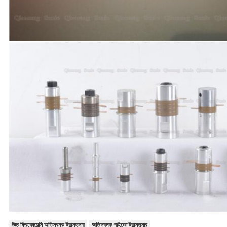
উচ্চ ফ্রিকোয়েন্সি অতিস্বনক ট্রান্সডুসার
অতিস্বনক পাইজো ট্রান্সডুসার