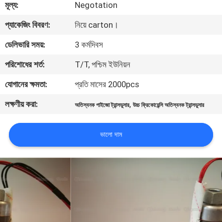
মূল্য:
Negotation
নিয়ন্ত্রণ
প্যাকেজিং বিবরণ:
নিয়ে carton।
আমাদের
ডেলিভারি সময়:
3 কর্মদিবস
সাথে
পরিশোধের শর্ত:
T/T, পশ্চিম ইউনিয়ন
যোগাযোগ
যোগানের ক্ষমতা:
প্রতি মাসের 2000pcs
করুন
লক্ষণীয় করা:
,
অতিস্বনক পাইজো ট্রান্সডুসার
উচ্চ ফ্রিকোয়েন্সি অতিস্বনক ট্রান্সডুসার
খবর
ভালো দাম
মামলা
একটি
উদ্ধৃতি