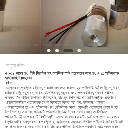
অনুরোধ
করুন
সাইট
ম্যাপ
গোপনীয়তা
পণ্যের বর্ণনা
নীতি
4pcs কালো 30 মিমি সিরামিক সহ প্লাস্টিক স্পট ওয়েল্ডারের জন্য 30Khz অতিস্বনক
Wালাই ট্রান্সডুসার
বর্ণনা:
সনাক্তকরণ প্রক্রিয়ায় ট্রান্সডুসারগুলি সাধারণত ব্যবহৃত হয়: পাইজোইলেক্ট্রিক ট্রান্সডুসারস,
চৌম্বকীয় ট্রান্সডুসারস, তড়িৎ চৌম্বকীয় ট্রান্সডুসার এবং লেজার ট্রান্সডুসারস।
সর্বাধিক
ব্যবহৃত হ'ল পাইজোইলেক্ট্রিক ট্রান্সডুসার, যার মূল উপাদানটি পাইজোইলেক্ট্রিক ওয়েফার।
পাইজোইলেক্ট্রিক ওয়েফারকে চাপের ক্রিয়াতে বিকৃত করা যায়, ফলস্বরূপ নিজেই
পোলারাইজেশন হয় এবং ইতিবাচক এবং নেতিবাচক আবদ্ধ চার্জগুলি ওয়েফারের পৃষ্ঠের উপরে
উপস্থিত হয় এবং এই প্রভাবটি পাইজোলেইलेक्ट্রিক প্রভাব হয়।
তদতিরিক্ত,
পাইজোইলেক্ট্রিক প্রভাবটি বিপরীতমুখী, অর্থাৎ, ওয়েফারে একটি ভোল্টেজ প্রয়োগ করার পরে
বিকৃতি ঘটে।
সনাক্তকরণের প্রক্রিয়ায়, অতিস্বনক তদন্তের বিপরীত পাইজোইলেক্ট্রিক ইফেক্ট
দ্বারা অতিস্বনক প্রভাব তৈরি করা যায় এবং পাইজো ইলেক্ট্রিক প্রভাবটি অতিস্বনক তরঙ্গ