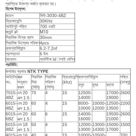
প্রাপ্তির উদ্দেশ্য অর্জনে ব্যবহৃত হয়।
বিশেষ উল্লেখ:
মডেল
কিউ-3030-4BZ
ফ্রিকোয়েন্সি
30KHz
আউটপুট শক্তি
700 ওয়াট
জয়েন্ট বল্ট
M10
সিরামিক ডিস্ক ব্যাস
30mm
সিরামিক ডিস্কের পরিমাণ
4pcs
ক্যাপ্যাসিট্যান্স
6.2-7.2nf
প্রশস্ততা
6 উম
আবেদন
প্লাস্টিক ldালাই মেশিন
পরামিতি:
কলামার প্রকার
NTK
TYPE
আইটেম
স্ক্রু
সিরামিক
সিরামিক
ফ্রিকোয়েন্সি
ক্যাপ্যাসিট্যান্স
শক্তি
নংঃ.
সংযুক্ত
দিয়া
পরিমাণ
(khz)
(ডাব্লু)
হলুদ
ধূসর
কালো
করুন
(মিমি)
(পিসি)
7015-
এম 20
70
4
15
12500-
17000-
2600
4BZ
14000
19000
এক্স 1.5
6015-
এম 20
60
4
15
8000-
10000-
12500-
2200
4BZ
10000
12000
13500
এক্স 1.5
6015-
এম 20
60
6
15
14000-
19500-
2600
6BZ
16000
21000
এক্স 1.5
5015-
এম 18
50
4
15
12000-
13000-
15000-
1500
4BZ
13000
14300
17000
এক্স 1.5
4015-
এম 16 ​​
40
4
15
10000-
10500-
700