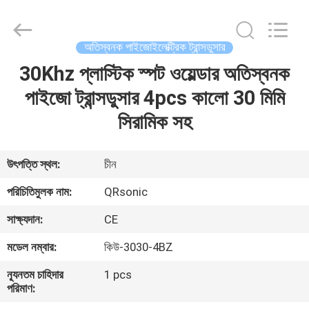
Hangzhou
Qianrong
Automation
Equipment
Co.,Ltd.
অতিস্বনক পাইজোইলেক্ট্রিক ট্রান্সডুসার
All
Rights
Reserved.
30Khz প্লাস্টিক স্পট ওয়েল্ডার অতিস্বনক
বাড়ি
পাইজো ট্রান্সডুসার 4pcs কালো 30 মিমি
পণ্য
সিরামিক সহ
আমাদের
উৎপত্তি স্থল:
চীন
সম্বন্ধে
পরিচিতিমুলক নাম:
QRsonic
সাক্ষ্যদান:
CE
কারখানা
মডেল নম্বার:
কিউ-3030-4BZ
পরিদর্শন
ন্যূনতম চাহিদার
1 pcs
পরিমাণ:
গুণমান