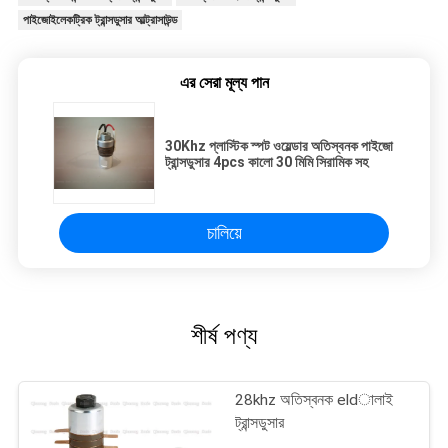
পাইজোইলেকট্রিক ট্রান্সডুসার আল্ট্রাসাউন্ড
এর সেরা মূল্য পান
30Khz প্লাস্টিক স্পট ওয়েল্ডার অতিস্বনক পাইজো
ট্রান্সডুসার 4pcs কালো 30 মিমি সিরামিক সহ
চালিয়ে
শীর্ষ পণ্য
28khz অতিস্বনক eldালাই
ট্রান্সডুসার