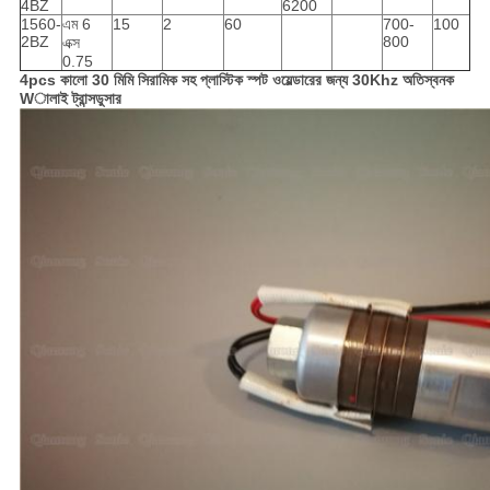
4BZ
6200
1560-
এম 6
15
2
60
700-
100
2BZ
800
এক্স
0.75
4pcs কালো 30 মিমি সিরামিক সহ প্লাস্টিক স্পট ওয়েল্ডারের জন্য 30Khz অতিস্বনক
Wালাই ট্রান্সডুসার