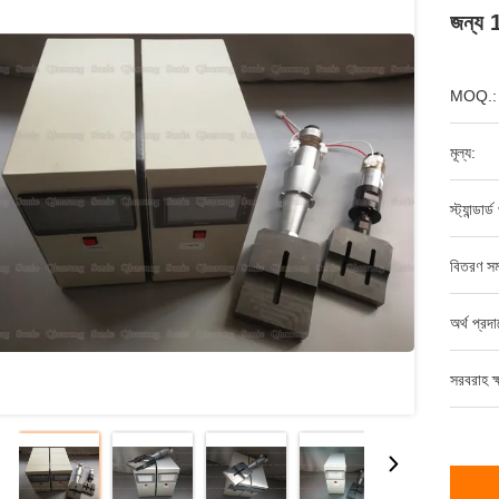
জন্য 
MOQ.:
মূল্য:
স্ট্যান্ডার
বিতরণ সম
অর্থ প্রদ
সরবরাহ ক্