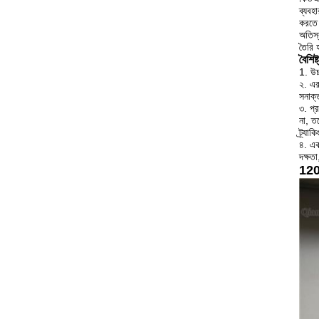
ব্যবহ
করতে
অতিস্
তৈরি হ
বৈশিষ্ট
1. উচ্
২. এর
সনাক্
৩. প্
না, ত
ট্র্য
৪. এক
দক্ষত
120 