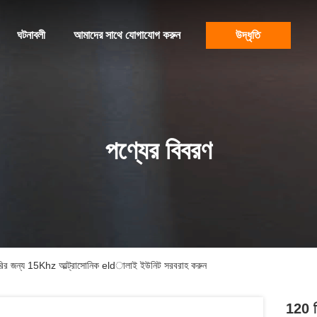
ঘটনাবলী
আমাদের সাথে যোগাযোগ করুন
উদ্ধৃতি
পণ্যের বিবরণ
িন তৈরির জন্য 15Khz আল্ট্রাসোনিক eldালাই ইউনিট সরবরাহ করুন
120 মি