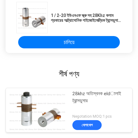
1 / 2-20 ইউএনএফ স্ক্রু সহ 28Khz কলাম
প্রকারের আল্ট্রাসোনিক পাইজোইলেক্ট্রিক ট্রান্সডুসার
500W
চালিয়ে
শীর্ষ পণ্য
28khz অতিস্বনক eldালাই
ট্রান্সডুসার
Negotation MOQ:1 pcs
যোগাযোগ