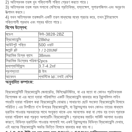
2) অতিস্বনক তরঙ্গ খুব শক্তিশালী শক্তি প্রেরণ করতে পারে।
3) অতিস্বনক তরঙ্গ গরম গলানো মেশিনের প্রতিবিম্ব, হস্তক্ষেপ, সুপারপজিশন এবং অনুরণন
উত্পাদন করবে।
4) যখন অতিস্বনক তরঙ্গগুলি একটি তরল মাধ্যমের মধ্যে প্রচার করে, তখন ইন্টারফেসে
শক্তিশালী প্রভাব এবং গহ্বর ঘটতে পারে।
বিশেষ উল্লেখ:
মডেল
কিউ-3828-2BZ
ফ্রিকোয়েন্সি
28khz
আউটপুট শক্তি
500 ওয়াট
জয়েন্ট বল্ট
1 / 2-20UNF
সিরামিক ডিস্ক ব্যাস
38mm
সিরামিক ডিস্কের পরিমাণ
2pcs
ক্যাপ্যাসিট্যান্স
3.7-4.2nf
প্রশস্ততা
8 উম
আবেদন
প্লাস্টিক ldালাই মেশিন
অনুনাদিত কম্পাংক:
ফ্রিকোয়েন্সিটি ফ্রিকোয়েন্সি জেনারেটর, মিলিভোল্টমিটার, বা এর মতো বা কোনও প্রতিবন্ধক
বিশ্লেষক বা এর মতো দ্বারা পরিমাপিত একটি ফ্রিকোয়েন্সি ব্যবহার করে ট্রান্সমিশন লাইন
পদ্ধতি দ্বারা পরিমাপ করা ফ্রিকোয়েন্সি বোঝায়।
সাধারণত ছোট সংকেত ফ্রিকোয়েন্সি হিসাবে
পরিচিত।
এর বিপরীতে হ'ল উপরের ফ্রিকোয়েন্সি, যা ট্রান্সডুসার যখন কোনও তারের মাধ্যমে
ড্রাইভ পাওয়ার সরবরাহের সাথে সংযুক্ত থাকে এবং আনলোড করা বা লোড হয় তখন গ্রাহক
দ্বারা পরিমাপ করা প্রকৃত অপারেটিং ফ্রিকোয়েন্সি।
গ্রাহকের ম্যাচিং সার্কিট আলাদা হওয়ার
কারণে, বিভিন্ন ড্রাইভিং পাওয়ার সাপ্লাই সহ একই ট্রান্সডুসার বিভিন্ন ফ্রিকোয়েন্সি দেখায়,
এই ধরনের ফ্রিকোয়েন্সি অর্ডার ভিত্তি হিসাবে ব্যবহার করা যায় না।