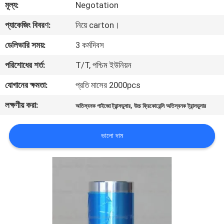
মূল্য:
Negotation
নিয়ন্ত্রণ
প্যাকেজিং বিবরণ:
নিয়ে carton।
আমাদের
ডেলিভারি সময়:
3 কর্মদিবস
সাথে
পরিশোধের শর্ত:
T/T, পশ্চিম ইউনিয়ন
যোগাযোগ
যোগানের ক্ষমতা:
প্রতি মাসের 2000pcs
করুন
লক্ষণীয় করা:
,
অতিস্বনক পাইজো ট্রান্সডুসার
উচ্চ ফ্রিকোয়েন্সি অতিস্বনক ট্রান্সডুসার
খবর
ভালো দাম
মামলা
একটি
উদ্ধৃতি