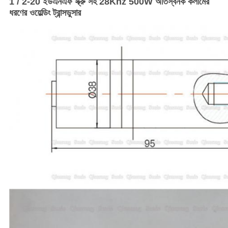
1 / 2-20 ইউএনএফ স্ক্রু সহ 28Khz 500W অতিস্বনক কলামের
ধরণের ওয়েল্ডিং ট্রান্সডুসার