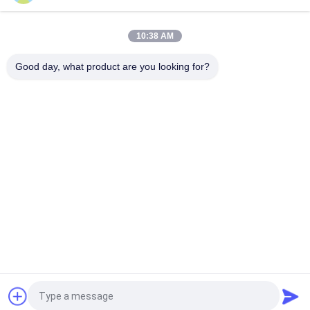
30Khz প্লাস্টিক স্পট ওয়েল্ডার অতিস্বনক পাইজো ট্রান্সডুসার 4pcs কালো 30 মিমি
সিরামিক সহ
10:38 AM
4 পিসি পিজেডিটি 4 পাইজোইলেক্ট্রিক সিরামিক সহ 700 ডাবল পাইজোইলেক্ট্রিক ট্রান্সডুসার
আল্ট্রাসাউন্ড
Good day, what product are you looking for?
সব
আল্ট্রাসোনিক স্প্রে লেপ 
অতিস্বনক ধাতু Eldালাই
মেশিন
আল্ট্রাসোনিক সোনোকেমিস্ট্রি 
আল্ট্রাসোনিক ইন্ডিয়াম লেপ
সরঞ্জাম
আল্ট্রাসোনিক গলন চিকিত্সা
অতিস্বনক সহায়তা যন্ত্র
অতিস্বনক ফিল্টার প্রসেসিং 
অতিস্বনক প্লাস্টিক 
সরঞ্জাম 新）
Eldালাই মেশিন
উদ্ধৃতির জন্য আবেদন