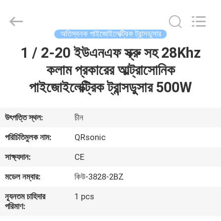
Hangzhou
Qianrong
Automation
Equipment
Co.,Ltd.
অতিস্বনক পাইজোইলেক্ট্রিক ট্রান্সডুসার
All
Rights
Reserved.
1 / 2-20 ইউএনএফ স্ক্রু সহ 28Khz
বাড়ি
কলাম প্রকারের আল্ট্রাসোনিক
পণ্য
পাইজোইলেক্ট্রিক ট্রান্সডুসার 500W
আমাদের
উৎপত্তি স্থল:
চীন
সম্বন্ধে
পরিচিতিমুলক নাম:
QRsonic
সাক্ষ্যদান:
CE
কারখানা
মডেল নম্বার:
কিউ-3828-2BZ
পরিদর্শন
ন্যূনতম চাহিদার
1 pcs
পরিমাণ:
গুণমান