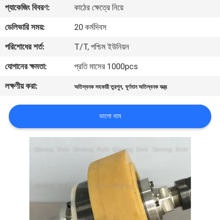
প্যাকেজিং বিবরণ:
কাঠের ক্ষেত্রে নিয়ে
নিয়ন্ত্রণ
ডেলিভারি সময়:
20 কর্মদিবস
আমাদের
পরিশোধের শর্ত:
T/T, পশ্চিম ইউনিয়ন
সাথে
যোগানের ক্ষমতা:
প্রতি মাসের 1000pcs
যোগাযোগ
লক্ষণীয় করা:
,
অতিস্বনক সহকারী তুরপুন
ঘূর্ণমান অতিস্বনক যন্ত্র
করুন
ভালো দাম
খবর
মামলা
একটি
উদ্ধৃতি