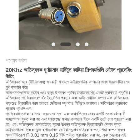
অনুরোধ
করুন
সাইট
ম্যাপ
পণ্যের বর্ণনা
গোপনীয়তা
20Khz অতিস্বনক ঘূর্ণায়মান মাল্টিটুল কাটিয়া শিল্পকর্মগুলি মেটাল প্রসেসিং
নীতি
নীতি:
অতিস্বনক যন্ত্র (ইউএসএম) ক্ষয়কারী মাধ্যমে আল্ট্রাসোনিক কম্পনের জন্য সরঞ্জামটির শেষ
মুখ ব্যবহার করে
সাসপেনশনগুলিতে কঠোর এবং ভঙ্গুর উপকরণ প্রক্রিয়াজাতকরণের একটি প্রক্রিয়া পদ্ধতি।
অতিস্বনক প্রক্রিয়াকরণ হ'ল বৈদ্যুতিন প্রভাব এবং আল্ট্রাসোনিক কম্পন এবং অতিস্বনক
গহ্বরের ক্রিয়াধীন গরম গলানো মেশিনের মসৃণতার মিশ্রিত ফলাফল।
ক্ষতিকারক ক্রমাগত
প্রভাব প্রধান এক।
প্রক্রিয়াজাতকরণের সময়, সরঞ্জামের মাথা এবং ওয়ার্কপিসের মধ্যে একটি তরল-ঘর্ষণকারী
সাসপেনশন যুক্ত করা হয় এবং সরঞ্জামের মাথার কম্পনের দিকে একটি ছোট চাপ প্রয়োগ করা
হয়, এবং অতিস্বনক জেনারেটরের দ্বারা উত্পন্ন অতিস্বনক ফ্রিকোয়েন্সি দোলন দ্বারা
আল্ট্রাসোনিক ফ্রিকোয়েন্সি রূপান্তরিত হয় ট্রান্সডুসার
যান্ত্রিক কম্পন, শিঙা কম্পন করবে
ম্যাগনিফিকেশনটি 0.01 mm 0.15 মিমি পর্যন্ত প্রসারিত করা হয়, এবং তারপরে এই