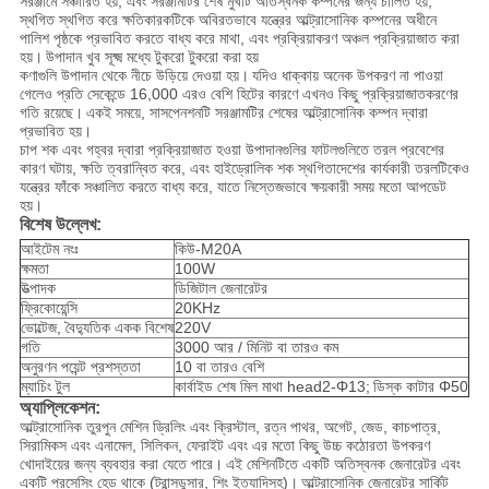
সরঞ্জামে সঞ্চারিত হয়, এবং সরঞ্জামটির শেষ মুখটি অতিস্বনক কম্পনের জন্য চালিত হয়,
স্থগিত স্থগিত করে ক্ষতিকারকটিকে অবিরতভাবে যন্ত্রের আল্ট্রাসোনিক কম্পনের অধীনে
পালিশ পৃষ্ঠকে প্রভাবিত করতে বাধ্য করে মাথা, এবং প্রক্রিয়াকরণ অঞ্চল প্রক্রিয়াজাত করা
হয়।
উপাদান খুব সূক্ষ্ম মধ্যে টুকরো টুকরো করা হয়
কণাগুলি উপাদান থেকে নীচে উড়িয়ে দেওয়া হয়।
যদিও ধাক্কায় অনেক উপকরণ না পাওয়া
গেলেও প্রতি সেকেন্ডে 16,000 এরও বেশি হিটের কারণে এখনও কিছু প্রক্রিয়াজাতকরণের
গতি রয়েছে।
একই সময়ে, সাসপেনশনটি সরঞ্জামটির শেষের আল্ট্রাসোনিক কম্পন দ্বারা
প্রভাবিত হয়।
চাপ শক এবং গহ্বর দ্বারা প্রক্রিয়াজাত হওয়া উপাদানগুলির ফাটলগুলিতে তরল প্রবেশের
কারণ ঘটায়, ক্ষতি ত্বরান্বিত করে, এবং হাইড্রোলিক শক স্থগিতাদেশের কার্যকারী তরলটিকেও
যন্ত্রের ফাঁকে সঞ্চালিত করতে বাধ্য করে, যাতে নিস্তেজভাবে ক্ষয়কারী সময় মতো আপডেট
হয়।
বিশেষ উল্লেখ:
আইটেম নংঃ
কিউ-M20A
ক্ষমতা
100W
উত্পাদক
ডিজিটাল জেনারেটর
ফ্রিকোয়েন্সি
20KHz
ভোল্টেজ, বৈদ্যুতিক একক বিশেষ
220V
গতি
3000 আর / মিনিট বা তারও কম
অনুরণন পয়েন্ট প্রশস্ততা
10 বা তারও বেশি
ম্যাচিং টুল
কার্বাইড শেষ মিল মাথা head2-Φ13;
ডিস্ক কাটার Φ50
অ্যাপ্লিকেশন:
আল্ট্রাসোনিক তুরপুন মেশিন ড্রিলিং এবং ক্রিস্টাল, রত্ন পাথর, অগেট, জেড, কাচপাত্র,
সিরামিকস এবং এনামেল, সিলিকন, ফেরাইট এবং এর মতো কিছু উচ্চ কঠোরতা উপকরণ
খোদাইয়ের জন্য ব্যবহার করা যেতে পারে।
এই মেশিনটিতে একটি অতিস্বনক জেনারেটর এবং
একটি প্রসেসিং হেড থাকে (ট্রান্সডুসার, শিং ইত্যাদিসহ)।
আল্ট্রাসোনিক জেনারেটর সার্কিট