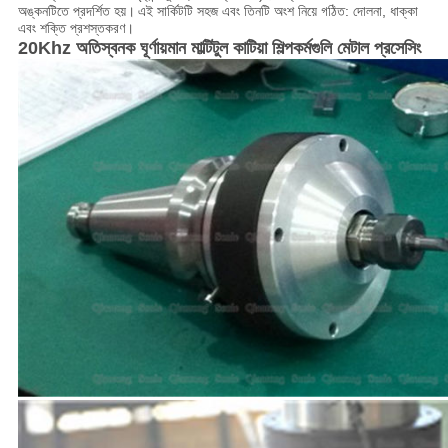
অঙ্কনটিতে প্রদর্শিত হয়।
এই সার্কিটটি সহজ এবং তিনটি অংশ নিয়ে গঠিত: দোলনা, ধাক্কা
এবং শক্তি প্রশস্তকরণ।
20Khz অতিস্বনক ঘূর্ণায়মান মাল্টিটুল কাটিয়া শিল্পকর্মগুলি মেটাল প্রসেসিং