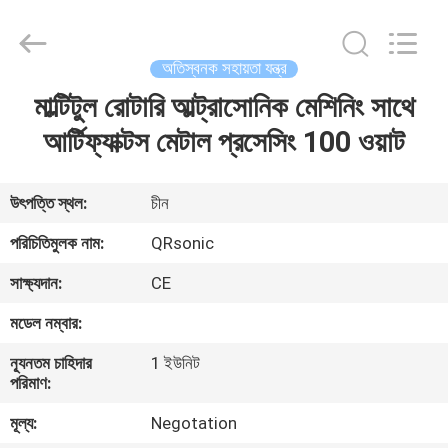
Hangzhou
Qianrong
Automation
Equipment
Co.,Ltd.
অতিস্বনক সহায়তা যন্ত্র
All
Rights
Reserved.
মাল্টিটুল রোটারি আল্ট্রাসোনিক মেশিনিং সাথে
বাড়ি
আর্টিফ্যাক্টস মেটাল প্রসেসিং 100 ওয়াট
পণ্য
উৎপত্তি স্থল:
চীন
আমাদের
পরিচিতিমুলক নাম:
QRsonic
সম্বন্ধে
সাক্ষ্যদান:
CE
মডেল নম্বার:
কারখানা
ন্যূনতম চাহিদার
1 ইউনিট
পরিদর্শন
পরিমাণ:
মূল্য:
Negotation
গুণমান