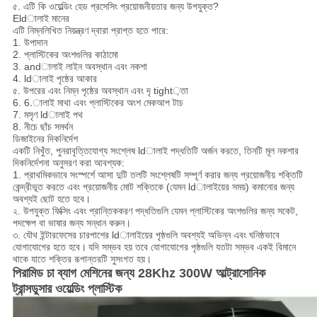
৫. এটি কি ওয়েল্ডিং হেড প্রসেসিং প্রয়োজনীয়তার জন্য উপযুক্ত?
Eldালাই মানের
এটি নিম্নলিখিত নিয়ন্ত্রণ দ্বারা প্রাপ্ত হতে পারে:
1. উপাদান
2. প্লাস্টিকের অংশগুলির কাঠামো
3. andালাই লাইন অবস্থান এবং নকশা
4. ldালাই পৃষ্ঠের আকার
৫. উপরের এবং নিম্ন পৃষ্ঠের অবস্থান এবং দৃ tight়তা
6. 6.ালাই মাথা এবং প্লাস্টিকের অংশ মেকআপ টাচ
7. মসৃণ ldালাই পথ
8. নীচে ছাঁচ সমর্থন
ডিজাইনের দিকনির্দেশ
একটি নিখুঁত, পুনরাবৃত্তিযোগ্য সংশ্লেষ ldালাই পদ্ধতিটি অর্জন করতে, তিনটি মূল নকশার
দিকনির্দেশনা অনুসরণ করা আবশ্যক:
1. প্রাথমিকভাবে সংস্পর্শে আসা দুটি তলটি সংশ্লেষটি সম্পূর্ণ করার জন্য প্রয়োজনীয় শক্তিটি
কেন্দ্রীভূত করতে এবং প্রয়োজনীয় মোট শক্তিকে (যেমন ldালাইয়ের সময়) কমানোর জন্য
অবশ্যই ছোট হতে হবে।
২. উপযুক্ত ফিক্সিং এবং প্রান্তিককরণ পদ্ধতিগুলি যেমন প্লাস্টিকের অংশগুলির জন্য সকেট,
পদক্ষেপ বা ভাষার জন্য সন্ধান করুন।
৩. যৌথ ইন্টারফেসের চারপাশের ldালাইয়ের পৃষ্ঠগুলি অবশ্যই অভিন্ন এবং ঘনিষ্ঠভাবে
যোগাযোগের হতে হবে।
যদি সম্ভব হয় তবে যোগাযোগের পৃষ্ঠগুলি যতটা সম্ভব একই বিমানে
থাকে যাতে শক্তির রূপান্তরটি সুসংগত হয়।
পিরামিড চা ব্যাগ মেশিনের জন্য 28Khz 300W আল্ট্রাসোনিক
ট্রান্সডুসার ওয়েল্ডিং প্লাস্টিক