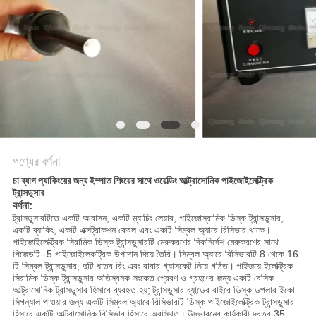
অনুরোধ
করুন
সাইট
ম্যাপ
গোপনীয়তা
পণ্যের বর্ণনা
নীতি
চা ব্যাগ প্যাকিংয়ের জন্য ইস্পাত শিংয়ের সাথে ওয়েল্ডিং আল্ট্রাসোনিক পাইজোইলেক্ট্রিক
ট্রান্সডুসার
বর্ণনা:
ট্রান্সডুসারটিতে একটি আবাসন, একটি ম্যাচিং লেয়ার, পাইজোস্রামিক ডিস্ক ট্রান্সডুসার,
একটি ব্যাকিং, একটি এক্সট্রাকশন কেবল এবং একটি সিম্বল অ্যারে রিসিভার থাকে।
পাইজোইলেক্ট্রিক সিরামিক ডিস্ক ট্রান্সডুসারটি মেরুকরণের দিকনির্দেশ মেরুকরণের সাথে
পিজেডটি -5 পাইজোইলেকট্রিক উপাদান দিয়ে তৈরি।
সিম্বল অ্যারে রিসিভারটি 8 থেকে 16
টি সিম্বল ট্রান্সডুসার, দুটি ধাতব রিং এবং রাবার গ্যাসকেট নিয়ে গঠিত।
পাইজয়ে ইলেক্ট্রিক
সিরামিক ডিস্ক ট্রান্সডুসার অতিস্বনক সংকেত প্রেরণ ও গ্রহণের জন্য একটি বেসিক
আল্ট্রাসোনিক ট্রান্সডুসার হিসাবে ব্যবহৃত হয়;
ট্রান্সডুসার ব্যান্ডের বাইরে ডিস্ক ডপলার ইকো
সিগন্যাল পাওয়ার জন্য একটি সিম্বল অ্যারে রিসিভারটি ডিস্ক পাইজোইলেক্ট্রিক ট্রান্সডুসার
হিসাবে একটি আল্ট্রাসোনিক রিসিভার হিসাবে অবস্থিত।
উদ্ভাবনের কার্যকারী দূরত্ব 35