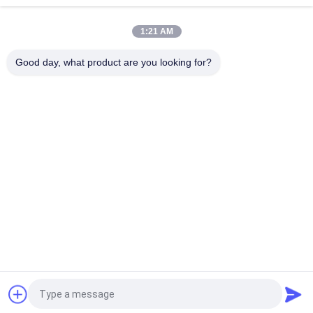
সিরামিক সহ
1:21 AM
4 পিসি পিজেডিটি 4 পাইজোইলেক্ট্রিক সিরামিক সহ 700 ডাবল পাইজোইলেক্ট্রিক ট্রান্সডুসার
আল্ট্রাসাউন্ড
Good day, what product are you looking for?
সব
আল্ট্রাসোনিক স্প্রে লেপ 
অতিস্বনক ধাতু Eldালাই
মেশিন
আল্ট্রাসোনিক সোনোকেমিস্ট্রি 
আল্ট্রাসোনিক ইন্ডিয়াম লেপ
সরঞ্জাম
আল্ট্রাসোনিক গলন চিকিত্সা
অতিস্বনক সহায়তা যন্ত্র
অতিস্বনক ফিল্টার প্রসেসিং 
অতিস্বনক প্লাস্টিক 
সরঞ্জাম 新）
Eldালাই মেশিন
উদ্ধৃতির জন্য আবেদন