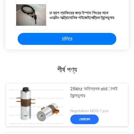
চা ব্যাগ প্যাকিংয়ের জন্য ইস্পাত শিংয়ের সাথে
ওয়েল্ডিং আল্ট্রাসোনিক পাইজোইলেক্ট্রিক ট্রান্সডুসার
চালিয়ে
শীর্ষ পণ্য
28khz অতিস্বনক eldালাই
ট্রান্সডুসার
Negotation MOQ:1 pcs
যোগাযোগ