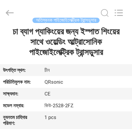
Hangzhou
Qianrong
Automation
Equipment
Co.,Ltd.
অতিস্বনক পাইজোইলেক্ট্রিক ট্রান্সডুসার
All
Rights
Reserved.
চা ব্যাগ প্যাকিংয়ের জন্য ইস্পাত শিংয়ের
বাড়ি
সাথে ওয়েল্ডিং আল্ট্রাসোনিক
পণ্য
পাইজোইলেক্ট্রিক ট্রান্সডুসার
আমাদের
উৎপত্তি স্থল:
চীন
সম্বন্ধে
পরিচিতিমুলক নাম:
QRsonic
সাক্ষ্যদান:
CE
কারখানা
মডেল নম্বার:
কিউ-2528-2FZ
পরিদর্শন
ন্যূনতম চাহিদার
1 pcs
পরিমাণ:
গুণমান