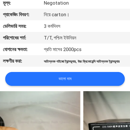
মূল্য:
Negotation
নিয়ন্ত্রণ
প্যাকেজিং বিবরণ:
নিয়ে carton।
আমাদের
ডেলিভারি সময়:
3 কর্মদিবস
সাথে
পরিশোধের শর্ত:
T/T, পশ্চিম ইউনিয়ন
যোগাযোগ
যোগানের ক্ষমতা:
প্রতি মাসের 2000pcs
করুন
লক্ষণীয় করা:
,
অতিস্বনক পাইজো ট্রান্সডুসার
উচ্চ ফ্রিকোয়েন্সি অতিস্বনক ট্রান্সডুসার
খবর
ভালো দাম
মামলা
একটি
উদ্ধৃতি