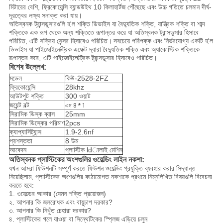
মিটারের বেশি, ফ্রিকোয়েন্সি ব্যান্ডউইথ 10 কিলাহার্টজ পৌঁছেছে এবং উচ্চ গতিতে চলমান দীর্ঘ-
দূরত্বের লক্ষ্য সনাক্ত করা যায়।
অতিস্বনক ট্রান্সডুসারগুলি হ'ল শক্তি ডিভাইস যা বৈদ্যুতিক শক্তি, যান্ত্রিক শক্তি বা শাব্দ
শক্তিকে এক রূপ থেকে অন্য শক্তিতে রূপান্তর করে যা অতিস্বনক ট্রান্সডুসার হিসাবে
পরিচিত, এটি সক্রিয় সেন্সর হিসাবেও পরিচিত।
সবচেয়ে পরিপক্ক এবং নির্ভরযোগ্য একটি হ'ল
ডিভাইস যা পাইজোইলেক্ট্রিক এফেক্ট দ্বারা বৈদ্যুতিক শক্তি এবং অ্যাকোস্টিক শক্তিকে
রূপান্তর করে, এটি পাইজোইলেক্ট্রিক ট্রান্সডুসার হিসাবেও পরিচিত।
বিশেষ উল্লেখ:
মডেল
কিউ-2528-2FZ
ফ্রিকোয়েন্সি
28khz
আউটপুট শক্তি
300 ওয়াট
জয়েন্ট বল্ট
এম 8 * 1
সিরামিক ডিস্ক ব্যাস
25mm
সিরামিক ডিস্কের পরিমাণ
2pcs
ক্যাপ্যাসিট্যান্স
1.9-2.6nf
প্রশস্ততা
8 উম
আবেদন
প্লাস্টিক ldালাই মেশিন
অতিস্বনক প্লাস্টিকের অংশগুলির ওয়েল্ডিং লাইন নকশা:
যখন আমরা ফিউশনটি সম্পূর্ণ করতে ফিউশন ওয়েল্ডিং প্রযুক্তি ব্যবহার করার সিদ্ধান্ত
নিয়েছিলাম, প্লাস্টিকের অংশগুলির কাঠামোগত নকশাকে প্রথমে নিম্নলিখিত বিষয়গুলি বিবেচনা
করতে হবে:
1. ওয়েল্ডের আকার (যেমন শক্তি প্রয়োজন)
২. আপনার কি জলরোধক এবং বায়ুচাপ দরকার?
৩. আপনার কি নিখুঁত চেহারা দরকার?
৪. প্লাস্টিকের গলে যাওয়া বা সিন্থেটিকের স্প্লিজ এড়িয়ে চলুন